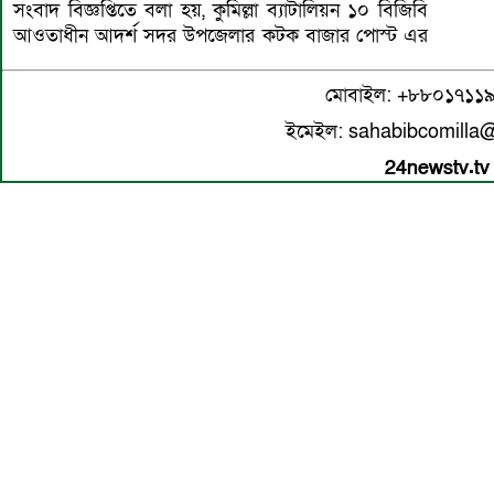
সংবাদ বিজ্ঞপ্তিতে বলা হয়, কুমিল্লা ব্যাটালিয়ন ১০ বিজিবি
আওতাধীন আদর্শ সদর উপজেলার কটক বাজার পোস্ট এর
মোবাইল: +৮৮০১৭১১
ইমেইল: sahabibcomilla
24newstv.tv