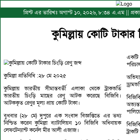
প্রিন্ট এর তারিখঃ অগাস্ট ১০, ২০২৬, ৮:৩৪ এ.এম || প্র
কুমিল্লায় কোটি টাকার চ
একটি 
কুমিল্লায় কোটি টাকার চিংড়ি রেণু জব্দ
পরিচা
কুমিল্লা প্রতিনিধি :২৮ মে ২০২৫
অভিযা
ড্রামভ
কুমিল্লায় ভারতীয় সীমান্তবর্তী এলাকা থেকে ট্রাকভর্তি
ভারতীয় চিংড়ি মাছের রেণু আটক করেছে বিজিবি।
বিজিব
আটককৃত রেণুর মূল্য প্রায় কোটি টাকা।
অভ্যন্
পালিয়
বুধবার (২৮ মে) দুপুরে এক সংবাদ বিজ্ঞপ্তিতে এর তথ্য
নিশ্চিত করেন কুমিল্লা ব্যাটালিয়ন ১০ বিজিবি অধিনায়ক
বিজিব
লেফটেন্যান্ট কর্নেল মীর আলী এজাজ।
ট্রাকট