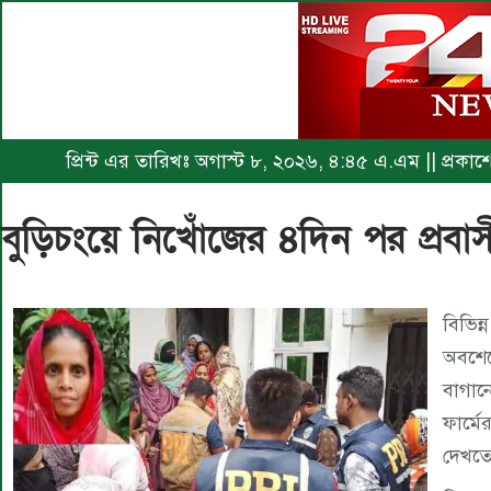
প্রিন্ট এর তারিখঃ অগাস্ট ৮, ২০২৬, ৪:৪৫ এ.এম || প্রক
বুড়িচংয়ে নিখোঁজের ৪দিন পর প্রবাসীর স
বিভিন
অবশেষ
বাগা
ফার্মে
দেখতে 