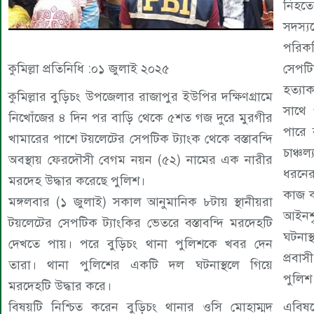
নিহতে
সদস
পরিক
সেপটি
কুমিল্লা প্রতিনিধি :০১ জুলাই ২০২৫
হত্যা
কুমিল্লার বুড়িচং উপজেলার রাজাপুর ইউপির দক্ষিণগ্রামে
সাথে 
নিখোঁজের ৪ দিন পর বাড়ি থেকে ৫শত গজ দুরে মুরগীর
পারে 
খামারের পাশে টয়লেটের সেপটিক ট্যাংক থেকে বস্তাবন্দি
চাঞ্চ
অবস্থায় ফেরদৌসী বেগম নয়ন (৫২) নামের এক নারীর
ধরনের
মরদেহ উদ্ধার করেছে পুলিশ।
কাজ ক
মঙ্গলবার (১ জুলাই) সকাল আনুমানিক ৮টায় স্থানীয়রা
আইনশৃ
টয়লেটের সেপটিক ট্যাংকির ভেতরে বস্তাবন্দি মরদেহটি
ঘটনা
দেখতে পায়। পরে বুড়িচং থানা পুলিশকে খবর দেন
প্রবাস
তারা। থানা পুলিশের একটি দল ঘটনাস্থলে গিয়ে
পুলিশ
মরদেহটি উদ্ধার করে।
এবিষ
বিষয়টি নিশ্চিত করেন বুড়িচং থানার ওসি মোহাম্মদ