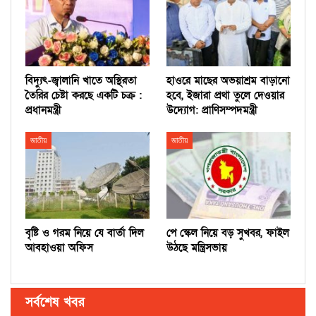
বিদ্যুৎ-জ্বালানি খাতে অস্থিরতা
হাওরে মাছের অভয়াশ্রম বাড়ানো
তৈরির চেষ্টা করছে একটি চক্র :
হবে, ইজারা প্রথা তুলে দেওয়ার
প্রধানমন্ত্রী
উদ্যোগ: প্রাণিসম্পদমন্ত্রী
জাতীয়
জাতীয়
বৃষ্টি ও গরম নিয়ে যে বার্তা দিল
পে স্কেল নিয়ে বড় সুখবর, ফাইল
আবহাওয়া অফিস
উঠছে মন্ত্রিসভায়
সর্বশেষ খবর