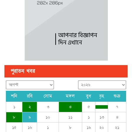
গণঅভ্যুত্থান ছিল ১৭ বছরের ধারাবাহিক আন্দোলনের ফসল : স্বরাষ্ট্রমন্ত্রী
পুরাতন খবর
শনি
রবি
সোম
মঙ্গল
বুধ
বৃহ
শুক্র
১
২
৩
৪
৫
৭
৮
৯
১০
১১
১
১৩
৪
১৫
১৬
১
৮
১৯
২০
২১