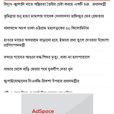
বিদ্যুৎ-জ্বালানি খাতে অস্থিরতা তৈরির চেষ্টা করছে একটি চক্র : প্রধানমন্ত্রী
কুমিল্লার তনু হত্যা মামলায় সাবেক সেনাসদস্য হাফিজুর ফের গ্রেফতার
খানাখন্দে অচল ঢাকা-চট্টগ্রাম মহাসড়কের ২০ কিলোমিটার
হাওরে মাছের অভয়াশ্রম বাড়ানো হবে, ইজারা প্রথা তুলে দেওয়ার উদ্যোগ:
প্রাণিসম্পদমন্ত্রী
বন্দরে গ্যাসের আগুনে দগ্ধ শিশুর মৃত্যু, বাবা-মা হাসপাতালে
বাজার থেকে বাড়ি ফেরার পথে যুবলীগ নেতা খুন
জুলাইযোদ্ধাদের সিএনজি-রিকশা উপহার প্রধানমন্ত্রীর
বৃষ্টি ও গরম নিয়ে যে বার্তা দিল আবহাওয়া অফিস
পে স্কেল নিয়ে বড় সুখবর, ফাইল উঠছে মন্ত্রিসভায়