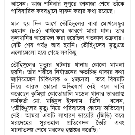
আসেন। আজ শনিবার দুপুরে জানাজা শেষে তাঁকে
পারিবারিক কবরস্থানে দাফন করার কথা রয়েছে।
মাত্র ছয় দিন আগে তৌহিদুলের বাবা মোখলেছুর
রহমান (৮৫) বার্ধক্যের কারণে মারা যান। তাঁর
কুলখানির আয়োজন করা হয়েছিল গতকাল শুক্রবার।
সেটি শেষ পর্যন্ত আর হয়নি। তৌহিদুলের মৃত্যুতে
এলোমেলো হয়ে গেছে সবকিছু।
তৌহিদুলের মৃত্যুর ঘটনায় থানায় কোনো মামলা
হয়নি। তাঁর শরীরে নির্যাতনের ক্ষতচিহ্ন থাকার কথা
জানিয়েছেন চিকিৎসক ও স্বজনেরা। তবে বিষয়টি
নিয়ে কারও কোনো অভিযোগ নেই বলে দাবি
করেছেন কুমিল্লা কোতোয়ালি মডেল থানার ভারপ্রাপ্ত
কর্মকর্তা মো. মহিনুল ইসলাম। তিনি বলেন,
‘তৌহিদুলের মৃত্যু নিয়ে পরিবারের কোনো অভিযোগ
নেই। আমরা একটি সাধারণ ডায়েরি (জিডি) করে
মরদেহের সুরতহাল প্রতিবেদন তৈরি এবং
ময়নাতদন্ত শেষে মরদেহ হস্তান্তর করেছি।’