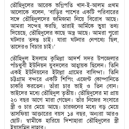
তৌহিদুলের আরেক ভগ্নিপতি খান-ই-আলম প্রথম
আলোকে বলেন, ‘বাড়ির পাশের একটি পরিবারের
সঙ্গে তৌহিদুলদের জমিজমা নিয়ে বিরোধ আছে।
আমরা সন্দেহ করছি, তারাই আর্মিকে ভুয়া তথ্য
দিয়েছে, তৌহিদুলের কাছে অস্ত্র আছে। আমরা পুরো
ঘটনার তদন্ত চাই। যারা ঘটনার নেপথ্যে ছিল,
তাদেরও বিচার চাই।’
তৌহিদুল ইসলাম কুমিল্লা আদর্শ সদর উপজেলার
পাঁচথুবী ইউনিয়ন যুবদলের আহ্বায়ক ছিলেন। তিনি
একই ইউনিয়নের ইটাল্লা গ্রামের বাসিন্দা। তিনি
চট্টগ্রাম বন্দরে একটি শিপিং এজেন্ট কোম্পানিতে
চাকরি করতেন। তাঁরা চার ভাই ও তিন বোন।
ভাইদের মধ্যে তৌহিদুল তৃতীয়। তৌহিদুলের মা প্রায়
২০ বছর আগে মারা গেছেন। তাঁর নিজের সংসারে
স্ত্রী ও চার মেয়ে আছে। চারজনের মধ্যে বড় মেয়ে
তাসফিয়া আক্তারের বয়স ১৪ বছর, অন্যরা আরও
ছোট। স্বামীকে হারিয়ে দিশাহারা তৌহিদুলের স্ত্রী
ইয়াসমিন নাহার।