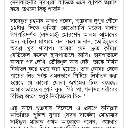
সেনাবাহিনীর সদস্যরা বাড়িতে এসে ব্যাপক তল্লাশি
করে, তখনো কিছু পায়নি।’
সাদেকুর রহমান আরও বলেন, ‘শুক্রবার দুপুর পৌনে
১২টার দিকে কুমিল্লা কোতোয়ালি মডেল থানার
উপপরিদর্শক (এসআই) মোরশেদ আলম আমাদের
অন্য ব্যক্তির মাধ্যমে কল করে জানান, তৌহিদুলের
অবস্থা খুব খারাপ। আমরা যেন দ্রুত কুমিল্লা
মেডিকেল কলেজ হাসপাতালে আসি। হাসপাতালে
আসার পর দেখি, তৌহিদুল আর নেই। তাকে নির্মম
নির্যাতন করে হত্যা করা হয়েছে। তার কোমর থেকে
পায়ের নিচ পর্যন্ত এমনভাবে পিটিয়ে নির্যাতন করা
হয়েছে যে কালো ফোলা জখমের চিহ্ন রয়েছে।
আমার ভাইয়ের পেট, বুক, পিঠ, পা, গলাসহ শরীরের
বিভিন্ন অংশে শুধুই নির্যাতনের চিহ্ন।’
এর আগে শুক্রবার বিকেলে এ প্রসঙ্গে কুমিল্লার
অতিরিক্ত পুলিশ সুপার (সদর সার্কেল) মোহাম্মদ
সাইফুল মালিক প্রথম আলোকে বলেন, ‘শুক্রবার