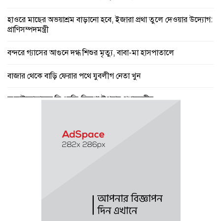
হাওরে মাছের অভয়াশ্রম বাড়ানো হবে, ইজারা প্রথা তুলে দেওয়ার উদ্যোগ:
প্রাণিসম্পদমন্ত্রী
বন্দরে গ্যাসের আগুনে দগ্ধ শিশুর মৃত্যু, বাবা-মা হাসপাতালে
বাজার থেকে বাড়ি ফেরার পথে যুবলীগ নেতা খুন
জুলাইযোদ্ধাদের সিএনজি-রিকশা উপহার প্রধানমন্ত্রীর
বৃষ্টি ও গরম নিয়ে যে বার্তা দিল আবহাওয়া অফিস
পে স্কেল নিয়ে বড় সুখবর, ফাইল উঠছে মন্ত্রিসভায়