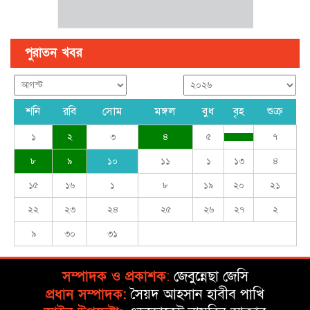
পুরাতন খবর
শনি
রবি
সোম
মঙ্গল
বুধ
বৃহ
শুক্র
১
২
৩
৪
৫
৭
৮
৯
১০
১১
১
১৩
৪
১৫
১৬
১
৮
১৯
২০
২১
২২
২৩
২৪
২৫
২৬
২৭
২
৯
৩০
৩১
সম্পাদক ও প্রকাশক
:
জেবুন্নেছা জেসি
প্রধান সম্পাদক:
সৈয়দ আহসান হাবীব পাখি