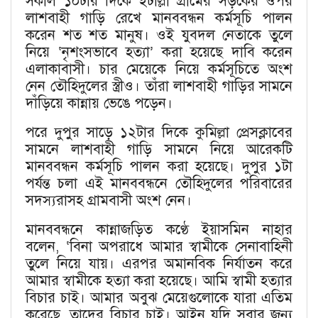
সকাল ১০টার দিকে ইটাল্লা গ্রামের সড়কের ওপর
লাশবাহী গাড়ি রেখে মানববন্ধন কর্মসূচি পালন
করেন শত শত মানুষ। ওই যুবদল নেতাকে তুলে
নিয়ে ‘নৃশংসভাবে হত্যা’ করা হয়েছে দাবি করেন
এলাকাবাসী। চার মেয়েকে নিয়ে কর্মসূচিতে অংশ
নেন তৌহিদুলের স্ত্রীও। তাঁরা লাশবাহী গাড়ির সামনে
দাঁড়িয়ে কান্নায় ভেঙে পড়েন।
পরে দুপুর সাড়ে ১২টার দিকে কুমিল্লা প্রেসক্লাবের
সামনে লাশবাহী গাড়ি সামনে নিয়ে আরেকটি
মানববন্ধন কর্মসূচি পালন করা হয়েছে। দুপুর ১টা
পর্যন্ত চলা এই মানববন্ধনে তৌহিদুলের পরিবারের
সদস্যরাসহ গ্রামবাসী অংশ নেন।
মানববন্ধনে কান্নাজড়িত কণ্ঠে ইয়াসমিন নাহার
বলেন, ‘বিনা অপরাধে আমার স্বামীকে সেনাবাহিনী
তুলে নিয়ে যায়। এরপর অমানবিক নির্যাতন করে
আমার স্বামীকে হত্যা করা হয়েছে। আমি স্বামী হত্যার
বিচার চাই। আমার অবুঝ মেয়েগুলোকে যারা এতিম
করেছে, তাদের বিচার চাই। আইন যদি সবার জন্য