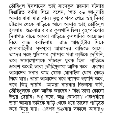
তৌহিদুল ইসলামের ভাই সাদেকুর রহমান ঘটনার
বিস্তারিত বর্ণনা দিয়ে বলেন, ‘গত ২৬ জানুয়ারি
আমার বাবা মারা যান। মৃত্যুর খবর পেয়ে ওই দিনই
চট্টগ্রাম থেকে বাড়িতে আসে আমার ভাই তৌহিদুল
ইসলাম। শুক্রবার বাবার কুলখানি ছিল। বৃহস্পতিবার
দিবাগত রাতে আমরা বাড়িতে কুলখানির আয়োজন
নিয়ে কাজ করছিলাম। রাত আড়াইটার দিকে
সেনাবাহিনীর সদস্যরা আমাদের বাড়িতে আসে।
তাদের সঙ্গে পুলিশের পোশাক পরা কাউকে দেখিনি,
তবে সাদাপোশাকে পাঁচজন যুবক ছিল। বাড়িতে
প্রবেশ করেই তারা তৌহিদুলকে আটক করে। এরপর
আমাদের সবার কাছ থেকে মোবাইল ফোন কেড়ে
নিয়ে যায়। তারা আমাদের ঘরে ব্যাপক তল্লাশি করে,
তবে কিছু পায়নি। আমরা বারবার জিজ্ঞাসা করি,
তৌহিদুলকে কেন আটক করছেন? কিন্তু তারা কোনো
উত্তর দেয়নি। শুধু বলে, অস্ত্র কোথায়? একপর্যায়ে
তারা আমার ভাইকে বাড়ি থেকে ধরে তাদের গাড়িতে
করে নিয়ে যায়। এরপর শুক্রবার সকালে আবারও