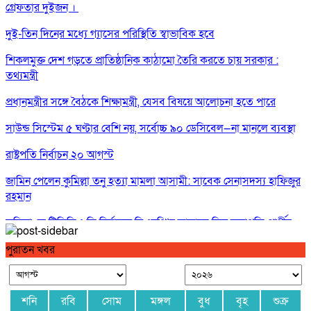
গ্রেফতার দুইজন ।
দুই-তিন দিনের মধ্যে গ্যাসের পরিস্থিতি স্বাভাবিক হবে
শিকলমুক্ত দেশ গড়তে প্রাতিষ্ঠানিক কাঠামো তৈরি করতে চায় সরকার :
তথ্যমন্ত্রী
প্রধানমন্ত্রীর সঙ্গে বৈঠকে শিক্ষামন্ত্রী, যেসব বিষয়ে আলোচনা হতে পারে
সাউন্ড সিস্টেম ৫ ঘণ্টার বেশি নয়, সর্বোচ্চ ৯০ ডেসিবেল—না মানলে ব্যবস্থা
রাষ্ট্রপতি নির্বাচন ২০ আগস্ট
জামিন পেলেন কুমিল্লা তনু হত্যা মামলা আসামী: সাবেক সেনাসদস্য হাফিজুর
রহমান
কুমিল্লা কে টিসিসিএ লি:নির্বাচনে বিএনপি’র আড়ালে তিন সভাপতি প্রার্থীর
দু’জনই আ’লীগের সুবিধাভূগী!
পুরাতন খবর
সরকারের নয়, রাষ্ট্রের বিরুদ্ধে বলা অপরাধ : তথ্যমন্ত্রী
ঢাকার চারপাশের নৌপথগুলো সচল করার নির্দেশ প্রধানমন্ত্রীর
শনি
রবি
সোম
মঙ্গল
বুধ
বৃহ
শুক্র