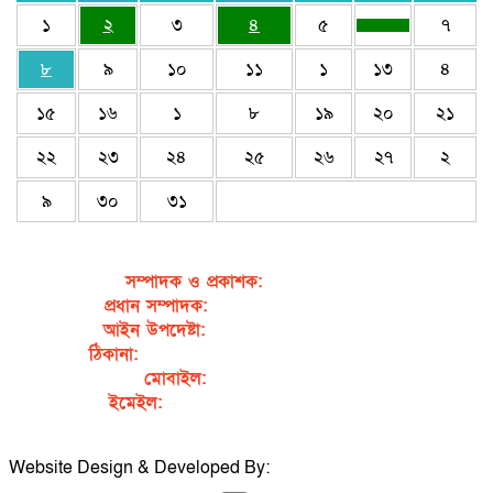
১
২
৩
৪
৫
৭
৮
৯
১০
১১
১
১৩
৪
১৫
১৬
১
৮
১৯
২০
২১
২২
২৩
২৪
২৫
২৬
২৭
২
৯
৩০
৩১
সম্পাদক ও প্রকাশক
:
জেবুন্নেছা জেসি
প্রধান সম্পাদক:
সৈয়দ আহসান হাবীব পাখি
আইন উপদেষ্টা:
এডভোকেট নাসরিন আক্তার
ঠিকানা:
গর্জনখোলা, চকবাজার, কুমিল্লা – ৩৫০০
মোবাইল:
+৮৮০১৭১১৯৯৭৯৫৭
ইমেইল:
sahabibcomilla@gmail.com
Website Design & Developed By:
TechSmartBD.com