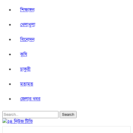
শিক্ষাঙ্গন
খেলাধুলা
বিনোদন
কৃষি
চাকুরী
মতামত
জেলার খবর