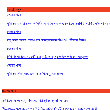
আরো দেখুন
জেলার খবর
কুমিল্লা কে টিসিসিএ লি:নির্বাচনে বিএনপি’র আড়ালে তিন সভাপতি প্রার্থীর দু’জনই 
জেলার খবর
তনু হত্যা মামলা: আরও দুই সন্দেহভাজনের ডিএনএ পরীক্ষার নির্দেশ
জেলার খবর
বিজিবির অভিযানে ৬৫টি কচ্ছপ উদ্ধার, প্রাকৃতিক পরিবেশে অবমুক্ত
জেলার খবর
কুমিল্লা সীমান্তের ৪৭ পয়েন্ট দিয়ে ঢুকছে মাদক
সর্বশেষ খবর
দুই-তিন দিনের মধ্যে গ্যাসের পরিস্থিতি স্বাভাবিক হবে
শিকলমুক্ত দেশ গড়তে প্রাতিষ্ঠানিক কাঠামো তৈরি করতে চায় সরকার : তথ্যমন্ত্রী