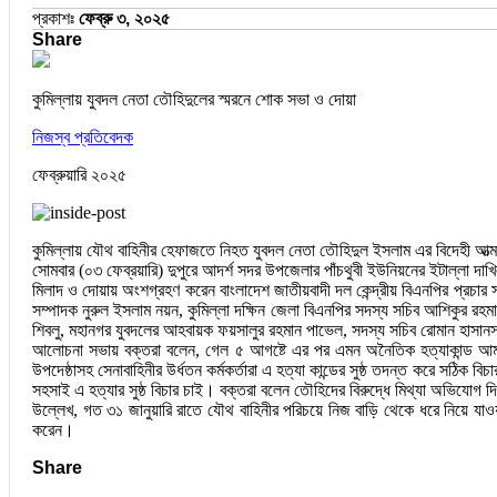
প্রকাশঃ
ফেব্রু ৩, ২০২৫
Share
কুমিল্লায় যুবদল নেতা তৌহিদুলের স্মরনে শোক সভা ও দোয়া
নিজস্ব প্রতিবেদক
ফেব্রুয়ারি ২০২৫
কুমিল্লায় যৌথ বাহিনীর হেফাজতে নিহত যুবদল নেতা তৌহিদুল ইসলাম এর বিদেহী আত্ম
সোমবার (০৩ ফেব্রয়ারি) দুপুরে আদর্শ সদর উপজেলার পাঁচথুবী ইউনিয়নের ইটাল্লা দা
মিলাদ ও দোয়ায় অংশগ্রহণ করেন বাংলাদেশ জাতীয়বাদী দল কেন্দ্রীয় বিএনপির প্রচার স
সম্পাদক নুরুল ইসলাম নয়ন, কুমিল্লা দক্ষিন জেলা বিএনপির সদস্য সচিব আশিকুর রহম
শিবলু, মহানগর যুবদলের আহবায়ক ফয়সালুর রহমান পাভেল, সদস্য সচিব রোমান হাসানসহ ক
আলোচনা সভায় বক্তরা বলেন, গেল ৫ আগষ্টে এর পর এমন অনৈতিক হত্যাকান্ড আমরা
উপদেষ্ঠাসহ সেনাবাহিনীর উর্ধতন কর্মকর্তারা এ হত্যা কান্ডের সুষ্ঠ তদন্ত করে সঠি
সহসাই এ হত্যার সুষ্ঠ বিচার চাই। বক্তরা বলেন তৌহিদের বিরুদ্ধে মিথ্যা অভিযোগ দি
উল্লেখ, গত ৩১ জানুয়ারি রাতে যৌথ বাহিনীর পরিচয়ে নিজ বাড়ি থেকে ধরে নিয়ে 
করেন।
Share