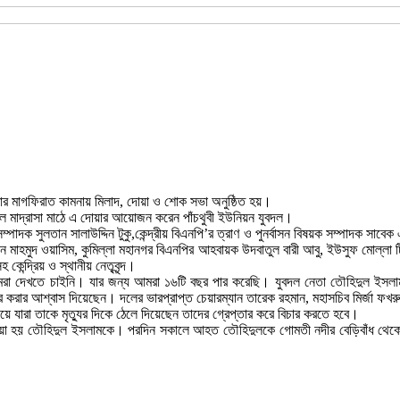
ার মাগফিরাত কামনায় মিলাদ, দোয়া ও শোক সভা অনুষ্ঠিত হয়।
খিল মাদ্রাসা মাঠে এ দোয়ার আয়োজন করেন পাঁচথুবী ইউনিয়ন যুবদল।
ম্পাদক সুলতান সালাউদ্দিন টুকু,কেন্দ্রীয় বিএনপি’র ত্রাণ ও পুনর্বাসন বিষয়ক সম্পাদক সাব
ান মাহমুদ ওয়াসিম, কুমিল্লা মহানগর বিএনপির আহবায়ক উদবাতুল বারী আবু, ইউসুফ মোল্লা ট
েন্দ্রিয় ও স্থানীয় নেতৃবৃন্দ।
 দেখতে চাইনি। যার জন্য আমরা ১৬টি বছর পার করেছি। যুবদল নেতা তৌহিদুল ইসলাম এ
ক বিচার করার আশ্বাস দিয়েছেন। দলের ভারপ্রাপ্ত চেয়ারম্যান তারেক রহমান, মহাসচিব মির্জা
য়ে যারা তাকে মৃত্যুর দিকে ঠেলে দিয়েছেন তাদের গ্রেপ্তার করে বিচার করতে হবে।
যাওয়া হয় তৌহিদুল ইসলামকে। পরদিন সকালে আহত তৌহিদুলকে গোমতী নদীর বেড়িবাঁধ থেকে