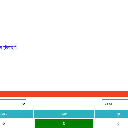
 সুবিধাভূগী!
সোম
মঙ্গল
বুধ
৩
৪
৫