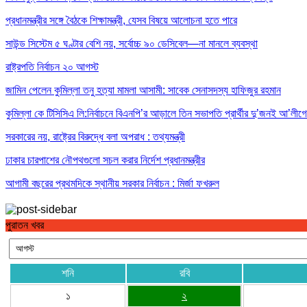
প্রধানমন্ত্রীর সঙ্গে বৈঠকে শিক্ষামন্ত্রী, যেসব বিষয়ে আলোচনা হতে পারে
সাউন্ড সিস্টেম ৫ ঘণ্টার বেশি নয়, সর্বোচ্চ ৯০ ডেসিবেল—না মানলে ব্যবস্থা
রাষ্ট্রপতি নির্বাচন ২০ আগস্ট
জামিন পেলেন কুমিল্লা তনু হত্যা মামলা আসামী: সাবেক সেনাসদস্য হাফিজুর রহমান
কুমিল্লা কে টিসিসিএ লি:নির্বাচনে বিএনপি’র আড়ালে তিন সভাপতি প্রার্থীর দু’জনই আ’লীগের
সরকারের নয়, রাষ্ট্রের বিরুদ্ধে বলা অপরাধ : তথ্যমন্ত্রী
ঢাকার চারপাশের নৌপথগুলো সচল করার নির্দেশ প্রধানমন্ত্রীর
আগামী বছরের প্রথমদিকে স্থানীয় সরকার নির্বাচন : মির্জা ফখরুল
পুরাতন খবর
শনি
রবি
১
২