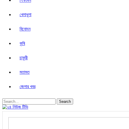
শিক্ষাঙ্গন
খেলাধুলা
বিনোদন
কৃষি
চাকুরী
মতামত
জেলার খবর