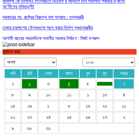
কুমিল্লা কে টিসিসিএ লি:নির্বাচনে বিএনপি’র আড়ালে তিন সভাপতি প্রার্থীর দু’জনই
আ’লীগের সুবিধাভূগী!
সরকারের নয়, রাষ্ট্রের বিরুদ্ধে বলা অপরাধ : তথ্যমন্ত্রী
ঢাকার চারপাশের নৌপথগুলো সচল করার নির্দেশ প্রধানমন্ত্রীর
আগামী বছরের প্রথমদিকে স্থানীয় সরকার নির্বাচন : মির্জা ফখরুল
পুরাতন খবর
শনি
রবি
সোম
মঙ্গল
বুধ
বৃহ
শুক্র
১
২
৩
৪
৫
৭
৮
৯
১০
১১
১
১৩
৪
১৫
১৬
১
৮
১৯
২০
২১
২২
২৩
২৪
২৫
২৬
২৭
২
৯
৩০
৩১