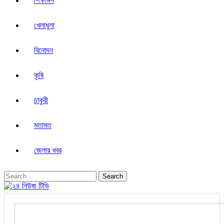
শিক্ষাঙ্গন
খেলাধুলা
বিনোদন
কৃষি
চাকুরী
মতামত
জেলার খবর