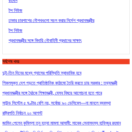
রহমান
টপ নিউজ
ঢাকার চারপাশের নৌপথগুলো সচল করার নির্দেশ প্রধানমন্ত্রীর
টপ নিউজ
প্রধানমন্ত্রীর সঙ্গে বিদায়ি নৌবাহিনী প্রধানের সাক্ষাৎ
সর্বশেষ খবর
দুই-তিন দিনের মধ্যে গ্যাসের পরিস্থিতি স্বাভাবিক হবে
শিকলমুক্ত দেশ গড়তে প্রাতিষ্ঠানিক কাঠামো তৈরি করতে চায় সরকার : তথ্যমন্ত্রী
প্রধানমন্ত্রীর সঙ্গে বৈঠকে শিক্ষামন্ত্রী, যেসব বিষয়ে আলোচনা হতে পারে
সাউন্ড সিস্টেম ৫ ঘণ্টার বেশি নয়, সর্বোচ্চ ৯০ ডেসিবেল—না মানলে ব্যবস্থা
রাষ্ট্রপতি নির্বাচন ২০ আগস্ট
জামিন পেলেন কুমিল্লা তনু হত্যা মামলা আসামী: সাবেক সেনাসদস্য হাফিজুর রহমান