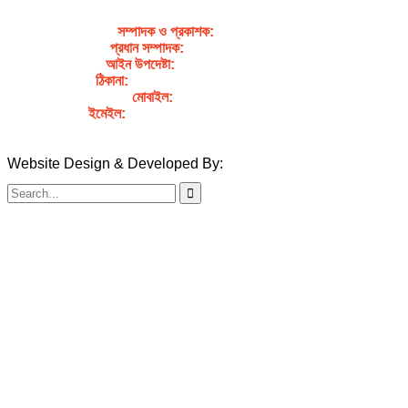
সম্পাদক ও প্রকাশক
:
জেবুন্নেছা জেসি
প্রধান সম্পাদক:
সৈয়দ আহসান হাবীব পাখি
আইন উপদেষ্টা:
এডভোকেট নাসরিন আক্তার
ঠিকানা:
গর্জনখোলা, চকবাজার, কুমিল্লা – ৩৫০০
মোবাইল:
+৮৮০১৭১১৯৯৭৯৫৭
ইমেইল:
sahabibcomilla@gmail.com
Website Design & Developed By:
TechSmartBD.com