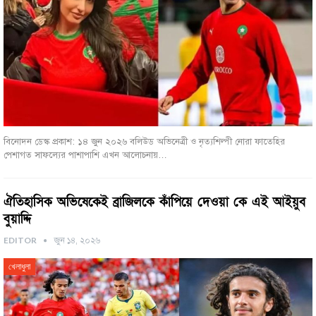
বিনোদন ডেস্ক প্রকাশ: ১৪ জুন ২০২৬ বলিউড অভিনেত্রী ও নৃত্যশিল্পী নোরা ফাতেহির
পেশাগত সাফল্যের পাশাপাশি এখন আলোচনায়…
ঐতিহাসিক অভিষেকেই ব্রাজিলকে কাঁপিয়ে দেওয়া কে এই আইয়ুব
বুয়াদ্দি
EDITOR
জুন ১৪, ২০২৬
খেলাধুলা