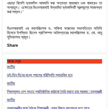
এছাড়া বিদেশি ভ্যাকসিন আমদানি করা অত্যন্ত ব্যয়বহুল এবং বাজারেও তা
অপ্রতুল। এক্ষেত্রে বিএলআরআই উদ্ভাবিত ভ্যাকসিনটি স্বল্পমূল্যে সহজলভ্য
করা সম্ভব।’
বিএলআরআই এর মহাপরিচালক ড. শাকিলা ফারুকের সভাপতিত্বে অতিথি
হিসেবে উপস্থিত ছিলেন প্রাণিসম্পদ অধিদপ্তরের মহাপরিচালক ড. মো. আবু
সুফিয়ানসহ প্রমুখ।
Share
আরো দেখুন
জাতীয়
দুই-তিন দিনের মধ্যে গ্যাসের পরিস্থিতি স্বাভাবিক হবে
জাতীয়
শিকলমুক্ত দেশ গড়তে প্রাতিষ্ঠানিক কাঠামো তৈরি করতে চায় সরকার : তথ্যমন্ত্রী
জাতীয়
প্রধানমন্ত্রীর সঙ্গে বৈঠকে শিক্ষামন্ত্রী, যেসব বিষয়ে আলোচনা হতে পারে