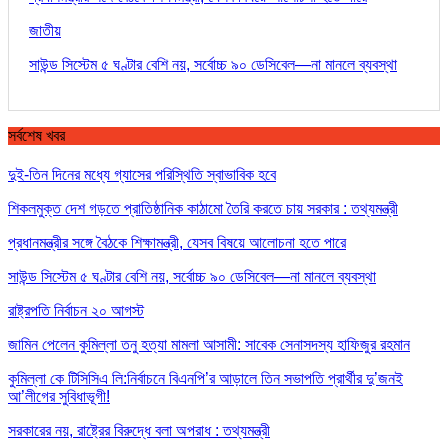
জাতীয়
সাউন্ড সিস্টেম ৫ ঘণ্টার বেশি নয়, সর্বোচ্চ ৯০ ডেসিবেল—না মানলে ব্যবস্থা
সর্বশেষ খবর
দুই-তিন দিনের মধ্যে গ্যাসের পরিস্থিতি স্বাভাবিক হবে
শিকলমুক্ত দেশ গড়তে প্রাতিষ্ঠানিক কাঠামো তৈরি করতে চায় সরকার : তথ্যমন্ত্রী
প্রধানমন্ত্রীর সঙ্গে বৈঠকে শিক্ষামন্ত্রী, যেসব বিষয়ে আলোচনা হতে পারে
সাউন্ড সিস্টেম ৫ ঘণ্টার বেশি নয়, সর্বোচ্চ ৯০ ডেসিবেল—না মানলে ব্যবস্থা
রাষ্ট্রপতি নির্বাচন ২০ আগস্ট
জামিন পেলেন কুমিল্লা তনু হত্যা মামলা আসামী: সাবেক সেনাসদস্য হাফিজুর রহমান
কুমিল্লা কে টিসিসিএ লি:নির্বাচনে বিএনপি’র আড়ালে তিন সভাপতি প্রার্থীর দু’জনই
আ’লীগের সুবিধাভূগী!
সরকারের নয়, রাষ্ট্রের বিরুদ্ধে বলা অপরাধ : তথ্যমন্ত্রী