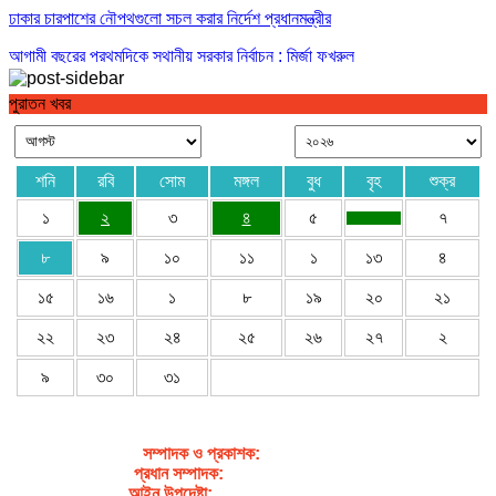
ঢাকার চারপাশের নৌপথগুলো সচল করার নির্দেশ প্রধানমন্ত্রীর
আগামী বছরের প্রথমদিকে স্থানীয় সরকার নির্বাচন : মির্জা ফখরুল
পুরাতন খবর
শনি
রবি
সোম
মঙ্গল
বুধ
বৃহ
শুক্র
১
২
৩
৪
৫
৭
৮
৯
১০
১১
১
১৩
৪
১৫
১৬
১
৮
১৯
২০
২১
২২
২৩
২৪
২৫
২৬
২৭
২
৯
৩০
৩১
সম্পাদক ও প্রকাশক
:
জেবুন্নেছা জেসি
প্রধান সম্পাদক:
সৈয়দ আহসান হাবীব পাখি
আইন উপদেষ্টা:
এডভোকেট নাসরিন আক্তার