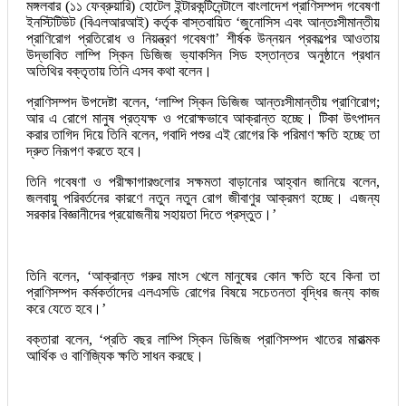
মঙ্গলবার (১১ ফেব্রুয়ারি) হোটেল ইন্টারকন্টিনেন্টালে বাংলাদেশ প্রাণিসম্পদ গবেষণা
ইনস্টিটিউট (বিএলআরআই) কর্তৃক বাস্তবায়িত ‘জুনোসিস এবং আন্তঃসীমান্তীয়
প্রাণিরোগ প্রতিরোধ ও নিয়ন্ত্রণ গবেষণা’ শীর্ষক উন্নয়ন প্রকল্পের আওতায়
উদ্ভাবিত লাম্পি স্কিন ডিজিজ ভ্যাকসিন সিড হস্তান্তর অনুষ্ঠানে প্রধান
অতিথির বক্তৃতায় তিনি এসব কথা বলেন।
প্রাণিসম্পদ উপদেষ্টা বলেন, ‘লাম্পি স্কিন ডিজিজ আন্তঃসীমান্তীয় প্রাণিরোগ;
আর এ রোগে মানুষ প্রত্যক্ষ ও পরোক্ষভাবে আক্রান্ত হচ্ছে। টিকা উৎপাদন
করার তাগিদ দিয়ে তিনি বলেন, গবাদি পশুর এই রোগের কি পরিমাণ ক্ষতি হচ্ছে তা
দ্রুত নিরূপণ করতে হবে।
তিনি গবেষণা ও পরীক্ষাগারগুলোর সক্ষমতা বাড়ানোর আহ্বান জানিয়ে বলেন,
জলবায়ু পরিবর্তনের কারণে নতুন নতুন রোগ জীবাণুর আক্রমণ হচ্ছে। এজন্য
সরকার বিজ্ঞানীদের প্রয়োজনীয় সহায়তা দিতে প্রস্তুত।’
তিনি বলেন, ‘আক্রান্ত গরুর মাংস খেলে মানুষের কোন ক্ষতি হবে কিনা তা
প্রাণিসম্পদ কর্মকর্তাদের এলএসডি রোগের বিষয়ে সচেতনতা বৃদ্ধির জন্য কাজ
করে যেতে হবে।’
বক্তারা বলেন, ‘প্রতি বছর লাম্পি স্কিন ডিজিজ প্রাণিসম্পদ খাতের মারাত্মক
আর্থিক ও বাণিজ্যিক ক্ষতি সাধন করছে।