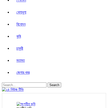
শিক্ষাঙ্গন
খেলাধুলা
বিনোদন
কৃষি
চাকুরী
মতামত
জেলার খবর