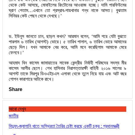
থেকে কেউ আসছে, মোবাইলের রিংটোনের আওয়াজ হচ্ছে। দামি পারফিউমের
ঘ্রাণ পেতাম…এখানে তো প্রস্রাব-পায়খানার গন্ধ নাকে আসত। বুঝতাম
সিনিয়র কেউ পেছন থেকে দেখছে।’
ড. ইউনূস জানতে চান, ছাড়ল কখন? আরমান বলেন, ‘আমি পরে যেটা বুঝতে
পারলাম ৬ তারিখ (আগস্ট) ভোরে। ৫ তারিখ পালাল, ৬ তারিখ ভোরে আমাদের
ছেড়ে দিল। যখন আমাকে বের করে, আমি মনে করেছিলাম আমাকে মেরে
ফেলবে।’
আহমাদ বিন কাসেম জামায়াতের সাবেক কেন্দ্রীয় নির্বাহী পরিষদের সদস্য মীর
কাসেম আলীর ছেলে। শেখ হাসিনার নিরাপত্তারক্ষী বাহিনী ২০১৬ সালের ৯
আগস্ট তাকে মিরপুর ডিওএইচএস এলাকা থেকে তুলে নিয়ে যায় এবং আট বছর
গোপন কারাগারে আটকে রাখে।
Share
আরো দেখুন
জাতীয়
বিদ্যুৎ-জ্বালানি খাতে অস্থিরতা তৈরির চেষ্টা করছে একটি চক্র : প্রধানমন্ত্রী