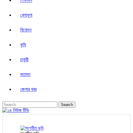
শিক্ষাঙ্গন
খেলাধুলা
বিনোদন
কৃষি
চাকুরী
মতামত
জেলার খবর