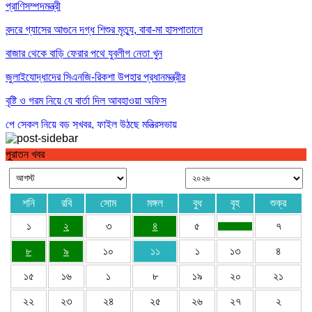
প্রাণিসম্পদমন্ত্রী
বন্দরে গ্যাসের আগুনে দগ্ধ শিশুর মৃত্যু, বাবা-মা হাসপাতালে
বাজার থেকে বাড়ি ফেরার পথে যুবলীগ নেতা খুন
জুলাইযোদ্ধাদের সিএনজি-রিকশা উপহার প্রধানমন্ত্রীর
বৃষ্টি ও গরম নিয়ে যে বার্তা দিল আবহাওয়া অফিস
পে স্কেল নিয়ে বড় সুখবর, ফাইল উঠছে মন্ত্রিসভায়
পুরাতন খবর
শনি
রবি
সোম
মঙ্গল
বুধ
বৃহ
শুক্র
১
২
৩
৪
৫
৭
৮
৯
১০
১১
১
১৩
৪
১৫
১৬
১
৮
১৯
২০
২১
২২
২৩
২৪
২৫
২৬
২৭
২