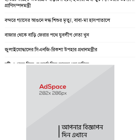
প্রাণিসম্পদমন্ত্রী
বন্দরে গ্যাসের আগুনে দগ্ধ শিশুর মৃত্যু, বাবা-মা হাসপাতালে
বাজার থেকে বাড়ি ফেরার পথে যুবলীগ নেতা খুন
জুলাইযোদ্ধাদের সিএনজি-রিকশা উপহার প্রধানমন্ত্রীর
বৃষ্টি ও গরম নিয়ে যে বার্তা দিল আবহাওয়া অফিস
পে স্কেল নিয়ে বড় সুখবর, ফাইল উঠছে মন্ত্রিসভায়
গণঅভ্যুত্থান ছিল ১৭ বছরের ধারাবাহিক আন্দোলনের ফসল : স্বরাষ্ট্রমন্ত্রী