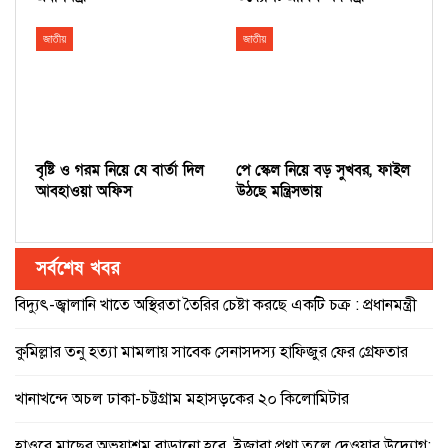
জাতীয়
জাতীয়
বৃষ্টি ও গরম নিয়ে যে বার্তা দিল
পে স্কেল নিয়ে বড় সুখবর, ফাইল
আবহাওয়া অফিস
উঠছে মন্ত্রিসভায়
সর্বশেষ খবর
বিদ্যুৎ-জ্বালানি খাতে অস্থিরতা তৈরির চেষ্টা করছে একটি চক্র : প্রধানমন্ত্রী
কুমিল্লার তনু হত্যা মামলায় সাবেক সেনাসদস্য হাফিজুর ফের গ্রেফতার
খানাখন্দে অচল ঢাকা-চট্টগ্রাম মহাসড়কের ২০ কিলোমিটার
হাওরে মাছের অভয়াশ্রম বাড়ানো হবে, ইজারা প্রথা তুলে দেওয়ার উদ্যোগ: