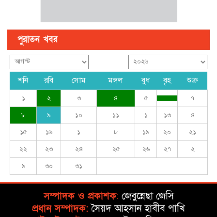
পুরাতন খবর
শনি
রবি
সোম
মঙ্গল
বুধ
বৃহ
শুক্র
১
২
৩
৪
৫
৭
৮
৯
১০
১১
১
১৩
৪
১৫
১৬
১
৮
১৯
২০
২১
২২
২৩
২৪
২৫
২৬
২৭
২
৯
৩০
৩১
সম্পাদক ও প্রকাশক
:
জেবুন্নেছা জেসি
প্রধান সম্পাদক:
সৈয়দ আহসান হাবীব পাখি