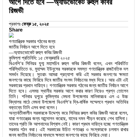
আগে দিতে হবে —অ্যাডভোকেট রুহুল কবির
রিজভী
প্রকাশঃ
ফেব্রু ১৫, ২০২৫
Share
গণতান্ত্রিক সরকার গঠনের জন্য
জাতীয় নির্বাচন আগে দিতে হবে
—অ্যাডভোকেট রুহুল কবির রিজভী
কুমিল্লা প্রতিনিধি: ১৫ ফেব্রুয়ারি ২০২৫
বিএনপি’র সিনিয়র যুগ্ম মহাসচিব রুহুল কবির রিজভী বলেন, এখন পরিবর্তিত
পরিস্থিতিতে ড. মুহাম্মদ ইউনুসের সরকারকে সমস্ত গণতান্ত্রিক রাজনৈতিক দল
সমর্থন দিয়েছে। সুতরাং আমরা প্রত্যাশা করি এই সরকার জনগণের ক্ষমতা
জনগণের কাছে ফিরিয়ে দিবে জাতীয় সংসদ নির্বাচনের মধ্য দিয়ে। আর এটা এই
সরকারের প্রধান দায়িত্ব। গণতান্ত্রিক সরকার গঠনের জন্য জাতীয় নির্বাচন আগে
দিতে হবে। এসময় স্থানীয় সরকার আগে করার কারণ নিয়েও প্রশ্ন তোলেন
তিনি। শনিবার দুপুরে কুমিল্লার মেঘনা উপজেলার মানিকারচর এল এ উচ্চ
বিদ্যালয় মাঠে মেঘনা উপজেলা বিএনপি’র দ্বি-বার্ষিক সম্মেলনে প্রধান অতিথির
বক্তব্যে তিনি এসব কথা বলেন।
অন্তর্বতীকালীন সরকারকে উদ্দেশ্য করে সিনিয়র রুহুল কবির রিজভী আরো বলেন,
যারা গণতন্ত্রের জন্য আন্দোলন করেছে, যাদের দমন পীড়ন করেছে শেখ হাসিনা।
তাদের প্রতি কি আপনাদের বিশ্বাস নেই। কারণ প্রথম দায়িত্ব হচ্ছে গণতান্ত্রিক
সরকার গঠন করা। এই সরকারের উচিত গণতন্ত্র ও সংস্কারকে চলমান রাখার
জন্য জাতীয় নির্বাচনের মাধ্যমে ক্ষমতা জনগণের কাছে ফিরিয়ে দেয়া।