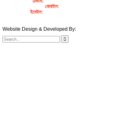
ঠিকানা:
গর্জনখোলা, চকবাজার, কুমিল্লা – ৩৫০০
মোবাইল:
+৮৮০১৭১১৯৯৭৯৫৭
ইমেইল:
sahabibcomilla@gmail.com
Website Design & Developed By:
TechSmartBD.com