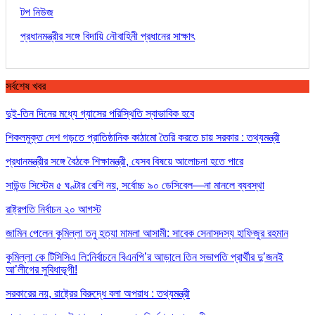
টপ নিউজ
প্রধানমন্ত্রীর সঙ্গে বিদায়ি নৌবাহিনী প্রধানের সাক্ষাৎ
সর্বশেষ খবর
দুই-তিন দিনের মধ্যে গ্যাসের পরিস্থিতি স্বাভাবিক হবে
শিকলমুক্ত দেশ গড়তে প্রাতিষ্ঠানিক কাঠামো তৈরি করতে চায় সরকার : তথ্যমন্ত্রী
প্রধানমন্ত্রীর সঙ্গে বৈঠকে শিক্ষামন্ত্রী, যেসব বিষয়ে আলোচনা হতে পারে
সাউন্ড সিস্টেম ৫ ঘণ্টার বেশি নয়, সর্বোচ্চ ৯০ ডেসিবেল—না মানলে ব্যবস্থা
রাষ্ট্রপতি নির্বাচন ২০ আগস্ট
জামিন পেলেন কুমিল্লা তনু হত্যা মামলা আসামী: সাবেক সেনাসদস্য হাফিজুর রহমান
কুমিল্লা কে টিসিসিএ লি:নির্বাচনে বিএনপি’র আড়ালে তিন সভাপতি প্রার্থীর দু’জনই
আ’লীগের সুবিধাভূগী!
সরকারের নয়, রাষ্ট্রের বিরুদ্ধে বলা অপরাধ : তথ্যমন্ত্রী