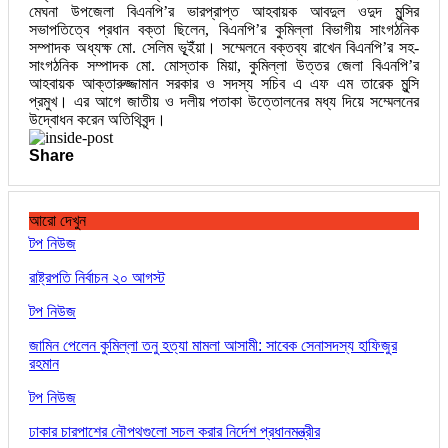
মেঘনা উপজেলা বিএনপি’র ভারপ্রাপ্ত আহবায়ক আবদুল ওদুদ মুন্সির
সভাপতিত্বে প্রধান বক্তা ছিলেন, বিএনপি’র কুমিল্লা বিভাগীয় সাংগঠনিক
সম্পাদক অধ্যক্ষ মো. সেলিম ভূ্ইঁয়া। সম্মেলনে বক্তব্য রাখেন বিএনপি’র সহ-
সাংগঠনিক সম্পাদক মো. মোস্তাক মিয়া, কুমিল্লা উত্তর জেলা বিএনপি’র
আহবায়ক আক্তারুজ্জামান সরকার ও সদস্য সচিব এ এফ এম তারেক মুন্সি
প্রমুখ। এর আগে জাতীয় ও দলীয় পতাকা উত্তোলনের মধ্য দিয়ে সম্মেলনের
উদ্বোধন করেন অতিথিবৃন্দ।
Share
আরো দেখুন
টপ নিউজ
রাষ্ট্রপতি নির্বাচন ২০ আগস্ট
টপ নিউজ
জামিন পেলেন কুমিল্লা তনু হত্যা মামলা আসামী: সাবেক সেনাসদস্য হাফিজুর
রহমান
টপ নিউজ
ঢাকার চারপাশের নৌপথগুলো সচল করার নির্দেশ প্রধানমন্ত্রীর