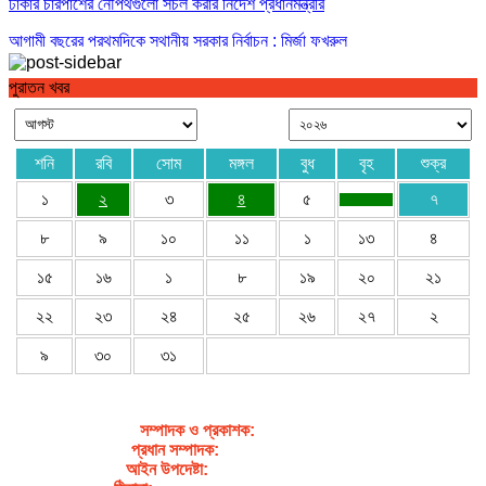
ঢাকার চারপাশের নৌপথগুলো সচল করার নির্দেশ প্রধানমন্ত্রীর
আগামী বছরের প্রথমদিকে স্থানীয় সরকার নির্বাচন : মির্জা ফখরুল
পুরাতন খবর
শনি
রবি
সোম
মঙ্গল
বুধ
বৃহ
শুক্র
১
২
৩
৪
৫
৭
৮
৯
১০
১১
১
১৩
৪
১৫
১৬
১
৮
১৯
২০
২১
২২
২৩
২৪
২৫
২৬
২৭
২
৯
৩০
৩১
সম্পাদক ও প্রকাশক
:
জেবুন্নেছা জেসি
প্রধান সম্পাদক:
সৈয়দ আহসান হাবীব পাখি
আইন উপদেষ্টা:
এডভোকেট নাসরিন আক্তার