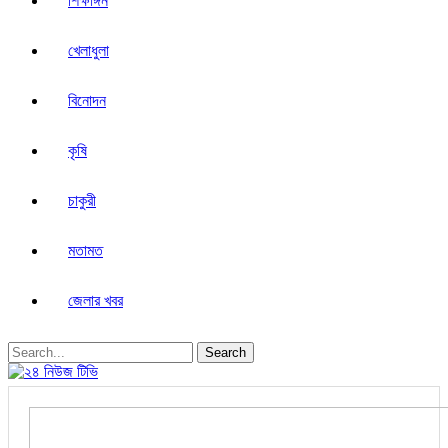
শিক্ষাঙ্গন
খেলাধুলা
বিনোদন
কৃষি
চাকুরী
মতামত
জেলার খবর