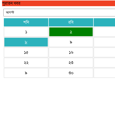
পুরাতন খবর
শনি
রবি
১
২
৮
৯
১৫
১৬
২২
২৩
৯
৩০