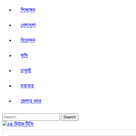
শিক্ষাঙ্গন
খেলাধুলা
বিনোদন
কৃষি
চাকুরী
মতামত
জেলার খবর