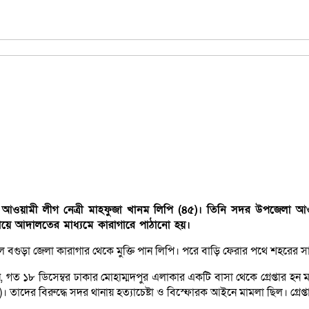
ুড়ার আওয়ামী লীগ নেত্রী মাহফুজা খানম লিপি (৪৫)। তিনি সদর উপজেলা 
েখিয়ে আদালতের মাধ্যমে কারাগারে পাঠানো হয়।
বগুড়া জেলা কারাগার থেকে মুক্তি পান লিপি। পরে বাড়ি ফেরার পথে শহরের সা
বলেন, গত ১৮ ডিসেম্বর ঢাকার মোহাম্মদপুর এলাকার একটি বাসা থেকে গ্রেপ্তা
র বিরুদ্ধে সদর থানায় হত্যাচেষ্টা ও বিস্ফোরক আইনে মামলা ছিল। গ্রেপ্তারের