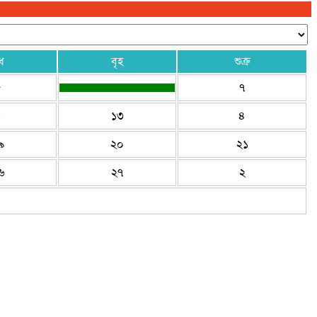
ধ
বৃহ
শুক্র
৫
৭
১
১৩
৪
৯
২০
২১
৬
২৭
২