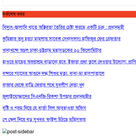
সর্বশেষ খবর
বিদ্যুৎ-জ্বালানি খাতে অস্থিরতা তৈরির চেষ্টা করছে একটি চক্র : প্রধানমন্ত্রী
কুমিল্লার তনু হত্যা মামলায় সাবেক সেনাসদস্য হাফিজুর ফের গ্রেফতার
খানাখন্দে অচল ঢাকা-চট্টগ্রাম মহাসড়কের ২০ কিলোমিটার
হাওরে মাছের অভয়াশ্রম বাড়ানো হবে, ইজারা প্রথা তুলে দেওয়ার উদ্যোগ: প্রাণিসম
বন্দরে গ্যাসের আগুনে দগ্ধ শিশুর মৃত্যু, বাবা-মা হাসপাতালে
বাজার থেকে বাড়ি ফেরার পথে যুবলীগ নেতা খুন
জুলাইযোদ্ধাদের সিএনজি-রিকশা উপহার প্রধানমন্ত্রীর
বৃষ্টি ও গরম নিয়ে যে বার্তা দিল আবহাওয়া অফিস
পে স্কেল নিয়ে বড় সুখবর, ফাইল উঠছে মন্ত্রিসভায়
গণঅভ্যুত্থান ছিল ১৭ বছরের ধারাবাহিক আন্দোলনের ফসল : স্বরাষ্ট্রমন্ত্রী