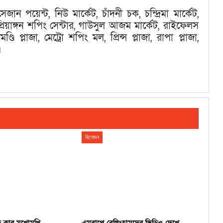
 সেজান পয়েন্ট, নিউ মার্কেট, চাঁদনী চক, চন্দ্রিমা মার্কেট,
 প্রিয়াঙ্গন শপিং সেন্টার, গাউসুল আজম মার্কেট, রাইফেলস
ণ্ডি প্লাজা, মেট্রো শপিং মল, প্রিন্স প্লাজা, রাপা প্লাজা,
।
বিনোদন
 কার মুখোমুখি
এমবাপ্পে-বেলিংহামদের ভিডিও দেখে