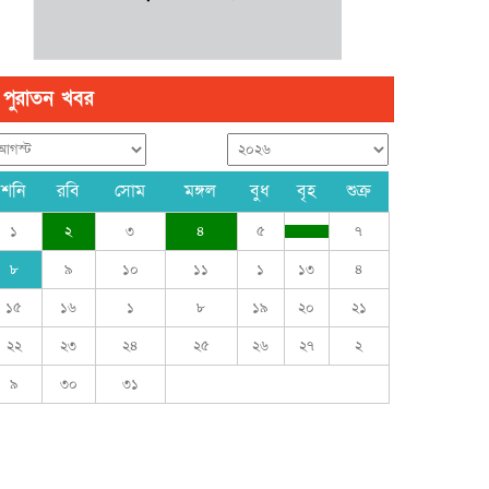
পুরাতন খবর
শনি
রবি
সোম
মঙ্গল
বুধ
বৃহ
শুক্র
১
২
৩
৪
৫
৭
৮
৯
১০
১১
১
১৩
৪
১৫
১৬
১
৮
১৯
২০
২১
২২
২৩
২৪
২৫
২৬
২৭
২
৯
৩০
৩১