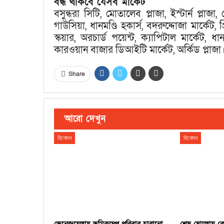
বন্ধ থাকবে যেসব মার্কেট
বসুন্ধরা সিটি, মোতালেব প্লাজা, ইস্টার্ন প্লাজা,
গাউসিয়া, ধানমণ্ডি হকার্স, বদরুদ্দোজা মার্কেট,
স্কয়ার, অরচার্ড পয়েন্ট, ক্যাপিটাল মার্কেট, ধানম
কারওয়ান বাজার ডিআইটি মার্কেট, অর্কিড প্লাজা
Share
আরো দেখুন
বিনোদন
বিনোদন
ভেনেজুয়েলায় ভূমিকম্পে পরিবার হারানো
শেষ ষোলোয় কে