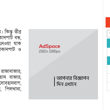
কিন্তু তীব্র
নপাট বন্ধ,
নেওয়া যাক
োকানপাট ও
 রাজাবাজার,
ওয়ান বাজার,
, সোবহানবাগ,
র, পিলখানা,