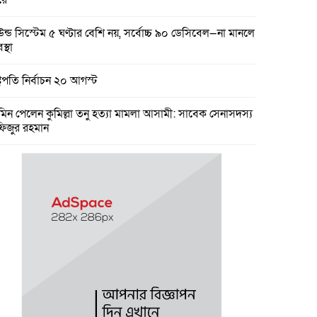
রে
উন্ড সিস্টেম ৫ ঘণ্টার বেশি নয়, সর্বোচ্চ ৯০ ডেসিবেল—না মানলে
স্থা
্ট্রপতি নির্বাচন ২০ আগস্ট
মিন পেলেন কুমিল্লা তনু হত্যা মামলা আসামী: সাবেক সেনাসদস্য
ফিজুর রহমান
মিল্লা কে টিসিসিএ লি:নির্বাচনে বিএনপি’র আড়ালে তিন সভাপতি
ার্থীর দু’জনই আ’লীগের সুবিধাভূগী!
ারের নয়, রাষ্ট্রের বিরুদ্ধে বলা অপরাধ : তথ্যমন্ত্রী
কার চারপাশের নৌপথগুলো সচল করার নির্দেশ প্রধানমন্ত্রীর
মী বছরের প্রথমদিকে স্থানীয় সরকার নির্বাচন : মির্জা ফখরুল