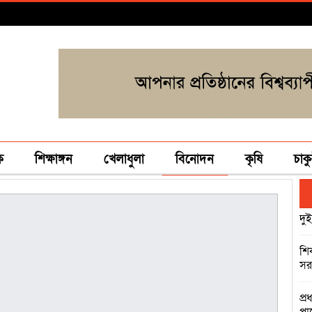
ক
শিক্ষাঙ্গন
খেলাধুলা
বিনোদন
কৃষি
চাকু
দুই
শি
সরক
প্র