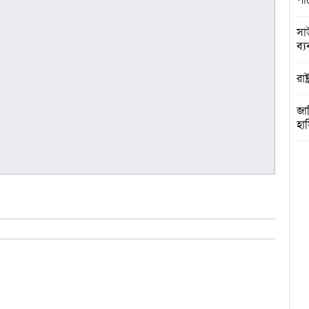
পা
সা
ব্যব
রাষ
জা
হা
কু
প্র
সরক
ঢা
আগা