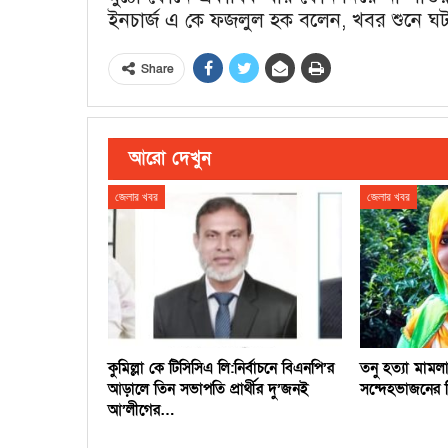
ইনচার্জ এ কে ফজলুল হক বলেন, খবর শুনে ঘটন
Share
আরো দেখুন
জেলার খবর
জেলার খবর
কুমিল্লা কে টিসিসিএ লি:নির্বাচনে বিএনপি’র
তনু হত্যা মাম
আড়ালে তিন সভাপতি প্রার্থীর দু’জনই
সন্দেহভাজনের ড
আ’লীগের…