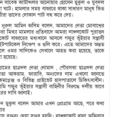
ন সাবেক কাউন্সিলর আনোয়ার হোসেন মুকুল ও যুবদল
না ঘটে। হামলার সময় বাজারে থাকা সাধারণ মানুষ ভিত
যবসায়ীরা তাদের দোকান পাট বন্ধ করে দেয়।
 নুরুল আমিন জসিম বলেন, আমাদের নেতা মোবাশ্বের
করা মিথ্যা মামলার প্রতিবাদে আমরা নাঙ্গলকোট পুরাতন
কোট বাজারের মধ্যখানে আসলে গফুর ভূঁইয়ার সন্ত্রাসী
ল, ইটপাটকেল নিক্ষেপ ও গুলি করে। এতে আমাদের অন্তত
েলে ওমর সাদিকেও সেখানে আহত করা হয়েছে, তাকে
রা হয়েছে।
রামের ছাত্রদল নেতা নোমান , পৌরসভা ছাত্রদল নেতা
 নেতা আকরাম, ফারাবি, অন্যদের নাম এখনো জানতে
কমপ্লেক্স ও বিভিন্ন প্রাইভেট হাসপাতালে চিকিৎসাধীন।
 গফুর ভূঁইয়ার সন্ত্রাসী বাহিনীর বিরুদ্ধে দলীয় ভাবে
তারের দাবি জানাই।
েন মুকুল বলেন আমার এখন প্রোগ্রাম আছে, পরে কথা
য়ার
 বক্তব্য নেয়া সম্ভব হয়নি। নাঙ্গলকোট থানা অফিসার