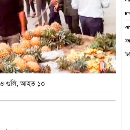
সরক
ঢা
আগ
প্র
ভি
অত
প্রত
 ও গুলি, আহত ১০
মো
যা
শি
শিক্