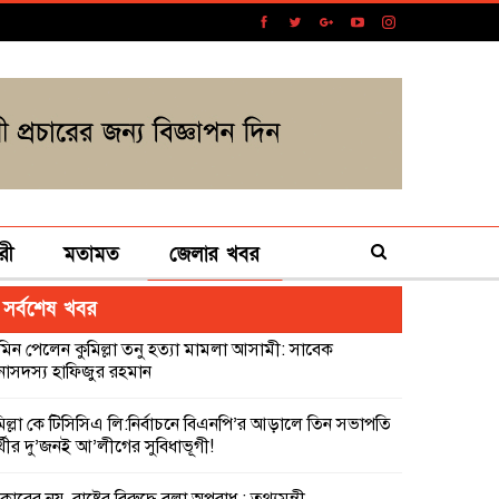
রী
মতামত
জেলার খবর
সর্বশেষ খবর
মিন পেলেন কুমিল্লা তনু হত্যা মামলা আসামী: সাবেক
নাসদস্য হাফিজুর রহমান
মিল্লা কে টিসিসিএ লি:নির্বাচনে বিএনপি’র আড়ালে তিন সভাপতি
ার্থীর দু’জনই আ’লীগের সুবিধাভূগী!