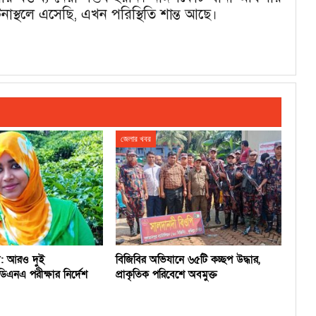
াস্থলে এসেছি, এখন পরিস্থিতি শান্ত আছে।
জেলার খবর
লা: আরও দুই
বিজিবির অভিযানে ৬৫টি কচ্ছপ উদ্ধার,
িএনএ পরীক্ষার নির্দেশ
প্রাকৃতিক পরিবেশে অবমুক্ত