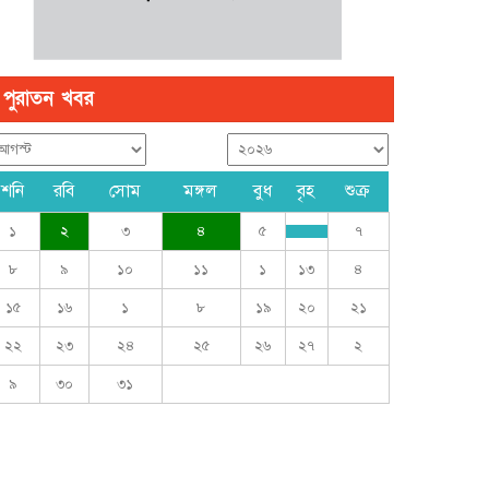
পুরাতন খবর
শনি
রবি
সোম
মঙ্গল
বুধ
বৃহ
শুক্র
১
২
৩
৪
৫
৭
৮
৯
১০
১১
১
১৩
৪
১৫
১৬
১
৮
১৯
২০
২১
২২
২৩
২৪
২৫
২৬
২৭
২
৯
৩০
৩১