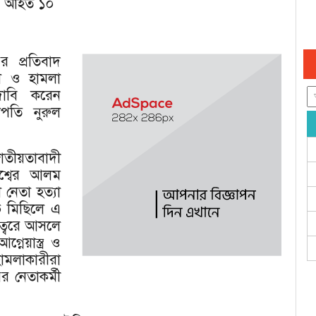
ি, আহত ১০
র প্রতিবাদ
লি ও হামলা
দাবি করেন
পতি নুরুল
াতীয়তাবাদী
াশ্বের আলম
ল নেতা হত্যা
োভ মিছিলে এ
চত্বরে আসলে
নেয়াস্ত্র ও
হামলাকারীরা
র নেতাকর্মী