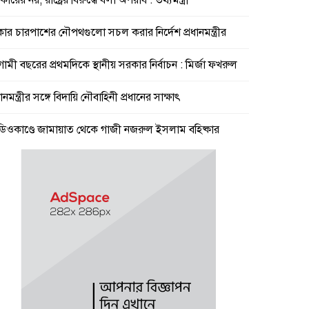
ারের নয়, রাষ্ট্রের বিরুদ্ধে বলা অপরাধ : তথ্যমন্ত্রী
কার চারপাশের নৌপথগুলো সচল করার নির্দেশ প্রধানমন্ত্রীর
ামী বছরের প্রথমদিকে স্থানীয় সরকার নির্বাচন : মির্জা ফখরুল
ধানমন্ত্রীর সঙ্গে বিদায়ি নৌবাহিনী প্রধানের সাক্ষাৎ
ডিওকাণ্ডে জামায়াত থেকে গাজী নজরুল ইসলাম বহিষ্কার
ীত ভুলে বাংলাদেশে খেলতে আসবে ভারত, বিশ্বাস ক্রীড়া
িমন্ত্রীর
দির বাসভবনের সামনে থেকে রাহুল, প্রিয়াঙ্কা ও অখিলেশ
দবকে আটক
ক্ষকদের বদলির তদবিরের ভিড়ে অফিসে ঢুকতে পারি না :
ষামন্ত্রী