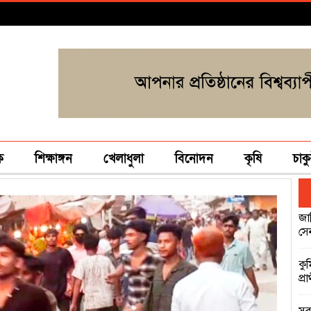
ক
শিক্ষাঙ্গন
খেলাধুলা
বিনোদন
কৃষি
চাকু
জা
সে
কু
প্র