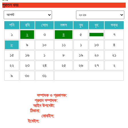
পুরাতন খবর
শনি
রবি
সোম
মঙ্গল
বুধ
বৃহ
শুক্র
১
২
৩
৪
৫
৭
৮
৯
১০
১১
১
১৩
৪
১৫
১৬
১
৮
১৯
২০
২১
২২
২৩
২৪
২৫
২৬
২৭
২
৯
৩০
৩১
সম্পাদক ও প্রকাশক
:
জেবুন্নেছা জেসি
প্রধান সম্পাদক:
সৈয়দ আহসান হাবীব পাখি
আইন উপদেষ্টা:
এডভোকেট নাসরিন আক্তার
ঠিকানা:
গর্জনখোলা, চকবাজার, কুমিল্লা – ৩৫০০
মোবাইল:
+৮৮০১৭১১৯৯৭৯৫৭
ইমেইল:
sahabibcomilla@gmail.com