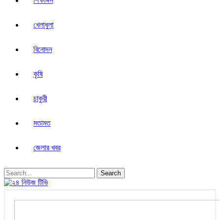
শিক্ষাঙ্গন
খেলাধুলা
বিনোদন
কৃষি
চাকুরী
মতামত
জেলার খবর