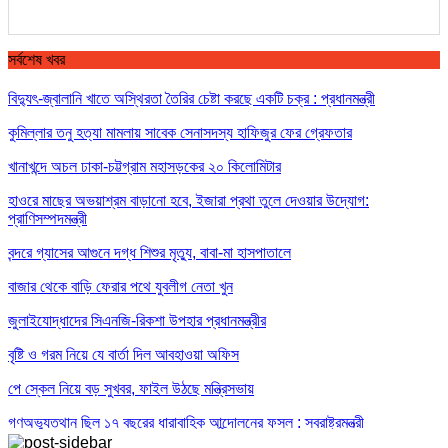
সর্বশেষ খবর
বিদ্যুৎ-জ্বালানি খাতে অস্থিরতা তৈরির চেষ্টা করছে একটি চক্র : প্রধানমন্ত্রী
কুমিল্লার তনু হত্যা মামলায় সাবেক সেনাসদস্য হাফিজুর ফের গ্রেফতার
খানাখন্দে অচল ঢাকা-চট্টগ্রাম মহাসড়কের ২০ কিলোমিটার
হাওরে মাছের অভয়াশ্রম বাড়ানো হবে, ইজারা প্রথা তুলে দেওয়ার উদ্যোগ:
প্রাণিসম্পদমন্ত্রী
বন্দরে গ্যাসের আগুনে দগ্ধ শিশুর মৃত্যু, বাবা-মা হাসপাতালে
বাজার থেকে বাড়ি ফেরার পথে যুবলীগ নেতা খুন
জুলাইযোদ্ধাদের সিএনজি-রিকশা উপহার প্রধানমন্ত্রীর
বৃষ্টি ও গরম নিয়ে যে বার্তা দিল আবহাওয়া অফিস
পে স্কেল নিয়ে বড় সুখবর, ফাইল উঠছে মন্ত্রিসভায়
গণঅভ্যুত্থান ছিল ১৭ বছরের ধারাবাহিক আন্দোলনের ফসল : স্বরাষ্ট্রমন্ত্রী