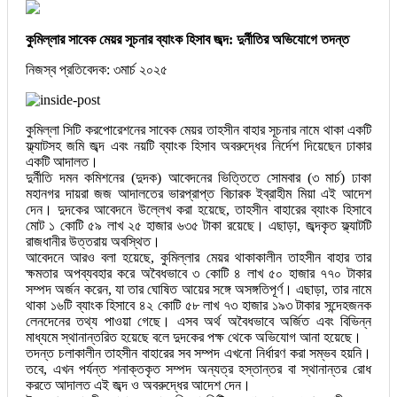
কুমিল্লার সাবেক মেয়র সূচনার ব্যাংক হিসাব জব্দ: দুর্নীতির অভিযোগে তদন্ত
নিজস্ব প্রতিবেদক: ৩মার্চ ২০২৫
কুমিল্লা সিটি করপোরেশনের সাবেক মেয়র তাহসীন বাহার সূচনার নামে থাকা একটি
ফ্ল্যাটসহ জমি জব্দ এবং নয়টি ব্যাংক হিসাব অবরুদ্ধের নির্দেশ দিয়েছেন ঢাকার
একটি আদালত।
দুর্নীতি দমন কমিশনের (দুদক) আবেদনের ভিত্তিতে সোমবার (৩ মার্চ) ঢাকা
মহানগর দায়রা জজ আদালতের ভারপ্রাপ্ত বিচারক ইব্রাহীম মিয়া এই আদেশ
দেন। দুদকের আবেদনে উল্লেখ করা হয়েছে, তাহসীন বাহারের ব্যাংক হিসাবে
মোট ১ কোটি ৫৯ লাখ ২৫ হাজার ৬৩৫ টাকা রয়েছে। এছাড়া, জব্দকৃত ফ্ল্যাটটি
রাজধানীর উত্তরায় অবস্থিত।
আবেদনে আরও বলা হয়েছে, কুমিল্লার মেয়র থাকাকালীন তাহসীন বাহার তার
ক্ষমতার অপব্যবহার করে অবৈধভাবে ৩ কোটি ৪ লাখ ৫০ হাজার ৭৭০ টাকার
সম্পদ অর্জন করেন, যা তার ঘোষিত আয়ের সঙ্গে অসঙ্গতিপূর্ণ। এছাড়া, তার নামে
থাকা ১৬টি ব্যাংক হিসাবে ৪২ কোটি ৫৮ লাখ ৭৩ হাজার ১৯৩ টাকার সন্দেহজনক
লেনদেনের তথ্য পাওয়া গেছে। এসব অর্থ অবৈধভাবে অর্জিত এবং বিভিন্ন
মাধ্যমে স্থানান্তরিত হয়েছে বলে দুদকের পক্ষ থেকে অভিযোগ আনা হয়েছে।
তদন্ত চলাকালীন তাহসীন বাহারের সব সম্পদ এখনো নির্ধারণ করা সম্ভব হয়নি।
তবে, এখন পর্যন্ত শনাক্তকৃত সম্পদ অন্যত্র হস্তান্তর বা স্থানান্তর রোধ
করতে আদালত এই জব্দ ও অবরুদ্ধের আদেশ দেন।