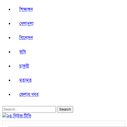
শিক্ষাঙ্গন
খেলাধুলা
বিনোদন
কৃষি
চাকুরী
মতামত
জেলার খবর