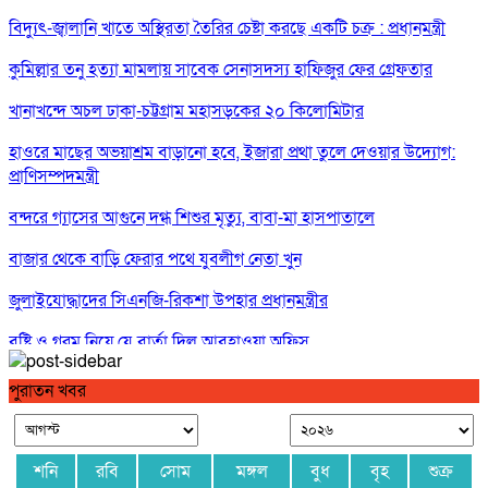
বিদ্যুৎ-জ্বালানি খাতে অস্থিরতা তৈরির চেষ্টা করছে একটি চক্র : প্রধানমন্ত্রী
কুমিল্লার তনু হত্যা মামলায় সাবেক সেনাসদস্য হাফিজুর ফের গ্রেফতার
খানাখন্দে অচল ঢাকা-চট্টগ্রাম মহাসড়কের ২০ কিলোমিটার
হাওরে মাছের অভয়াশ্রম বাড়ানো হবে, ইজারা প্রথা তুলে দেওয়ার উদ্যোগ:
প্রাণিসম্পদমন্ত্রী
বন্দরে গ্যাসের আগুনে দগ্ধ শিশুর মৃত্যু, বাবা-মা হাসপাতালে
বাজার থেকে বাড়ি ফেরার পথে যুবলীগ নেতা খুন
জুলাইযোদ্ধাদের সিএনজি-রিকশা উপহার প্রধানমন্ত্রীর
বৃষ্টি ও গরম নিয়ে যে বার্তা দিল আবহাওয়া অফিস
পে স্কেল নিয়ে বড় সুখবর, ফাইল উঠছে মন্ত্রিসভায়
পুরাতন খবর
শনি
রবি
সোম
মঙ্গল
বুধ
বৃহ
শুক্র