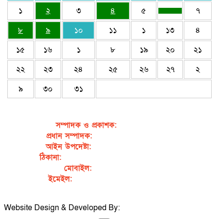
১
২
৩
৪
৫
৭
৮
৯
১০
১১
১
১৩
৪
১৫
১৬
১
৮
১৯
২০
২১
২২
২৩
২৪
২৫
২৬
২৭
২
৯
৩০
৩১
সম্পাদক ও প্রকাশক
:
জেবুন্নেছা জেসি
প্রধান সম্পাদক:
সৈয়দ আহসান হাবীব পাখি
আইন উপদেষ্টা:
এডভোকেট নাসরিন আক্তার
ঠিকানা:
গর্জনখোলা, চকবাজার, কুমিল্লা – ৩৫০০
মোবাইল:
+৮৮০১৭১১৯৯৭৯৫৭
ইমেইল:
sahabibcomilla@gmail.com
Website Design & Developed By:
TechSmartBD.com