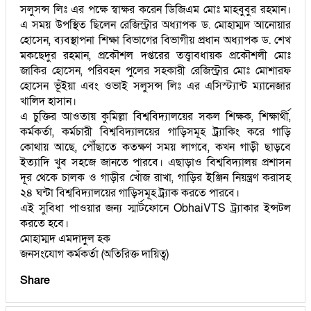
সলুসন্স লিঃ এর পক্ষে স্বাক্ষর করেন ডিজিএম মোঃ মাহবুবুর রহমান।
এ সময় উপস্থিত ছিলেন রেজিস্ট্রার অধ্যাপক ড. মোহাম্মদ আনোয়ার
হোসেন, ব্যবস্থাপনা শিক্ষা বিভাগের বিভাগীয় প্রধান অধ্যাপক ড. শেখ
মকছেদুর রহমান, প্রকৌশল দপ্তরের তত্ত্বাবধায়ক প্রকৌশলী মোঃ
জাকির হোসেন, পরিবহন পুলের সহকারী রেজিস্ট্রার মোঃ মোশারফ
হোসেন ভূঁইয়া এবং ওভাই সলুসন্স লিঃ এর এসিস্ট্যান্ট ম্যানেজার
খালিদ হাসান।
এ চুক্তির আওতায় কুমিল্লা বিশ্ববিদ্যালয়ের সকল শিক্ষক, শিক্ষার্থী,
কর্মকর্তা, কর্মচারী বিশ্ববিদ্যালয়ের গাড়িসমূহ ট্র্যাকিং করে গাড়ি
কোথায় আছে, পৌঁছাতে কতক্ষণ সময় লাগবে, কখন গাড়ী ছাড়বে
ইত্যাদি খুব সহজে জানতে পারবে। এছাড়াও বিশ্ববিদ্যালয় প্রশাসন
দূর থেকে চালক ও গাড়ীর খোঁজ রাখা, গাড়ির ইঞ্জিন নিয়ন্ত্রণ করাসহ
২৪ ঘন্টা বিশ্ববিদ্যালয়ের গাড়িসমূহ ট্র্যাক করতে পারবে।
এই সুবিধা পাওয়ার জন্য স্মার্টফোনে ObhaiVTS ট্র্যাকার ইন্সটল
করতে হবে।
মোহাম্মদ এমদাদুল হক
জনসংযোগ কর্মকর্তা (অতিরিক্ত দায়িত্ব)
Share