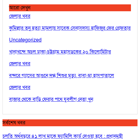
আরো দেখুন
জেলার খবর
কুমিল্লার তনু হত্যা মামলায় সাবেক সেনাসদস্য হাফিজুর ফের গ্রেফতার
Uncategorized
খানাখন্দে অচল ঢাকা-চট্টগ্রাম মহাসড়কের ২০ কিলোমিটার
জেলার খবর
বন্দরে গ্যাসের আগুনে দগ্ধ শিশুর মৃত্যু, বাবা-মা হাসপাতালে
জেলার খবর
বাজার থেকে বাড়ি ফেরার পথে যুবলীগ নেতা খুন
সর্বশেষ খবর
চলতি অর্থবছরে ৪১ লাখ মাকে ফ্যামিলি কার্ড দেওয়া হবে : প্রধানমন্ত্রী