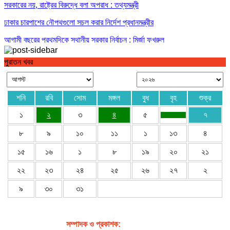
সরকারের নয়, রাষ্ট্রের বিরুদ্ধে বলা অপরাধ : তথ্যমন্ত্রী
ঢাকার চারপাশের নৌপথগুলো সচল করার নির্দেশ প্রধানমন্ত্রীর
আগামী বছরের প্রথমদিকে স্থানীয় সরকার নির্বাচন : মির্জা ফখরুল
পুরাতন খবর
শনি
রবি
সোম
মঙ্গল
বুধ
বৃহ
শুক্র
১
২
৩
৪
৫
৭
৮
৯
১০
১১
১
১৩
৪
১৫
১৬
১
৮
১৯
২০
২১
২২
২৩
২৪
২৫
২৬
২৭
২
৯
৩০
৩১
সম্পাদক ও প্রকাশক
:
জেবুন্নেছা জেসি