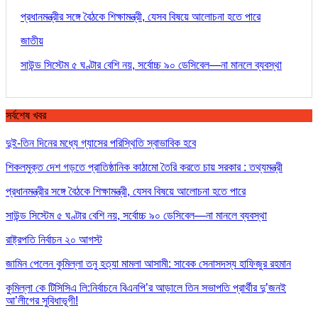
প্রধানমন্ত্রীর সঙ্গে বৈঠকে শিক্ষামন্ত্রী, যেসব বিষয়ে আলোচনা হতে পারে
জাতীয়
সাউন্ড সিস্টেম ৫ ঘণ্টার বেশি নয়, সর্বোচ্চ ৯০ ডেসিবেল—না মানলে ব্যবস্থা
সর্বশেষ খবর
দুই-তিন দিনের মধ্যে গ্যাসের পরিস্থিতি স্বাভাবিক হবে
শিকলমুক্ত দেশ গড়তে প্রাতিষ্ঠানিক কাঠামো তৈরি করতে চায় সরকার : তথ্যমন্ত্রী
প্রধানমন্ত্রীর সঙ্গে বৈঠকে শিক্ষামন্ত্রী, যেসব বিষয়ে আলোচনা হতে পারে
সাউন্ড সিস্টেম ৫ ঘণ্টার বেশি নয়, সর্বোচ্চ ৯০ ডেসিবেল—না মানলে ব্যবস্থা
রাষ্ট্রপতি নির্বাচন ২০ আগস্ট
জামিন পেলেন কুমিল্লা তনু হত্যা মামলা আসামী: সাবেক সেনাসদস্য হাফিজুর রহমান
কুমিল্লা কে টিসিসিএ লি:নির্বাচনে বিএনপি’র আড়ালে তিন সভাপতি প্রার্থীর দু’জনই
আ’লীগের সুবিধাভূগী!