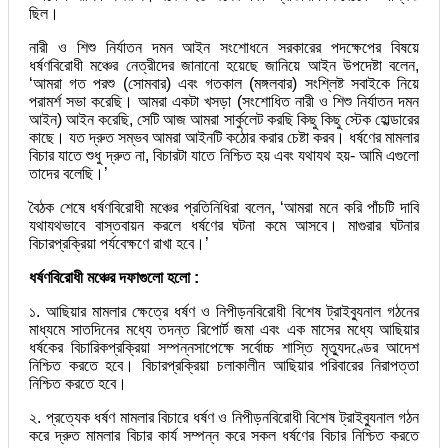
ছিল।
নারী ও শিশু নির্যাতন দমন আইন সংশোধনে সরকারের পদক্ষেপের বিষয়ে
ধর্ষণবিরোধী মঞ্চের নেত্রীদের জানানো হয়েছে জানিয়ে আইন উপদেষ্টা বলেন,
‘আমরা গত পরশু (সোমবার) এবং গতকাল (মঙ্গলবার) সংশ্লিষ্ট সবাইকে নিয়ে
পরামর্শ সভা করেছি। আমরা একটা খসড়া (সংশোধিত নারী ও শিশু নির্যাতন দমন
আইন) আইন করেছি, সেটি আজ আমরা সার্কুলেট করছি কিছু কিছু স্টেক হোল্ডারের
কাছে। যত দ্রুত সম্ভব আমরা আইনটি কঠোর করার চেষ্টা করব। ধর্ষণের মামলার
বিচার যাতে শুধু দ্রুত না, বিচারটা যাতে নিশ্চিত হয় এবং যথাযথ হয়- আমি এগুলো
তাদের বলেছি।’
বৈঠক শেষে ধর্ষণবিরোধী মঞ্চের প্রতিনিধিরা বলেন, ‘আমরা মনে করি পাঁচটি দাবি
যথাযথভাবে বাস্তবায়ন করলে ধর্ষণের ঘটনা কমে আসবে। মাগুরার ঘটনার
বিচারপ্রক্রিয়া পর্যবেক্ষণে রাখা হবে।’
ধর্ষণবিরোধী মঞ্চের দফাগুলো হলো :
১. আছিয়ার মামলার ক্ষেত্রে ধর্ষণ ও নিপীড়নবিরোধী বিশেষ ট্রাইব্যুনাল গঠনের
মাধ্যমে সাতদিনের মধ্যে তদন্ত রিপোর্ট জমা এবং এক মাসের মধ্যে আছিয়ার
ধর্ষকের বিচারিকপ্রক্রিয়া সম্পন্নসাপেক্ষে সর্বোচ্চ শাস্তি মৃত্যুদণ্ডের আদেশ
নিশ্চিত করতে হবে। বিচারপ্রক্রিয়া চলাকালীন আছিয়ার পরিবারের নিরাপত্তা
নিশ্চিত করতে হবে।
২. প্রত্যেক ধর্ষণ মামলার বিচারে ধর্ষণ ও নিপীড়নবিরোধী বিশেষ ট্রাইব্যুনাল গঠন
করে দ্রুত মামলার বিচার কার্য সম্পন্ন করে সকল ধর্ষণের বিচার নিশ্চিত করতে