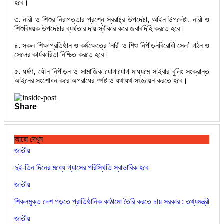
হবে।
৩. নারী ও শিশুর নিরাপত্তার প্রশ্নে স্বরাষ্ট্র উপদেষ্টা, আইন উপদেষ্টা, নারী ও
শিশুবিষয়ক উপদেষ্টার ব্যর্থতার দায় স্বীকার করে জবাবদিহি করতে হবে।
৪. সকল শিক্ষাপ্রতিষ্ঠান ও কর্মক্ষেত্রে ‘নারী ও শিশু নিপীড়নবিরোধী সেল’ গঠন ও
সেলের কার্যকারিতা নিশ্চিত করতে হবে।
৫. ধর্ষণ, যৌন নিপীড়ন ও সামাজিক যোগাযোগ মাধ্যমে সাইবার বুলিং সংক্রান্ত
আইনের সংশোধন করে অপরাধের স্পষ্ট ও যথাযথ সংজ্ঞায়ন করতে হবে।
Share
আরো দেখুন
জাতীয়
দুই-তিন দিনের মধ্যে গ্যাসের পরিস্থিতি স্বাভাবিক হবে
জাতীয়
শিকলমুক্ত দেশ গড়তে প্রাতিষ্ঠানিক কাঠামো তৈরি করতে চায় সরকার : তথ্যমন্ত্রী
জাতীয়