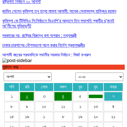
রাষ্ট্রপতি নির্বাচন ২০ আগস্ট
জামিন পেলেন কুমিল্লা তনু হত্যা মামলা আসামী: সাবেক সেনাসদস্য হাফিজুর রহমান
কুমিল্লা কে টিসিসিএ লি:নির্বাচনে বিএনপি’র আড়ালে তিন সভাপতি প্রার্থীর দু’জনই
আ’লীগের সুবিধাভূগী!
সরকারের নয়, রাষ্ট্রের বিরুদ্ধে বলা অপরাধ : তথ্যমন্ত্রী
ঢাকার চারপাশের নৌপথগুলো সচল করার নির্দেশ প্রধানমন্ত্রীর
আগামী বছরের প্রথমদিকে স্থানীয় সরকার নির্বাচন : মির্জা ফখরুল
পুরাতন খবর
শনি
রবি
সোম
মঙ্গল
বুধ
বৃহ
শুক্র
১
২
৩
৪
৫
৭
৮
৯
১০
১১
১
১৩
৪
১৫
১৬
১
৮
১৯
২০
২১
২২
২৩
২৪
২৫
২৬
২৭
২