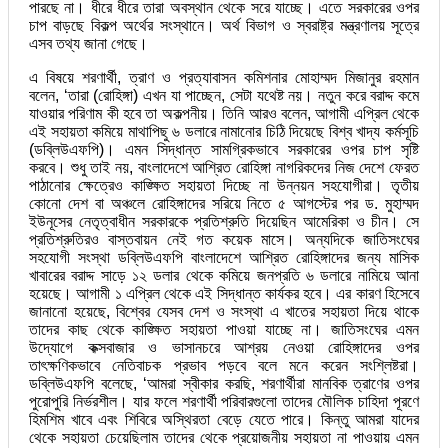
পারছে না। ধীরে ধীরে তারা অবস্থান থেকে সরে যাচ্ছে। এতে সরকারের ওপর
চাপ বাড়ছে বিকল্প অর্থের সংস্থানে। অর্থ বিভাগ ও স্বরাষ্ট্র মন্ত্রণালয় সূত্রে
এসব তথ্য জানা গেছে।
এ বিষয়ে শরণার্থী, ত্রাণ ও প্রত্যাবাসন কমিশনার মোহাম্মদ মিজানুর রহমান
বলেন, ‘তারা (রোহিঙ্গা) এখন যা পাচ্ছেন, সেটা যথেষ্ট নয়। নতুন করে বরাদ্দ কমে
যাওয়ার পরিণাম কী হবে তা অকল্পনীয়। তিনি আরও বলেন, আগামী এপ্রিল থেকে
এই সহায়তা কমিয়ে মাথাপিছু ৬ ডলারে নামানোর চিঠি দিয়েছে বিশ্ব খাদ্য কর্মসূচি
(ডব্লিউএফপি)। এমন সিদ্ধান্ত সামগ্রিকভাবে সরকারের ওপর চাপ সৃষ্টি
করবে। শুধু তাই নয়, বাংলাদেশে আশ্রিত রোহিঙ্গা নাগরিকদের নিজ দেশে ফেরত
পাঠানোর ক্ষেত্রেও কাঙ্ক্ষিত সহায়তা দিচ্ছে না উন্নয়ন সহযোগীরা। তৃতীয়
কোনো দেশ বা অঞ্চলে রোহিঙ্গাদের সরিয়ে নিতে ৫ আগস্টের পর ড. মুহাম্মদ
ইউনূসের নেতৃত্বাধীন সরকারকে প্রতিশ্রুতি দিয়েছিন আমেরিকা ও চীন। সে
প্রতিশ্রুতিরও বাস্তবায়ন নেই গত কয়েক মাসে। অন্যদিকে জাতিসংঘের
সহযোগী সংস্থা ডব্লিউএফপি বাংলাদেশে আশ্রিত রোহিঙ্গাদের জন্য মাসিক
খাবারের বরাদ্দ সাড়ে ১২ ডলার থেকে কমিয়ে জনপ্রতি ৬ ডলারে নামিয়ে আনা
হয়েছে। আগামী ১ এপ্রিল থেকে এই সিদ্ধান্ত কার্যকর হবে। এর কারণ হিসেবে
জানানো হয়েছে, বিশ্বের যেসব দেশ ও সংস্থা এ খাতের সহায়তা দিয়ে থাকে
তাদের কাছ থেকে কাঙ্ক্ষিত সহায়তা পাওয়া যাচ্ছে না। জাতিসংঘের এমন
উদ্যোগে কক্সবাজার ও ভাসানচরে আশ্রয় নেওয়া রোহিঙ্গাদের ওপর
তাৎক্ষণিকভাবে নেতিবাচক প্রভাব পড়বে বলে মনে করেন সংশ্লিষ্টরা।
ডব্লিউএফপি বলেছে, ‘আমরা স্বীকার করছি, শরণার্থীরা মানবিক ত্রাণের ওপর
পুরোপুরি নির্ভরশীল। যার ফলে শরণার্থী পরিবারগুলো তাদের মৌলিক চাহিদা পূরণে
হিমশিম খাবে এবং শিবিরে অস্থিরতা বেড়ে যেতে পারে। কিন্তু আমরা যাদের
থেকে সহায়তা চেয়েছিলাম তাদের থেকে প্রয়োজনীয় সহায়তা না পাওয়ায় এমন