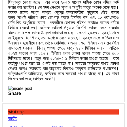
সিদ্ধান্ত নেওয়া হচ্ছে। এর আগে ২০২৩ সালেও মাসিক রেশন কমিয়ে আট
ডলার করা হয়েছিল। সে সময় সেখানে ক্ষুধা ও অপুষ্টির মাত্রা অনেক বেড়ে যায়।
কয়েক মাসের মধ্যে আশ্রয় কেন্দ্রে বসবাসকারীরা সুষ্ঠুভাবে বেঁচে থাকার
জন্য ‘যথেষ্ঠ পরিমাণ খাবার জোগাড় করতে হিমশিম খান’ এবং ১৫ শতাংশেরও
বেশি শিশু অপুষ্টিতে ভোগে। পরবর্তীতে রেশনের পরিমাণ আবারও আগের পর্যায়ে
ফিরিয়ে নেওয়া হয়। এদিকে রোহিঙ্গা ইস্যুতে বিদেশি সহায়তা কমে যাওয়ায়
বাংলাদেশের পক্ষ থেকে উদ্বেগ জানানো হয়েছে। কেননা ২০২৩ ও ২০২৪ সালে
এ ইস্যুতে বিদেশি সহায়তা অর্ধেকে নেমে এসেছে। ২০২৩ সালে জাতিসংঘ ও
উন্নয়ন সহযোগীদের কাছ থেকে রোহিঙ্গাদের জন্য ৮৭৬ মিলিয়ন ডলার চেয়েছিল
বাংলাদেশ সরকার। কিন্তু পাওয়া গেছে মাত্র ৪৪০ মিলিয়ন ডলার। এদিকে
২০২৪ সালের জন্য ৮৫২.৪ মিলিয়ন ডলার চাওয়া হলেও পাওয়া গেছে ৫০০
মিলিয়নের মতো। নতুন বছর ২০২৫-এ ১ বিলিয়ন ডলার চাওয়া হয়েছে। তবে
কতটুকু পাওয়া যাবে তা এখনই বলা যাচ্ছে না। সহায়তা অব্যাহত রাখার ঘোষণা
দেওয়া হলেও সহায়তার হার বাড়ানোর বিষয়েও আহ্বান জানিয়েছে বাংলাদেশ।
ডব্লিউএফপি জানিয়েছে, কাঙ্ক্ষিত হারে সহায়তা পাওয়া যাচ্ছে না। এর কারণ
হিসেবে বলা হচ্ছে বৈশ্বিক সংকট।
Share
আরো দেখুন
জাতীয়