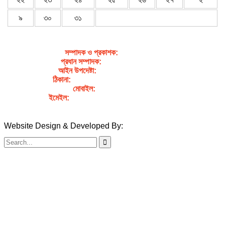
৯
৩০
৩১
সম্পাদক ও প্রকাশক
:
জেবুন্নেছা জেসি
প্রধান সম্পাদক:
সৈয়দ আহসান হাবীব পাখি
আইন উপদেষ্টা:
এডভোকেট নাসরিন আক্তার
ঠিকানা:
গর্জনখোলা, চকবাজার, কুমিল্লা – ৩৫০০
মোবাইল:
+৮৮০১৭১১৯৯৭৯৫৭
ইমেইল:
sahabibcomilla@gmail.com
Website Design & Developed By:
TechSmartBD.com