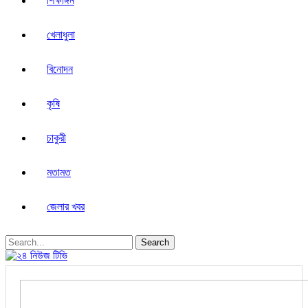
শিক্ষাঙ্গন
খেলাধুলা
বিনোদন
কৃষি
চাকুরী
মতামত
জেলার খবর