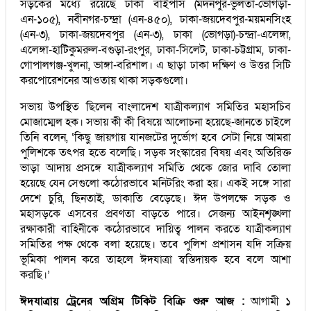
সড়কের মধ্যে রয়েছে ঢাকা বাইপাস (মদনপুর-ভুলতা-ভোগড়া-
এন-১০৫), নবীনগর-চন্দ্রা (এন-৪৫০), ঢাকা-জয়দেবপুর-ময়মনসিংহ
(এন-৩), ঢাকা-জয়দেবপুর (এন-৩), ঢাকা (ভোগড়া)-চন্দ্রা-এলেঙ্গা,
এলেঙ্গা-হাটিকুমরুল-বগুড়া-রংপুর, ঢাকা-সিলেট, ঢাকা-চট্টগ্রাম, ঢাকা-
গোপালগঞ্জ-খুলনা, ভাঙ্গা-বরিশাল। এ ছাড়া ঢাকা দক্ষিণ ও উত্তর সিটি
করপোরেশনের আওতায় থাকা সড়কগুলো।
সভায় উপস্থিত ছিলেন বাংলাদেশ যাত্রীকল্যাণ সমিতির মহাসচিব
মোজাম্মেল হক। সভায় কী কী বিষয়ে আলোচনা হয়েছে-জানতে চাইলে
তিনি বলেন, ‘কিছু জায়গায় যানজটের দুর্ভোগ হবে সেটা নিয়ে আমরা
পুলিশকে তৎপর হতে বলেছি। সড়ক সংস্কারের বিষয় এবং অতিরিক্ত
ভাড়া আদায় প্রসঙ্গে যাত্রীকল্যাণ সমিতি থেকে জোর দাবি তোলা
হয়েছে যেন সেগুলো কঠোরভাবে মনিটরিং করা হয়। একই সঙ্গে সারা
দেশে চুরি, ছিনতাই, ডাকাতি বেড়েছে। ঈদ উপলক্ষে সড়ক ও
মহাসড়কে এসবের প্রবণতা বাড়তে পারে। সেজন্য আইনশৃঙ্খলা
রক্ষাকারী বাহিনীকে কঠোরভাবে দায়িত্ব পালন করতে যাত্রীকল্যাণ
সমিতির পক্ষ থেকে বলা হয়েছে। তবে পুলিশ প্রশাসন যদি সক্রিয়
ভূমিকা পালন করে তাহলে ঈদযাত্রা স্বস্তিদায়ক হবে বলে আশা
করছি।’
ঈদযাত্রায় ট্রেনের অগ্রিম টিকিট বিক্রি শুরু আজ :
আগামী ১