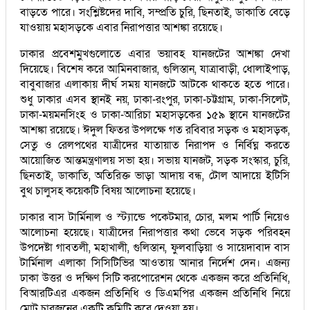
বাড়তে পারে। সংশ্লিষ্টদের দাবি, সম্প্রতি চুরি, ছিনতাই, ডাকাতি বেড়ে
যাওয়ায় মহাসড়কে এবার নিরাপত্তার আশঙ্কা রয়েছে।
ঢাকার প্রবেশমুখগুলোতে এবার ভয়াবহ যানজটের আশঙ্কা দেখা
দিয়েছে। বিশেষ করে আমিনবাজার, গুলিস্তান, যাত্রাবাড়ী, ধোলাইপাড়,
বাবুবাজার এলাকায় দীর্ঘ সময় যানজটে আটকে থাকতে হতে পারে।
শুধু ঢাকার এসব স্থানই নয়, ঢাকা-রংপুর, ঢাকা-চট্টগ্রাম, ঢাকা-সিলেট,
ঢাকা-ময়মনসিংহ ও ঢাকা-আরিচা মহাসড়কের ১৫৯ স্থানে যানজটের
আশঙ্কা রয়েছে। ঈদুল ফিতর উপলক্ষে গত রবিবার সড়ক ও মহাসড়ক,
সেতু ও রেলপথের যাত্রীদের যাতায়াত নিরাপদ ও নির্বিঘ্ন করতে
আয়োজিত আন্তমন্ত্রণালয় সভা হয়। সভায় যানজট, সড়ক সংস্কার, চুরি,
ছিনতাই, ডাকাতি, অতিরিক্ত ভাড়া আদায় বন্ধ, টোল আদায়ে ইটিসি
বুথ চালুসহ কয়েকটি বিষয় আলোচনা হয়েছে।
ঢাকার বাস টার্মিনাল ও স্ট্যান্ডে পকেটমার, চোর, মলম পার্টি নিয়েও
আলোচনা হয়েছে। যাত্রীদের নিরাপত্তার কথা ভেবে সড়ক পরিবহন
উপদেষ্টা গাবতলী, মহাখালী, গুলিস্তান, ফুলবাড়িয়া ও সায়েদাবাদ বাস
টার্মিনাল এলাকা সিসিটিভির আওতায় আনার নির্দেশ দেন। এজন্য
ঢাকা উত্তর ও দক্ষিণ সিটি করপোরেশন থেকে একজন করে প্রতিনিধি,
বিআরটিএর একজন প্রতিনিধি ও ডিএমপির একজন প্রতিনিধি নিয়ে
মোট চারজনের একটি কমিটি করে দেওয়া হয়।