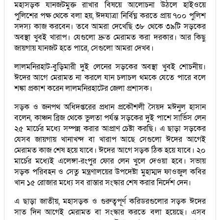
মহাসড়ক যানজটমুক্ত রাখার বিষয়ে আলোচনা উঠলে হাইওয়ে
পুলিশের পক্ষ থেকে বলা হয়, ঈদযাত্রা নির্বিঘ্ন করতে প্রায় ৭০০ পুলিশ
সদস্য কাজ করবেন। তবে আমরা দেখেছি ৩৮ থেকে ৩৯টি সড়কের
অবস্থা খুবই খারাপ। যেগুলো দ্রুত মেরামত করা দরকার। আর কিছু
জায়গায় যানজট হতে পারে, সেগুলো আমরা দেখব।
লালমনিরহাট-বুড়িমারী দুই লেনের সড়কের অবস্থা খুবই শোচনীয়।
ঈদের আগে মেরামত না করলে যান চলাচল থমকে যেতে পারে বলে
শঙ্কা প্রকাশ করেন লালমনিরহাটের জেলা প্রশাসক।
সড়ক ও জনপথ অধিদপ্তরের প্রধান প্রকৌশলী সৈয়দ মঈনুল হাসান
বলেন, কাঞ্চন ব্রিজ থেকে ভুলতা পর্যন্ত সড়কের দুই পাশে সার্ভিস লেন
২৫ মার্চের মধ্যে সম্পন্ন করার আপ্রাণ চেষ্টা করছি। এ ছাড়া সড়কের
যেসব জায়গায় খানাখন্দ বা খারাপ আছে সেগুলো ঈদের আগেই
মেরামত কাজ শেষ হয়ে যাবে। ঈদের আগে সড়ক ঠিক হয়ে যাবে। ২০
মার্চের মধ্যেই এলেঙ্গা-রংপুর ফোর লেন খুলে দেওয়া হবে। সভায়
সড়ক পরিবহন ও সেতু মন্ত্রণালয়ের উপদেষ্টা মুহাম্মদ ফাওজুল কবির
খান ১৫ রোজার মধ্যে সব রাস্তার সংস্কার শেষ করার নির্দেশ দেন।
এ ছাড়া জাতীয়, মহাসড়ক ও গুরুত্বপূর্ণ করিডরগুলোর সড়ক ঈদের
সাত দিন আগেই মেরামত বা সংস্কার করতে বলা হয়েছে। এসব