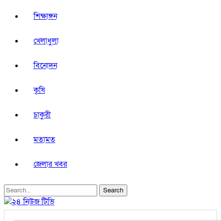
শিক্ষাঙ্গন
খেলাধুলা
বিনোদন
কৃষি
চাকুরী
মতামত
জেলার খবর