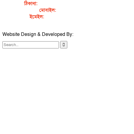
ঠিকানা:
গর্জনখোলা, চকবাজার, কুমিল্লা – ৩৫০০
মোবাইল:
+৮৮০১৭১১৯৯৭৯৫৭
ইমেইল:
sahabibcomilla@gmail.com
Website Design & Developed By:
TechSmartBD.com