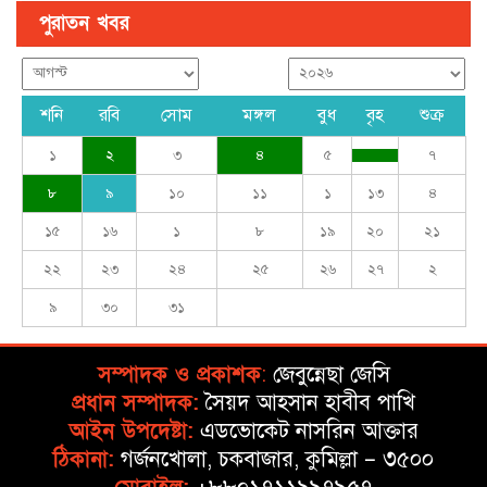
পুরাতন খবর
শনি
রবি
সোম
মঙ্গল
বুধ
বৃহ
শুক্র
১
২
৩
৪
৫
৭
৮
৯
১০
১১
১
১৩
৪
১৫
১৬
১
৮
১৯
২০
২১
২২
২৩
২৪
২৫
২৬
২৭
২
৯
৩০
৩১
সম্পাদক ও প্রকাশক
:
জেবুন্নেছা জেসি
প্রধান সম্পাদক:
সৈয়দ আহসান হাবীব পাখি
আইন উপদেষ্টা:
এডভোকেট নাসরিন আক্তার
ঠিকানা:
গর্জনখোলা, চকবাজার, কুমিল্লা – ৩৫০০