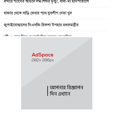
বন্দরে গ্যাসের আগুনে দগ্ধ শিশুর মৃত্যু, বাবা-মা হাসপাতালে
বাজার থেকে বাড়ি ফেরার পথে যুবলীগ নেতা খুন
জুলাইযোদ্ধাদের সিএনজি-রিকশা উপহার প্রধানমন্ত্রীর
বৃষ্টি ও গরম নিয়ে যে বার্তা দিল আবহাওয়া অফিস
পে স্কেল নিয়ে বড় সুখবর, ফাইল উঠছে মন্ত্রিসভায়
গণঅভ্যুত্থান ছিল ১৭ বছরের ধারাবাহিক আন্দোলনের ফসল : স্বরাষ্ট্রমন্ত্রী