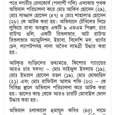
পরে নগরীর রেসকোর্স (পলাশী গলি) এলাকায় পৃথক
অভিযান পরিচালনা করে মোঃ আকিব হোসেন (২৯),
মোঃ সাজ্জাদ হোসেন (৪৭) ও মোঃ শাহাদাত হোসেন
(২৮) কে আটক করা হয়। অভিযানে টেবিলের নিচে
লুকিয়ে রাখা অবস্থায় একটি ৯ এমএম পিস্তল, চার
রাউন্ড গুলি, একটি রিভলভার, আট রাউন্ড
রিভলভার অ্যামুনিশন, ইয়াবা, বিদেশি মদ, স্বর্ণের
চেন, ল্যাপটপসহ নানা অবৈধ সামগ্রী উদ্ধার করা
হয়।
আটকৃত ব্যক্তিদের তথ্যমতে, কিশোর গ্যাংয়ের
আরও চার সদস্য — মোঃ সাইফুল ইসলাম (১৯),
মোঃ ইমরান হোসেন রতন (১৯), মোঃ মোজাহিদ
(২১) এবং মোঃ রাফিউল আলম শফি (২০) — কে
বিভিন্ন স্থানে অভিযান পরিচালনা করে আটক করা
হয়। তাদের কাছ থেকে আরও চারটি মোবাইল ফোন
উদ্ধার করা হয়।
অভিযান চলাকালে হুমায়ূন কবির (৪৫) নামে