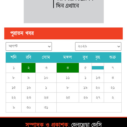
পুরাতন খবর
শনি
রবি
সোম
মঙ্গল
বুধ
বৃহ
শুক্র
১
২
৩
৪
৫
৭
৮
৯
১০
১১
১
১৩
৪
১৫
১৬
১
৮
১৯
২০
২১
২২
২৩
২৪
২৫
২৬
২৭
২
৯
৩০
৩১
সম্পাদক ও প্রকাশক
:
জেবুন্নেছা জেসি