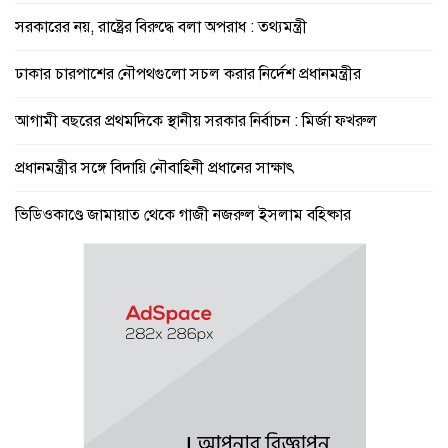
সরকারের নয়, রাষ্ট্রের বিরুদ্ধে বলা অপরাধ : তথ্যমন্ত্রী
ঢাকার চারপাশের নৌপথগুলো সচল করার নির্দেশ প্রধানমন্ত্রীর
আগামী বছরের প্রথমদিকে স্থানীয় সরকার নির্বাচন : মির্জা ফখরুল
প্রধানমন্ত্রীর সঙ্গে বিদায়ি নৌবাহিনী প্রধানের সাক্ষাৎ
ভিডিওকাণ্ডে জামায়াত থেকে গাজী নজরুল ইসলাম বহিষ্কার
অতীত ভুলে বাংলাদেশে খেলতে আসবে ভারত, বিশ্বাস ক্রীড়া প্রতিমন্ত্রীর
মোদির বাসভবনের সামনে থেকে রাহুল, প্রিয়াঙ্কা ও অখিলেশ যাদবকে
আটক
শিক্ষকদের বদলির তদবিরের ভিড়ে অফিসে ঢুকতে পারি না : শিক্ষামন্ত্রী