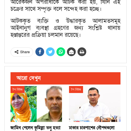
আরেকজন অপরাধীকে আটক করা হয়, যিনি এই
চক্রের সাথে সম্পৃক্ত বলে সন্দেহ করা হচ্ছে।
আটককৃত ব্যক্তি ও উদ্ধারকৃত আলামতসমূহ
আইনানুগ ব্যবস্থা গ্রহণের জন্য সংশ্লিষ্ট থানায়
হস্তান্তরের প্রক্রিয়া চলমান রয়েছে।
Share
আরো দেখুন
টপ নিউজ
টপ নিউজ
জামিন পেলেন কুমিল্লা তনু হত্যা
ঢাকার চারপাশের নৌপথগুলো