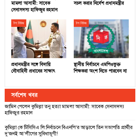
মামলা আসামী: সাবেক
সচল করার নির্দেশ প্রধানমন্ত্রীর
সেনাসদস্য হাফিজুর রহমান
টপ নিউজ
টপ নিউজ
প্রধানমন্ত্রীর সঙ্গে বিদায়ি
স্থানীয় নির্বাচনে এমপিওভুক্ত
নৌবাহিনী প্রধানের সাক্ষাৎ
শিক্ষকরা অংশ নিতে পারবেন না
সর্বশেষ খবর
জামিন পেলেন কুমিল্লা তনু হত্যা মামলা আসামী: সাবেক সেনাসদস্য
হাফিজুর রহমান
কুমিল্লা কে টিসিসিএ লি:নির্বাচনে বিএনপি’র আড়ালে তিন সভাপতি প্রার্থীর
দু’জনই আ’লীগের সুবিধাভূগী!