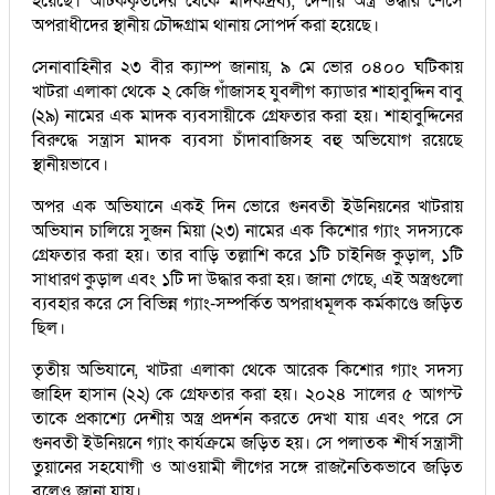
হয়েছে। আটককৃতদের থেকে মাদকদ্রব্য, দেশীয় অস্ত্র উদ্ধার শেসে
অপরাধীদের স্থানীয় চৌদ্দগ্রাম থানায় সোপর্দ করা হয়েছে।
সেনাবাহিনীর ২৩ বীর ক্যাম্প জানায়, ৯ মে ভোর ০৪০০ ঘটিকায়
খাটরা এলাকা থেকে ২ কেজি গাঁজাসহ যুবলীগ ক্যাডার শাহাবুদ্দিন বাবু
(২৯) নামের এক মাদক ব্যবসায়ীকে গ্রেফতার করা হয়। শাহাবুদ্দিনের
বিরুদ্ধে সন্ত্রাস মাদক ব্যবসা চাঁদাবাজিসহ বহু অভিযোগ রয়েছে
স্থানীয়ভাবে।
অপর এক অভিযানে একই দিন ভোরে গুনবতী ইউনিয়নের খাটরায়
অভিযান চালিয়ে সুজন মিয়া (২৩) নামের এক কিশোর গ্যাং সদস্যকে
গ্রেফতার করা হয়। তার বাড়ি তল্লাশি করে ১টি চাইনিজ কুড়াল, ১টি
সাধারণ কুড়াল এবং ১টি দা উদ্ধার করা হয়। জানা গেছে, এই অস্ত্রগুলো
ব্যবহার করে সে বিভিন্ন গ্যাং-সম্পর্কিত অপরাধমূলক কর্মকাণ্ডে জড়িত
ছিল।
তৃতীয় অভিযানে, খাটরা এলাকা থেকে আরেক কিশোর গ্যাং সদস্য
জাহিদ হাসান (২২) কে গ্রেফতার করা হয়। ২০২৪ সালের ৫ আগস্ট
তাকে প্রকাশ্যে দেশীয় অস্ত্র প্রদর্শন করতে দেখা যায় এবং পরে সে
গুনবতী ইউনিয়নে গ্যাং কার্যক্রমে জড়িত হয়। সে পলাতক শীর্ষ সন্ত্রাসী
তুয়ানের সহযোগী ও আওয়ামী লীগের সঙ্গে রাজনৈতিকভাবে জড়িত
বলেও জানা যায়।