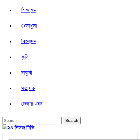
শিক্ষাঙ্গন
খেলাধুলা
বিনোদন
কৃষি
চাকুরী
মতামত
জেলার খবর