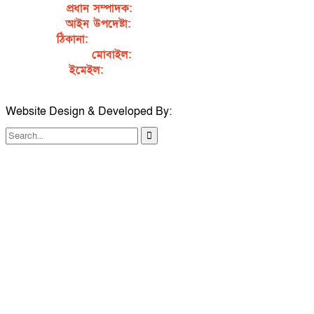
প্রধান সম্পাদক:
সৈয়দ আহসান হাবীব পাখি
আইন উপদেষ্টা:
এডভোকেট নাসরিন আক্তার
ঠিকানা:
গর্জনখোলা, চকবাজার, কুমিল্লা – ৩৫০০
মোবাইল:
+৮৮০১৭১১৯৯৭৯৫৭
ইমেইল:
sahabibcomilla@gmail.com
Website Design & Developed By:
TechSmartBD.com