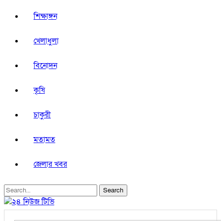
শিক্ষাঙ্গন
খেলাধুলা
বিনোদন
কৃষি
চাকুরী
মতামত
জেলার খবর