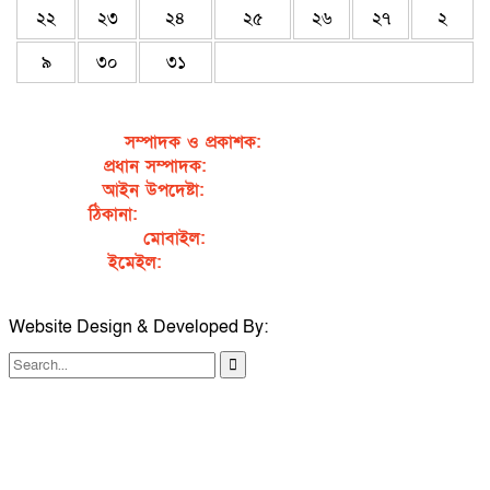
২২
২৩
২৪
২৫
২৬
২৭
২
৯
৩০
৩১
সম্পাদক ও প্রকাশক
:
জেবুন্নেছা জেসি
প্রধান সম্পাদক:
সৈয়দ আহসান হাবীব পাখি
আইন উপদেষ্টা:
এডভোকেট নাসরিন আক্তার
ঠিকানা:
গর্জনখোলা, চকবাজার, কুমিল্লা – ৩৫০০
মোবাইল:
+৮৮০১৭১১৯৯৭৯৫৭
ইমেইল:
sahabibcomilla@gmail.com
Website Design & Developed By:
TechSmartBD.com