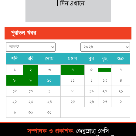
পুরাতন খবর
শনি
রবি
সোম
মঙ্গল
বুধ
বৃহ
শুক্র
১
২
৩
৪
৫
৭
৮
৯
১০
১১
১
১৩
৪
১৫
১৬
১
৮
১৯
২০
২১
২২
২৩
২৪
২৫
২৬
২৭
২
৯
৩০
৩১
সম্পাদক ও প্রকাশক
:
জেবুন্নেছা জেসি