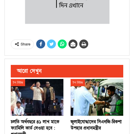
Share
আরো দেখুন
টপ নিউজ
টপ নিউজ
চলতি অর্থবছরে ৪১ লাখ মাকে
জুলাইযোদ্ধাদের সিএনজি-রিকশা
ফ্যামিলি কার্ড দেওয়া হবে :
উপহার প্রধানমন্ত্রীর