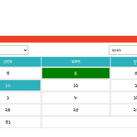
সোম
মঙ্গল
বু
৩
৪
১০
১১
১
৮
১
২৪
২৫
২
৩১