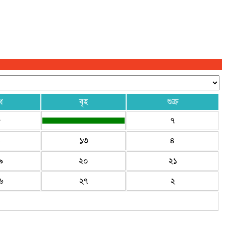
ধ
বৃহ
শুক্র
৫
৭
১
১৩
৪
৯
২০
২১
৬
২৭
২