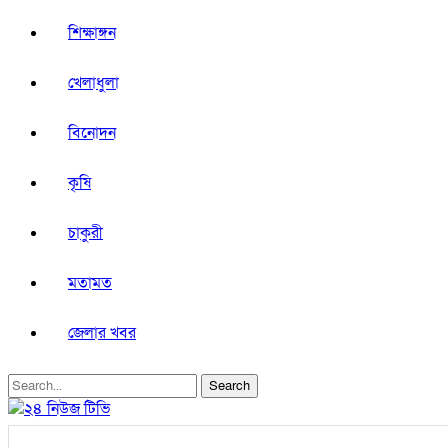
শিক্ষাঙ্গন
খেলাধুলা
বিনোদন
কৃষি
চাকুরী
মতামত
জেলার খবর