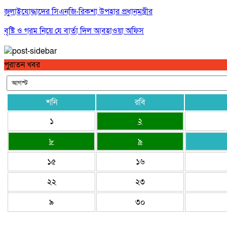
জুলাইযোদ্ধাদের সিএনজি-রিকশা উপহার প্রধানমন্ত্রীর
বৃষ্টি ও গরম নিয়ে যে বার্তা দিল আবহাওয়া অফিস
পে স্কেল নিয়ে বড় সুখবর, ফাইল উঠছে মন্ত্রিসভায়
পুরাতন খবর
শনি
রবি
১
২
৮
৯
১৫
১৬
২২
২৩
৯
৩০