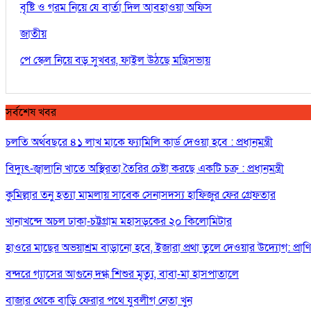
বৃষ্টি ও গরম নিয়ে যে বার্তা দিল আবহাওয়া অফিস
জাতীয়
পে স্কেল নিয়ে বড় সুখবর, ফাইল উঠছে মন্ত্রিসভায়
সর্বশেষ খবর
চলতি অর্থবছরে ৪১ লাখ মাকে ফ্যামিলি কার্ড দেওয়া হবে : প্রধানমন্ত্রী
বিদ্যুৎ-জ্বালানি খাতে অস্থিরতা তৈরির চেষ্টা করছে একটি চক্র : প্রধানমন্ত্রী
কুমিল্লার তনু হত্যা মামলায় সাবেক সেনাসদস্য হাফিজুর ফের গ্রেফতার
খানাখন্দে অচল ঢাকা-চট্টগ্রাম মহাসড়কের ২০ কিলোমিটার
হাওরে মাছের অভয়াশ্রম বাড়ানো হবে, ইজারা প্রথা তুলে দেওয়ার উদ্যোগ: প্রাণিসম
বন্দরে গ্যাসের আগুনে দগ্ধ শিশুর মৃত্যু, বাবা-মা হাসপাতালে
বাজার থেকে বাড়ি ফেরার পথে যুবলীগ নেতা খুন