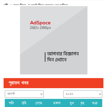
বৃষ্টি ও গরম নিয়ে যে বার্তা দিল আবহাওয়া অফিস
পে স্কেল নিয়ে বড় সুখবর, ফাইল উঠছে মন্ত্রিসভায়
গণঅভ্যুত্থান ছিল ১৭ বছরের ধারাবাহিক আন্দোলনের ফসল : স্বরাষ্ট্রমন্ত্রী
পুরাতন খবর
শনি
রবি
সোম
মঙ্গল
বুধ
বৃহ
শুক্র