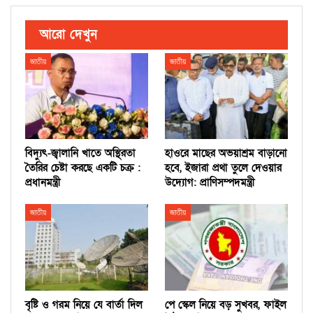
আরো দেখুন
জাতীয়
জাতীয়
বিদ্যুৎ-জ্বালানি খাতে অস্থিরতা
হাওরে মাছের অভয়াশ্রম বাড়ানো
তৈরির চেষ্টা করছে একটি চক্র :
হবে, ইজারা প্রথা তুলে দেওয়ার
প্রধানমন্ত্রী
উদ্যোগ: প্রাণিসম্পদমন্ত্রী
জাতীয়
জাতীয়
বৃষ্টি ও গরম নিয়ে যে বার্তা দিল
পে স্কেল নিয়ে বড় সুখবর, ফাইল