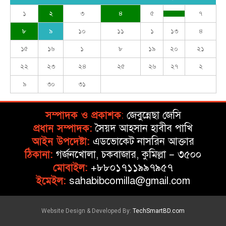
১
২
৩
৪
৫
৭
৮
৯
১০
১১
১
১৩
৪
১৫
১৬
১
৮
১৯
২০
২১
২২
২৩
২৪
২৫
২৬
২৭
২
৯
৩০
৩১
সম্পাদক ও প্রকাশক
:
জেবুন্নেছা জেসি
প্রধান সম্পাদক:
সৈয়দ আহসান হাবীব পাখি
আইন উপদেষ্টা:
এডভোকেট নাসরিন আক্তার
ঠিকানা:
গর্জনখোলা, চকবাজার, কুমিল্লা – ৩৫০০
মোবাইল:
+৮৮০১৭১১৯৯৭৯৫৭
ইমেইল:
sahabibcomilla@gmail.com
Website Design & Developed By:
TechSmartBD.com