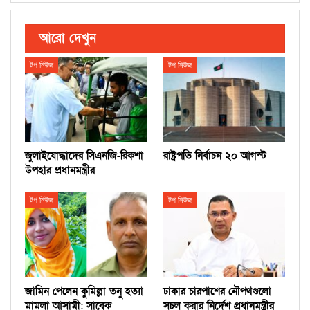
আরো দেখুন
টপ নিউজ
টপ নিউজ
জুলাইযোদ্ধাদের সিএনজি-রিকশা
রাষ্ট্রপতি নির্বাচন ২০ আগস্ট
উপহার প্রধানমন্ত্রীর
টপ নিউজ
টপ নিউজ
জামিন পেলেন কুমিল্লা তনু হত্যা
ঢাকার চারপাশের নৌপথগুলো
মামলা আসামী: সাবেক
সচল করার নির্দেশ প্রধানমন্ত্রীর