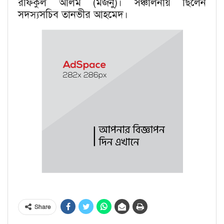
রফিকুল আলম (মজনু)। সঞ্চালনায় ছিলেন
সদস্যসচিব তানভীর আহমেদ।
Share