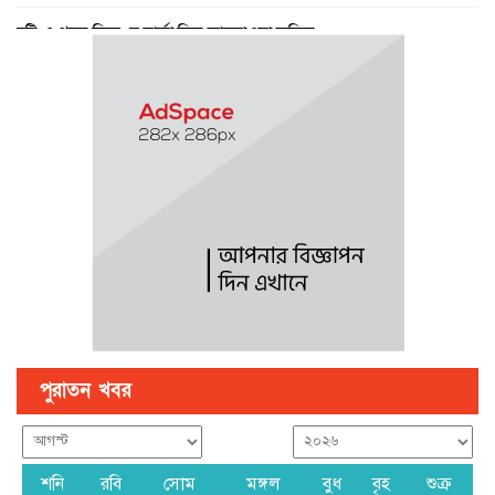
বৃষ্টি ও গরম নিয়ে যে বার্তা দিল আবহাওয়া অফিস
পে স্কেল নিয়ে বড় সুখবর, ফাইল উঠছে মন্ত্রিসভায়
গণঅভ্যুত্থান ছিল ১৭ বছরের ধারাবাহিক আন্দোলনের ফসল : স্বরাষ্ট্রমন্ত্রী
পুরাতন খবর
শনি
রবি
সোম
মঙ্গল
বুধ
বৃহ
শুক্র