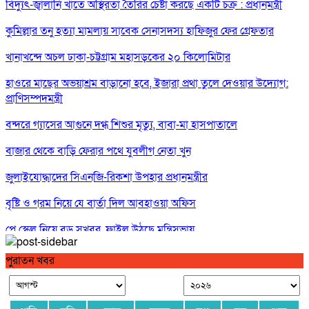
বিদ্যুৎ-জ্বালানি খাতে অস্থিরতা তৈরির চেষ্টা করছে একটি চক্র : প্রধানমন্ত্রী
কুমিল্লার তনু হত্যা মামলায় সাবেক সেনাসদস্য হাফিজুর ফের গ্রেফতার
খানাখন্দে অচল ঢাকা-চট্টগ্রাম মহাসড়কের ২০ কিলোমিটার
হাওরে মাছের অভয়াশ্রম বাড়ানো হবে, ইজারা প্রথা তুলে দেওয়ার উদ্যোগ:
প্রাণিসম্পদমন্ত্রী
বন্দরে গ্যাসের আগুনে দগ্ধ শিশুর মৃত্যু, বাবা-মা হাসপাতালে
বাজার থেকে বাড়ি ফেরার পথে যুবলীগ নেতা খুন
জুলাইযোদ্ধাদের সিএনজি-রিকশা উপহার প্রধানমন্ত্রীর
বৃষ্টি ও গরম নিয়ে যে বার্তা দিল আবহাওয়া অফিস
পে স্কেল নিয়ে বড় সুখবর, ফাইল উঠছে মন্ত্রিসভায়
গণঅভ্যুত্থান ছিল ১৭ বছরের ধারাবাহিক আন্দোলনের ফসল : স্বরাষ্ট্রমন্ত্রী
পুরাতন খবর