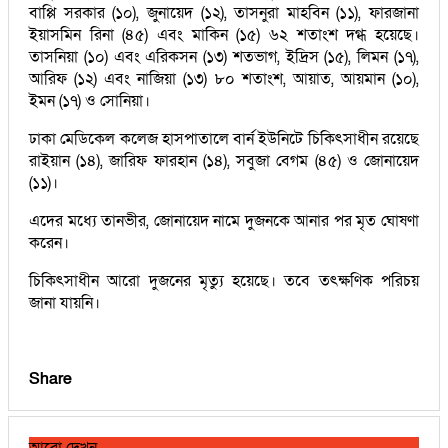
বাপ্পি সরকার (১০), জুনায়েদ (১২), তাসনুরা মাহবিন (১১), ফারজানা
ইয়াসমিন রিনা (৪৫) এবং মাকিন (১৫) ৬২ শতাংশ দগ্ধ হয়েছে।
তাসনিয়া (১০) এবং এরিকসন (১৩) শতভাগ, ইদ্রিস (১৫), লিমন (১৭),
আরিফ (১২) এবং নাজিয়া (১৩) ৮০ শতাংশ, আয়াত, আয়মান (১০),
ইমন (১৭) ও সোনিয়া।
ঢাকা মেডিকেল কলেজ হাসপাতালে বার্ন ইউনিটে চিকিৎসাধীন রয়েছে
রাইয়ান (১৪), জারিফ ফারহান (১৪), সবুজা বেগম (৪৫) ও জোনায়েদ
(১১)।
এদের মধ্যে তানভীর, জোনায়েদ নামে দুজনকে আনার পর মৃত ঘোষণা
করেন।
চিকিৎসাধীন আরো দুজনের মৃত্যু হয়েছে। তবে তৎক্ষণিক পরিচয়
জানা যায়নি।
Share