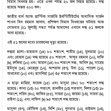
বিমান বিধ্বস্ত হয়। এতে এখন পর্যন্ত ২০ জন নিহত হয়েছে। দগ্ধ
হয়েছে অন্তত ২০০ জন।
জাতীয় বার্ন অ্যান্ড প্লাস্টিক সার্জারি ইনস্টিটিউটের আবাসিক সার্জন
শাওন বিন রহমান জানান, প্রশিক্ষণ বিমান বিধ্বস্তের ঘটনায় আজ
সোমবার (২১ জুলাই) সন্ধ্যা পর্যন্ত আমাদের এখানে দগ্ধ ৫১ জনকে
আনা হয়েছে।
এই ৫১ জনের মধ্যে চারজনের মৃত্যু হয়েছে।
দগ্ধরা হলো—মাহতাব (১৪) ৮০ শতাংশ, শামীম (১৪), মুনতাহা (১০)
এবং রোহান (১৪) দগ্ধ হয়েছে ৫০ শতাংশ , আব্দুর রহমান (১০), নাফি
(৯), রুফিয়া (১০) এবং আয়ান (১৪) ৬০ শতাংশ দগ্ধ , আবিদ (৯), সায়েম
ইউসুফ (১৪), মেহেনুর (১২), আশরাফ (৩৭), উষা (১১), পায়েল (১২),
আরবেরা (১০) এবং তাসনিয়া (১৫) ৩৫ শতাংশ দগ্ধ হয়েছে।
এ ছাড়া মাহিয়া, ফয়েজ (১৫) এবং মাসুমা (৩৮) ৬০ শতাংশ দগ্ধ
হয়েছে। কাব্য (১৩) ২০ শতাংশ, তানভীর (১৩) শতভাগ, নিলয় (১৩) ১৮
শতাংশ, লরিন (৩০), জাকির (৫৫), সায়রা (১০), জায়মা (১৩), সায়বা (৯),
রাইসা (১১), এবং নাফিস (৯) ৯৫ শতাংশ দগ্ধ হয়েছে।
মাসুকা (৩৭), তৌফিক (১৩), নিশি (২৮), নুসরাত (১২), রাইয়ান (১৩),