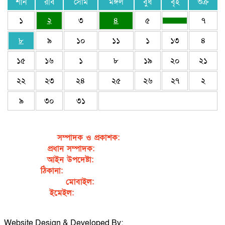
শনি
রবি
সোম
মঙ্গল
বুধ
বৃহ
শুক্র
১
২
৩
৪
৫
৭
৮
৯
১০
১১
১
১৩
৪
১৫
১৬
১
৮
১৯
২০
২১
২২
২৩
২৪
২৫
২৬
২৭
২
৯
৩০
৩১
সম্পাদক ও প্রকাশক
:
জেবুন্নেছা জেসি
প্রধান সম্পাদক:
সৈয়দ আহসান হাবীব পাখি
আইন উপদেষ্টা:
এডভোকেট নাসরিন আক্তার
ঠিকানা:
গর্জনখোলা, চকবাজার, কুমিল্লা – ৩৫০০
মোবাইল:
+৮৮০১৭১১৯৯৭৯৫৭
ইমেইল:
sahabibcomilla@gmail.com
Website Design & Developed By:
TechSmartBD.com