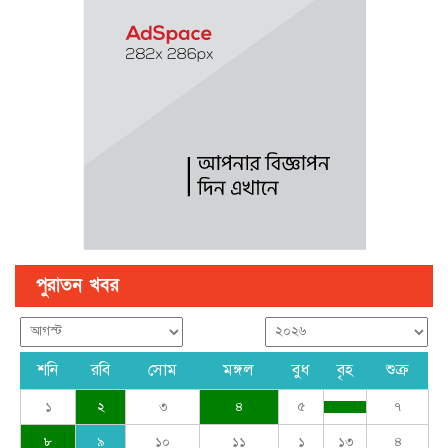
পে স্কেল নিয়ে বড় সুখবর, ফাইল উঠছে মন্ত্রিসভায়
গণঅভ্যুত্থান ছিল ১৭ বছরের ধারাবাহিক আন্দোলনের ফসল : স্বরাষ্ট্রমন্ত্রী
পুরাতন খবর
শনি
রবি
সোম
মঙ্গল
বুধ
বৃহ
শুক্র
১
২
৩
৪
৫
৭
৮
৯
১০
১১
১
১৩
৪