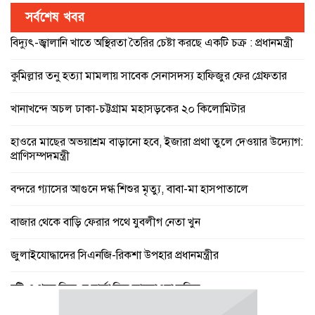
সর্বশেষ খবর
বিদ্যুৎ-জ্বালানি খাতে অস্থিরতা তৈরির চেষ্টা করছে একটি চক্র : প্রধানমন্ত্রী
কুমিল্লার তনু হত্যা মামলায় সাবেক সেনাসদস্য হাফিজুর ফের গ্রেফতার
খানাখন্দে অচল ঢাকা-চট্টগ্রাম মহাসড়কের ২০ কিলোমিটার
হাওরে মাছের অভয়াশ্রম বাড়ানো হবে, ইজারা প্রথা তুলে দেওয়ার উদ্যোগ:
প্রাণিসম্পদমন্ত্রী
বন্দরে গ্যাসের আগুনে দগ্ধ শিশুর মৃত্যু, বাবা-মা হাসপাতালে
বাজার থেকে বাড়ি ফেরার পথে যুবলীগ নেতা খুন
জুলাইযোদ্ধাদের সিএনজি-রিকশা উপহার প্রধানমন্ত্রীর
বৃষ্টি ও গরম নিয়ে যে বার্তা দিল আবহাওয়া অফিস