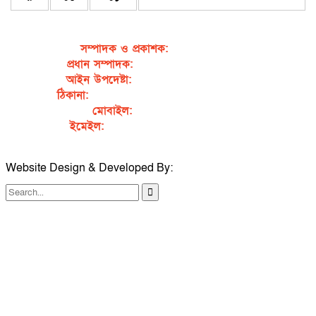
সম্পাদক ও প্রকাশক
:
জেবুন্নেছা জেসি
প্রধান সম্পাদক:
সৈয়দ আহসান হাবীব পাখি
আইন উপদেষ্টা:
এডভোকেট নাসরিন আক্তার
ঠিকানা:
গর্জনখোলা, চকবাজার, কুমিল্লা – ৩৫০০
মোবাইল:
+৮৮০১৭১১৯৯৭৯৫৭
ইমেইল:
sahabibcomilla@gmail.com
Website Design & Developed By:
TechSmartBD.com