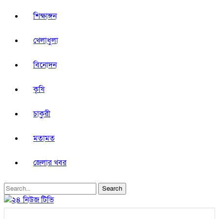
শিক্ষাঙ্গন
খেলাধুলা
বিনোদন
কৃষি
চাকুরী
মতামত
জেলার খবর