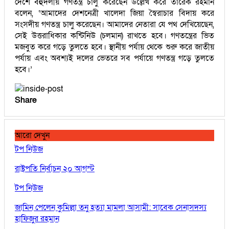
দেশে বহুদলীয় গণতন্ত্র চালু করেছেন উল্লেখ করে তারেক রহমান
বলেন, ‘আমাদের দেশনেত্রী খালেদা জিয়া স্বৈরাচার বিদায় করে
সংসদীয় গণতন্ত্র চালু করেছেন। আমাদের নেতারা যে পথ দেখিয়েছেন,
সেই উত্তরাধিকার কন্টিনিউ (চলমান) রাখতে হবে। গণতন্ত্রের ভিত
মজবুত করে গড়ে তুলতে হবে। স্থানীয় পর্যায় থেকে শুরু করে জাতীয়
পর্যায় এবং অবশ্যই দলের ভেতরে সব পর্যায়ে গণতন্ত্র গড়ে তুলতে
হবে।’
Share
আরো দেখুন
টপ নিউজ
রাষ্ট্রপতি নির্বাচন ২০ আগস্ট
টপ নিউজ
জামিন পেলেন কুমিল্লা তনু হত্যা মামলা আসামী: সাবেক সেনাসদস্য
হাফিজুর রহমান