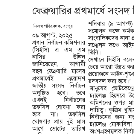
ফেব্রুয়ারির প্রথমার্ধে সংসদ 
শনিবার (৯ আগস্ট) 
নিজস্ব প্রতিবেদক, রংপুর
সম্মেলন কক্ষে কর্ম
০৯ আগস্ট, ২০২৫
সাংবাদিকদের নানা প
প্রধান নির্বাচন কমিশনার
সম্মেলন কক্ষে আই
(সিইসি) এ এম এম
তিনি।
নাসির উদ্দিন
সেখানে সিইসি বলেন,
জানিয়েছেন, আগামী
চেয়ে আরো উন্নত কর
বছর ফেব্রুয়ারি মাসের
প্রয়োজনে আইন-শৃঙ্খল
প্রথমার্ধেই ত্রয়োদশ
রদবদল করা হবে।’
জাতীয় সংসদ নির্বাচন
মানুষের ভোটকেন্
অনুষ্ঠিত হবে। তবে
চ্যালেঞ্জ হিসেবে উ
এখনই নির্বাচনের
কমিশনের ওপর মান
তফসিল ঘোষণা করা
দায়িত্ব। কৃত্রিম ব
হবে না। তফসিল
নির্বাচনের জন্য 
ঘোষণার প্রায় দুই মাস
চ্যালেঞ্জ মোকাবিলা
আগে ভোটের তারিখ
অংশগ্রহণমূলক নির্ব