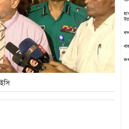
খা
হা
উদ্
বন্
বা
জু
বৃ
িইসি
পে 
গণ
স্বরা