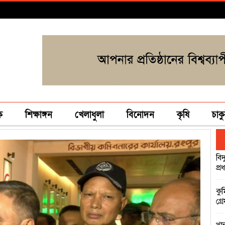
ক
শিক্ষাঙ্গন
খেলাধুলা
বিনোদন
কৃষি
চাকু
বিদ
প্রধ
কু
গ্র