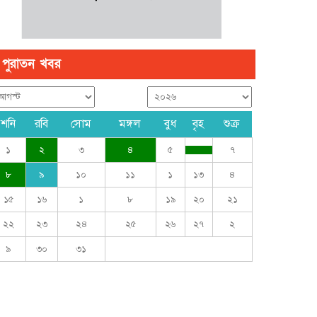
পুরাতন খবর
শনি
রবি
সোম
মঙ্গল
বুধ
বৃহ
শুক্র
১
২
৩
৪
৫
৭
৮
৯
১০
১১
১
১৩
৪
১৫
১৬
১
৮
১৯
২০
২১
২২
২৩
২৪
২৫
২৬
২৭
২
৯
৩০
৩১