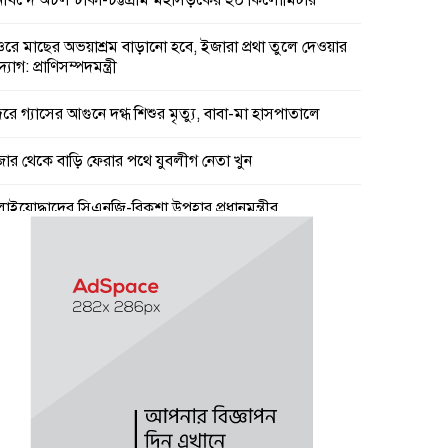
নাখন্দে অচল ঢাকা-চট্টগ্রাম মহাসড়কের ২০ কিলোমিটার
ওরে মাছের অভয়াশ্রম বাড়ানো হবে, ইজারা প্রথা তুলে দেওয়ার
যোগ: প্রাণিসম্পদমন্ত্রী
দরে গ্যাসের আগুনে দগ্ধ শিশুর মৃত্যু, বাবা-মা হাসপাতালে
জার থেকে বাড়ি ফেরার পথে যুবলীগ নেতা খুন
লাইযোদ্ধাদের সিএনজি-রিকশা উপহার প্রধানমন্ত্রীর
ষ্টি ও গরম নিয়ে যে বার্তা দিল আবহাওয়া অফিস
স্কেল নিয়ে বড় সুখবর, ফাইল উঠছে মন্ত্রিসভায়
অভ্যুত্থান ছিল ১৭ বছরের ধারাবাহিক আন্দোলনের ফসল :
ষ্ট্রমন্ত্রী