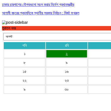
ঢাকার চারপাশের নৌপথগুলো সচল করার নির্দেশ প্রধানমন্ত্রীর
আগামী বছরের প্রথমদিকে স্থানীয় সরকার নির্বাচন : মির্জা ফখরুল
পুরাতন খবর
শনি
রবি
১
২
৮
৯
১৫
১৬
২২
২৩
৯
৩০