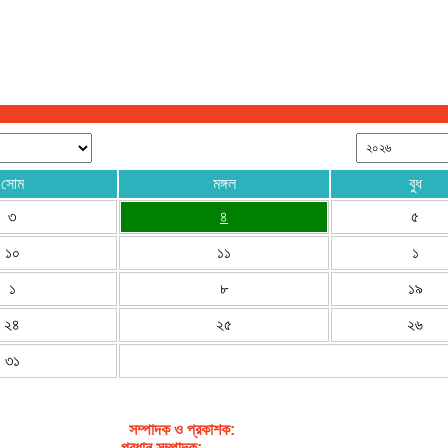
সোম
মঙ্গল
বুধ
৩
৪
৫
১০
১১
১
১
৮
১৯
২৪
২৫
২৬
৩১
সম্পাদক ও প্রকাশক
:
জেবুন্নেছা জেসি
প্রধান সম্পাদক:
সৈয়দ আহসান হাবীব পাখি