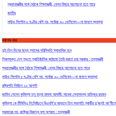
প্রধানমন্ত্রীর সঙ্গে বৈঠকে শিক্ষামন্ত্রী, যেসব বিষয়ে আলোচনা হতে পারে
জাতীয়
সাউন্ড সিস্টেম ৫ ঘণ্টার বেশি নয়, সর্বোচ্চ ৯০ ডেসিবেল—না মানলে ব্যবস্থা
সর্বশেষ খবর
দুই-তিন দিনের মধ্যে গ্যাসের পরিস্থিতি স্বাভাবিক হবে
শিকলমুক্ত দেশ গড়তে প্রাতিষ্ঠানিক কাঠামো তৈরি করতে চায় সরকার : তথ্যমন্ত্রী
প্রধানমন্ত্রীর সঙ্গে বৈঠকে শিক্ষামন্ত্রী, যেসব বিষয়ে আলোচনা হতে পারে
সাউন্ড সিস্টেম ৫ ঘণ্টার বেশি নয়, সর্বোচ্চ ৯০ ডেসিবেল—না মানলে ব্যবস্থা
রাষ্ট্রপতি নির্বাচন ২০ আগস্ট
জামিন পেলেন কুমিল্লা তনু হত্যা মামলা আসামী: সাবেক সেনাসদস্য হাফিজুর রহমান
কুমিল্লা কে টিসিসিএ লি:নির্বাচনে বিএনপি’র আড়ালে তিন সভাপতি প্রার্থীর দু’জনই আ’লীগের
সরকারের নয়, রাষ্ট্রের বিরুদ্ধে বলা অপরাধ : তথ্যমন্ত্রী