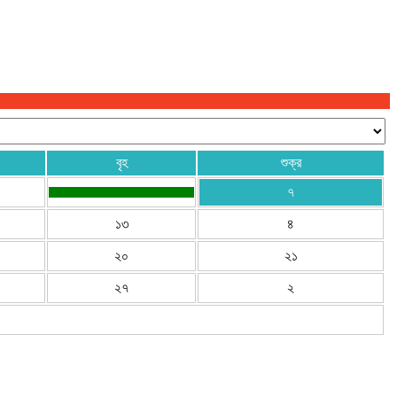
বৃহ
শুক্র
৭
১৩
৪
২০
২১
২৭
২