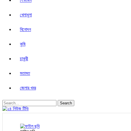
শিক্ষাঙ্গন
খেলাধুলা
বিনোদন
কৃষি
চাকুরী
মতামত
জেলার খবর