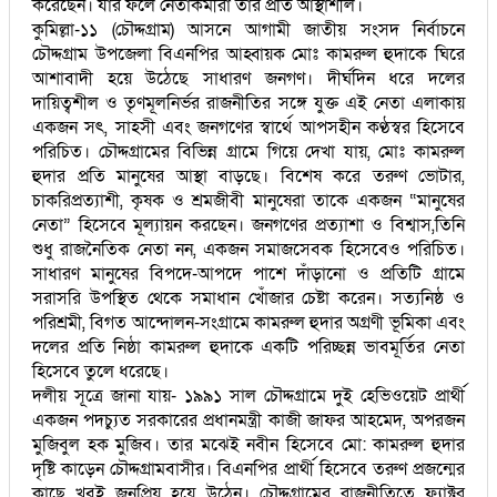
করেছেন। যার ফলে নেতাকর্মীরা তার প্রতি আস্থাশীল।
কুমিল্লা-১১ (চৌদ্দগ্রাম) আসনে আগামী জাতীয় সংসদ নির্বাচনে
চৌদ্দগ্রাম উপজেলা বিএনপির আহ্বায়ক মোঃ কামরুল হুদাকে ঘিরে
আশাবাদী হয়ে উঠেছে সাধারণ জনগণ। দীর্ঘদিন ধরে দলের
দায়িত্বশীল ও তৃণমূলনির্ভর রাজনীতির সঙ্গে যুক্ত এই নেতা এলাকায়
একজন সৎ, সাহসী এবং জনগণের স্বার্থে আপসহীন কণ্ঠস্বর হিসেবে
পরিচিত। চৌদ্দগ্রামের বিভিন্ন গ্রামে গিয়ে দেখা যায়, মোঃ কামরুল
হুদার প্রতি মানুষের আস্থা বাড়ছে। বিশেষ করে তরুণ ভোটার,
চাকরিপ্রত্যাশী, কৃষক ও শ্রমজীবী মানুষেরা তাকে একজন “মানুষের
নেতা” হিসেবে মূল্যায়ন করছেন। জনগণের প্রত্যাশা ও বিশ্বাস,তিনি
শুধু রাজনৈতিক নেতা নন, একজন সমাজসেবক হিসেবেও পরিচিত।
সাধারণ মানুষের বিপদে-আপদে পাশে দাঁড়ানো ও প্রতিটি গ্রামে
সরাসরি উপস্থিত থেকে সমাধান খোঁজার চেষ্টা করেন। সত্যনিষ্ঠ ও
পরিশ্রমী, বিগত আন্দোলন-সংগ্রামে কামরুল হুদার অগ্রণী ভূমিকা এবং
দলের প্রতি নিষ্ঠা কামরুল হুদাকে একটি পরিচ্ছন্ন ভাবমূর্তির নেতা
হিসেবে তুলে ধরেছে।
দলীয় সূত্রে জানা যায়- ১৯৯১ সাল চৌদ্দগ্রামে দুই হেভিওয়েট প্রার্থী
একজন পদচ্যুত সরকারের প্রধানমন্ত্রী কাজী জাফর আহমেদ, অপরজন
মুজিবুল হক মুজিব। তার মঝেই নবীন হিসেবে মো: কামরুল হুদার
দৃষ্টি কাড়েন চৌদ্দগ্রামবাসীর। বিএনপির প্রার্থী হিসেবে তরুণ প্রজন্মের
কাছে খুবই জনপ্রিয় হয়ে উঠেন। চৌদ্দগ্রামের রাজনীতিতে ফ্যাক্টর