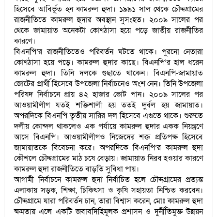
হিসেবে আবির্ভূত হন কামরুল হুদা। ১৯৯১ সাল থেকে চৌদ্দগ্রামের
রাজনীতিতে কামরুল হুদার অবস্থান সুসংহত। ২০০৯ সালের পর
থেকে জামায়াত অনেকটা কোণঠাসা হয়ে পড়ে জাতীয় রাজনীতির
কারণে।
বিএনপি’র রাজনীতিতেও পরিবর্তন ঘটতে থাকে। পুরনো নেতারা
কোণঠাসা হয়ে পড়ে। কামরুল হুদার কাছে। বিএনপি’র হাল ধরেন
কামরুল হুদা। তিনি দলকে গুছাতে থাকেন। বিএনপি-জামায়াত
জোটের প্রার্থী হিসেবে উপজেলা নির্বাচনেও অংশ নেন। তিনি উপজেলা
পরিষদ নির্বাচনে প্রায় ৪২ হাজার ভোট পান। ২০০৯ সালের পর
আওয়ামীলীগ যতই শক্তিশালী হয় ততই দুর্বল হয় জামায়াত।
অপরদিকে বিএনপি তৃতীয় সারির দল হিসেবে এগুতে থাকে। শুরুতে
দলীয় কোন্দল থাকলেও এক পর্যায়ে কামরুল হুদার একক নিয়ন্ত্রণে
আসে বিএনপি। আওয়ামীলীগও নিজেদের শক্ত প্রতিপক্ষ হিসেবে
জামায়াতকে বিবেচনা করে। অপরদিকে বিএনপি’র কামরুল হুদা
কৌশলে চৌদ্দগ্রামের মাঠ চষে বেড়ায়। জামায়াত নিরব হওয়ার কারণে
কামরুল হুদা রাজনীতিতে বাড়তি সুবিধা পায়।
আগামী নির্বাচনে কামরুল হুদা নির্বাচিত হলে চৌদ্দগ্রামের প্রত্যন্ত
এলাকায় সড়ক, শিক্ষা, চিকিৎসা ও কৃষি সহায়তা নিশ্চিত করবেন।
চৌদ্দগ্রামে যারা পরিবর্তন চান, তারা বিশ্বাস করেন, মোঃ কামরুল হুদা
ক্ষমতায় এলে একটি জবাবদিহিমূলক প্রশাসন ও দুর্নীতিমুক্ত উন্নয়ন