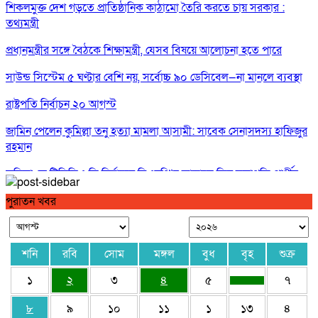
শিকলমুক্ত দেশ গড়তে প্রাতিষ্ঠানিক কাঠামো তৈরি করতে চায় সরকার :
তথ্যমন্ত্রী
প্রধানমন্ত্রীর সঙ্গে বৈঠকে শিক্ষামন্ত্রী, যেসব বিষয়ে আলোচনা হতে পারে
সাউন্ড সিস্টেম ৫ ঘণ্টার বেশি নয়, সর্বোচ্চ ৯০ ডেসিবেল—না মানলে ব্যবস্থা
রাষ্ট্রপতি নির্বাচন ২০ আগস্ট
জামিন পেলেন কুমিল্লা তনু হত্যা মামলা আসামী: সাবেক সেনাসদস্য হাফিজুর
রহমান
কুমিল্লা কে টিসিসিএ লি:নির্বাচনে বিএনপি’র আড়ালে তিন সভাপতি প্রার্থীর
দু’জনই আ’লীগের সুবিধাভূগী!
পুরাতন খবর
সরকারের নয়, রাষ্ট্রের বিরুদ্ধে বলা অপরাধ : তথ্যমন্ত্রী
ঢাকার চারপাশের নৌপথগুলো সচল করার নির্দেশ প্রধানমন্ত্রীর
শনি
রবি
সোম
মঙ্গল
বুধ
বৃহ
শুক্র
১
২
৩
৪
৫
৭
৮
৯
১০
১১
১
১৩
৪