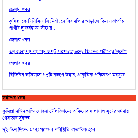
জেলার খবর
কুমিল্লা কে টিসিসিএ লি:নির্বাচনে বিএনপি’র আড়ালে তিন সভাপতি
প্রার্থীর দু’জনই আ’লীগের…
জেলার খবর
তনু হত্যা মামলা: আরও দুই সন্দেহভাজনের ডিএনএ পরীক্ষার নির্দেশ
জেলার খবর
বিজিবির অভিযানে ৬৫টি কচ্ছপ উদ্ধার, প্রাকৃতিক পরিবেশে অবমুক্ত
সর্বশেষ খবর
কুমিল্লা দাউদকান্দি মোহনা টেলিভিশনের অফিসের মালামাল লুটের ঘটনায়
গ্রেফতার দুইজন ।
দুই-তিন দিনের মধ্যে গ্যাসের পরিস্থিতি স্বাভাবিক হবে