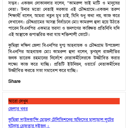
সম্ভব। একজন দোকানদার বলেন, “কামরুল ভাই মাটি ও মানুষের
নেতা। উনার মতো নেতাই দরকার এই চৌদ্দগ্রামে।একজন তরুণ
শিক্ষার্থী বলেন, আমরা নতুন মুখ চাই, যিনি শুধু কথা নয়, কাজ করে
দেখাবেন। চৌদ্দগ্রামের আসন্ন নির্বাচনে মোঃ কামরুল হুদা হয়ে উঠতে
পারেন বিএনপির একমাত্র ভরসা ও জনগণের কাঙ্ক্ষিত প্রতিনিধি যদি
এই আস্থাকে রূপান্তরিত করা যায় শক্তিশালী ভোটে।
কুমিল্লা দক্ষিণ জেলা বিএনপির যুগ্ম আহবায়ক ও চৌদ্দগ্রাম উপজেলা
বিএনপির আহবায়ক মোঃ কামরুল হুদা বলেন, তৃণমূল রাজনীতির
জনক তারেক রহমানের নির্দেশে নেতাকর্মীদেরকে উজ্জীবিত করার
লক্ষ্যে কাজ করে যাচ্ছি। প্রতিটি ইউনিয়ন, ওয়ার্ডে নেতাকর্মীদের
উজ্জীবিত করতে সভা সমাবেশ করে যাচ্ছি।
Share
আরো দেখুন
জেলার খবর
কুমিল্লা দাউদকান্দি মোহনা টেলিভিশনের অফিসের মালামাল লুটের
ঘটনায় গ্রেফতার দুইজন ।