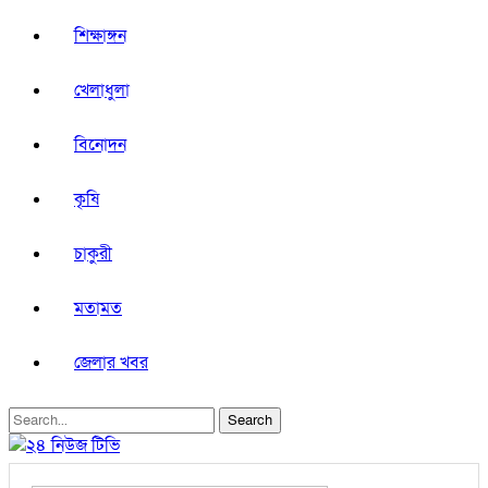
শিক্ষাঙ্গন
খেলাধুলা
বিনোদন
কৃষি
চাকুরী
মতামত
জেলার খবর