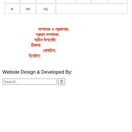
৯
৩০
৩১
সম্পাদক ও প্রকাশক
:
জেবুন্নেছা জেসি
প্রধান সম্পাদক:
সৈয়দ আহসান হাবীব পাখি
আইন উপদেষ্টা:
এডভোকেট নাসরিন আক্তার
ঠিকানা:
গর্জনখোলা, চকবাজার, কুমিল্লা – ৩৫০০
মোবাইল:
+৮৮০১৭১১৯৯৭৯৫৭
ইমেইল:
sahabibcomilla@gmail.com
Website Design & Developed By:
TechSmartBD.com