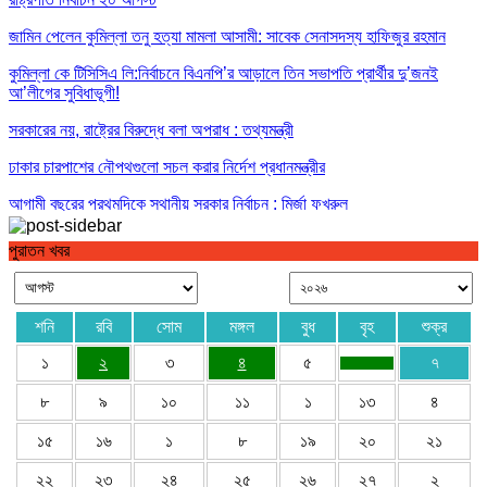
জামিন পেলেন কুমিল্লা তনু হত্যা মামলা আসামী: সাবেক সেনাসদস্য হাফিজুর রহমান
কুমিল্লা কে টিসিসিএ লি:নির্বাচনে বিএনপি’র আড়ালে তিন সভাপতি প্রার্থীর দু’জনই
আ’লীগের সুবিধাভূগী!
সরকারের নয়, রাষ্ট্রের বিরুদ্ধে বলা অপরাধ : তথ্যমন্ত্রী
ঢাকার চারপাশের নৌপথগুলো সচল করার নির্দেশ প্রধানমন্ত্রীর
আগামী বছরের প্রথমদিকে স্থানীয় সরকার নির্বাচন : মির্জা ফখরুল
পুরাতন খবর
শনি
রবি
সোম
মঙ্গল
বুধ
বৃহ
শুক্র
১
২
৩
৪
৫
৭
৮
৯
১০
১১
১
১৩
৪
১৫
১৬
১
৮
১৯
২০
২১
২২
২৩
২৪
২৫
২৬
২৭
২