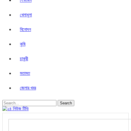
শিক্ষাঙ্গন
খেলাধুলা
বিনোদন
কৃষি
চাকুরী
মতামত
জেলার খবর