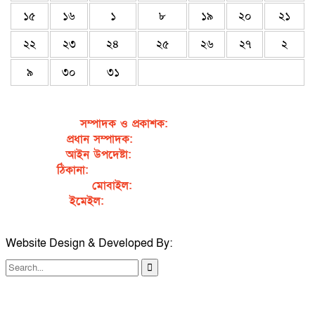
১৫
১৬
১
৮
১৯
২০
২১
২২
২৩
২৪
২৫
২৬
২৭
২
৯
৩০
৩১
সম্পাদক ও প্রকাশক
:
জেবুন্নেছা জেসি
প্রধান সম্পাদক:
সৈয়দ আহসান হাবীব পাখি
আইন উপদেষ্টা:
এডভোকেট নাসরিন আক্তার
ঠিকানা:
গর্জনখোলা, চকবাজার, কুমিল্লা – ৩৫০০
মোবাইল:
+৮৮০১৭১১৯৯৭৯৫৭
ইমেইল:
sahabibcomilla@gmail.com
Website Design & Developed By:
TechSmartBD.com