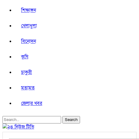
শিক্ষাঙ্গন
খেলাধুলা
বিনোদন
কৃষি
চাকুরী
মতামত
জেলার খবর