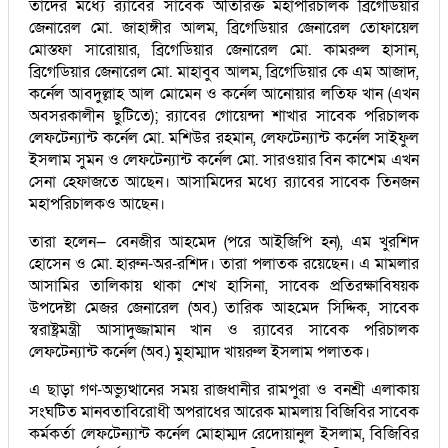
তাদের মধ্যে র‍্যাবের সাবেক অতিরিক্ত মহাপরিচালক ব্রিগেডিয়ার
জেনারেল মো. জাহাঙ্গীর আলম, ব্রিগেডিয়ার জেনারেল তোফায়েল
মোস্তফা সারোয়ার, ব্রিগেডিয়ার জেনারেল মো. কামরুল হাসান,
ব্রিগেডিয়ার জেনারেল মো. মাহাবুব আলম, ব্রিগেডিয়ার কে এম আজাদ,
কর্নেল আবদুল্লাহ আল মোমেন ও কর্নেল আনোয়ার লতিফ খান (এখন
অবসরকালীন ছুটিতে); র‍্যাবের গোয়েন্দা শাখার সাবেক পরিচালক
লেফটেন্যান্ট কর্নেল মো. মশিউর রহমান, লেফটেন্যান্ট কর্নেল সাইফুল
ইসলাম সুমন ও লেফটেন্যান্ট কর্নেল মো. সারওয়ার বিন কাশেম এখন
সেনা হেফাজতে আছেন। আসামিদের মধ্যে র‍্যাবের সাবেক তিনজন
মহাপরিচালকও আছেন।
তারা হলেন— বেনজীর আহমেদ (পরে আইজিপি হন), এম খুরশিদ
হোসেন ও মো. হারুন-অর-রশিদ। তারা পলাতক রয়েছেন। এ মামলার
আসামির তালিকায় থাকা শেখ হাসিনা, সাবেক প্রতিরক্ষাবিষয়ক
উপদেষ্টা মেজর জেনারেল (অব.) তারিক আহমেদ সিদ্দিক, সাবেক
স্বরাষ্ট্রমন্ত্রী আসাদুজ্জামান খান ও র‍্যাবের সাবেক পরিচালক
লেফটেন্যান্ট কর্নেল (অব.) মুহাম্মাদ খায়রুল ইসলাম পলাতক।
এ ছাড়া গণ-অভ্যুত্থানের সময় রাজধানীর রামপুরা ও বনশ্রী এলাকায়
সংঘটিত মানবতাবিরোধী অপরাধের আরেক মামলায় বিজিবির সাবেক
কর্মকর্তা লেফটেন্যান্ট কর্নেল মোহাম্মদ রেদোয়ানুল ইসলাম, বিজিবির