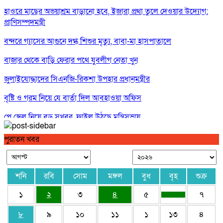
হাওরে মাছের অভয়াশ্রম বাড়ানো হবে, ইজারা প্রথা তুলে দেওয়ার উদ্যোগ:
প্রাণিসম্পদমন্ত্রী
বন্দরে গ্যাসের আগুনে দগ্ধ শিশুর মৃত্যু, বাবা-মা হাসপাতালে
বাজার থেকে বাড়ি ফেরার পথে যুবলীগ নেতা খুন
জুলাইযোদ্ধাদের সিএনজি-রিকশা উপহার প্রধানমন্ত্রীর
বৃষ্টি ও গরম নিয়ে যে বার্তা দিল আবহাওয়া অফিস
পে স্কেল নিয়ে বড় সুখবর, ফাইল উঠছে মন্ত্রিসভায়
গণঅভ্যুত্থান ছিল ১৭ বছরের ধারাবাহিক আন্দোলনের ফসল : স্বরাষ্ট্রমন্ত্রী
পুরাতন খবর
শনি
রবি
সোম
মঙ্গল
বুধ
বৃহ
শুক্র
১
২
৩
৪
৫
৭
৮
৯
১০
১১
১
১৩
৪