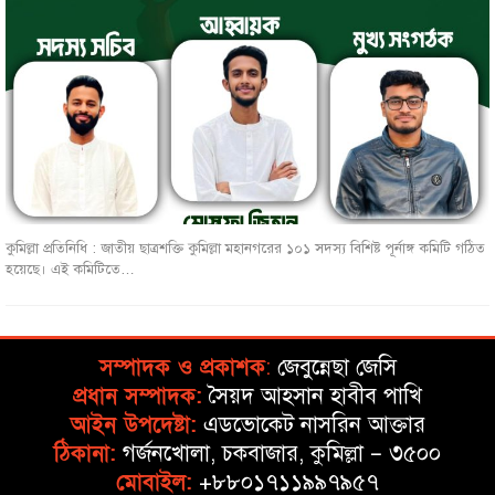
কুমিল্লা প্রতিনিধি : জাতীয় ছাত্রশক্তি কুমিল্লা মহানগরের ১০১ সদস্য বিশিষ্ট পূর্নাঙ্গ কমিটি গঠিত
হয়েছে। এই কমিটিতে…
সম্পাদক ও প্রকাশক
:
জেবুন্নেছা জেসি
প্রধান সম্পাদক:
সৈয়দ আহসান হাবীব পাখি
আইন উপদেষ্টা:
এডভোকেট নাসরিন আক্তার
ঠিকানা:
গর্জনখোলা, চকবাজার, কুমিল্লা – ৩৫০০
মোবাইল:
+৮৮০১৭১১৯৯৭৯৫৭