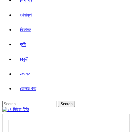
শিক্ষাঙ্গন
খেলাধুলা
বিনোদন
কৃষি
চাকুরী
মতামত
জেলার খবর