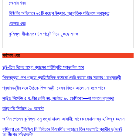
জেলার খবর
বিজিবির অভিযানে ৬৫টি কচ্ছপ উদ্ধার, প্রাকৃতিক পরিবেশে অবমুক্ত
জেলার খবর
কুমিল্লা সীমান্তের ৪৭ পয়েন্ট দিয়ে ঢুকছে মাদক
সর্বশেষ খবর
দুই-তিন দিনের মধ্যে গ্যাসের পরিস্থিতি স্বাভাবিক হবে
শিকলমুক্ত দেশ গড়তে প্রাতিষ্ঠানিক কাঠামো তৈরি করতে চায় সরকার : তথ্যমন্ত্রী
প্রধানমন্ত্রীর সঙ্গে বৈঠকে শিক্ষামন্ত্রী, যেসব বিষয়ে আলোচনা হতে পারে
সাউন্ড সিস্টেম ৫ ঘণ্টার বেশি নয়, সর্বোচ্চ ৯০ ডেসিবেল—না মানলে ব্যবস্থা
রাষ্ট্রপতি নির্বাচন ২০ আগস্ট
জামিন পেলেন কুমিল্লা তনু হত্যা মামলা আসামী: সাবেক সেনাসদস্য হাফিজুর রহমান
কুমিল্লা কে টিসিসিএ লি:নির্বাচনে বিএনপি’র আড়ালে তিন সভাপতি প্রার্থীর দু’জনই
আ’লীগের সুবিধাভূগী!