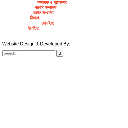
সম্পাদক ও প্রকাশক
:
জেবুন্নেছা জেসি
প্রধান সম্পাদক:
সৈয়দ আহসান হাবীব পাখি
আইন উপদেষ্টা:
এডভোকেট নাসরিন আক্তার
ঠিকানা:
গর্জনখোলা, চকবাজার, কুমিল্লা – ৩৫০০
মোবাইল:
+৮৮০১৭১১৯৯৭৯৫৭
ইমেইল:
sahabibcomilla@gmail.com
Website Design & Developed By:
TechSmartBD.com