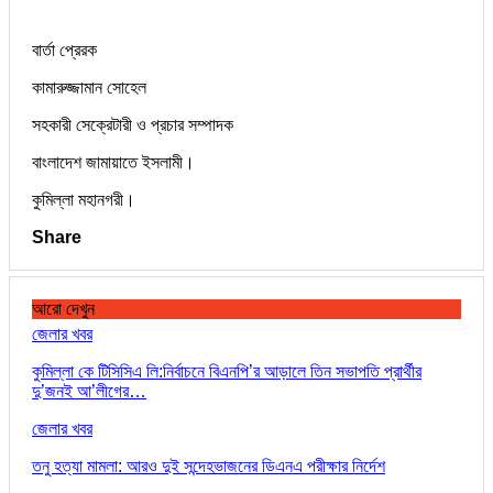
বার্তা প্রেরক
কামারুজ্জামান সোহেল
সহকারী সেক্রেটারী ও প্রচার সম্পাদক
বাংলাদেশ জামায়াতে ইসলামী।
কুমিল্লা মহানগরী।
Share
আরো দেখুন
জেলার খবর
কুমিল্লা কে টিসিসিএ লি:নির্বাচনে বিএনপি’র আড়ালে তিন সভাপতি প্রার্থীর
দু’জনই আ’লীগের…
জেলার খবর
তনু হত্যা মামলা: আরও দুই সন্দেহভাজনের ডিএনএ পরীক্ষার নির্দেশ