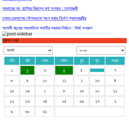
সরকারের নয়, রাষ্ট্রের বিরুদ্ধে বলা অপরাধ : তথ্যমন্ত্রী
ঢাকার চারপাশের নৌপথগুলো সচল করার নির্দেশ প্রধানমন্ত্রীর
আগামী বছরের প্রথমদিকে স্থানীয় সরকার নির্বাচন : মির্জা ফখরুল
পুরাতন খবর
শনি
রবি
সোম
মঙ্গল
বুধ
বৃহ
শুক্র
১
২
৩
৪
৫
৭
৮
৯
১০
১১
১
১৩
৪
১৫
১৬
১
৮
১৯
২০
২১
২২
২৩
২৪
২৫
২৬
২৭
২
৯
৩০
৩১