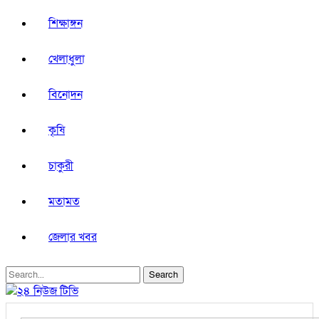
শিক্ষাঙ্গন
খেলাধুলা
বিনোদন
কৃষি
চাকুরী
মতামত
জেলার খবর