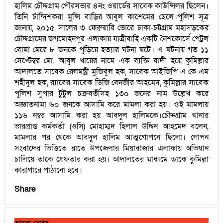
হালিম চৌদ্দগ্রাম পৌরসভার ৪নং ওয়ার্ডের সাবেক কাউন্সিলর ছিলেন।
তিনি চাঁন্দিশকরা মুন্সি বাড়ির আবুল কাশেমের ছেলে।পুলিশ সূত্র
জানায়, ২০১৫ সালের ৩ ফেব্রুয়ারি ভোরে ঢাকা-চট্টগ্রাম মহাসড়কের
চৌদ্দগ্রামের জগমোহনপুর এলাকায় যাত্রীবাহি একটি নৈশকোর্সে পেট্রল
বোমা মেরে ৮ জনকে পুড়িয়ে হত্যার ঘটনা ঘটে। এ ঘটনায় গত ১১
সেপ্টেম্বর মো. আবুল খায়ের নামে এক ব্যক্তি বাদী হয়ে কুমিল্লার
আদালতে সাবেক রেলমন্ত্রী মুজিবুল হক, সাবেক আইজিপি এ কে এম
শহীদুল হক, র‍্যাবের সাবেক ডিজি বেনজীর আহমেদ, কুমিল্লার সাবেক
পুলিশ সুপার টুটুল চক্রবর্তীসহ ১৩০ জনের নাম উল্লেখ করে
অজ্ঞাতনামা ৬০ জনকে আসামি করে মামলা করা হয়। ওই মামলায়
১১৬ নম্বর আসামি করা হয় আবদুল হালিমকে।চৌদ্দগ্রাম থানার
ভারপ্রাপ্ত কর্মকর্তা (ওসি) মোহাম্মদ হিলাল উদ্দিন আহমেদ বলেন,
মামলার পর থেকে আবদুল হালিম আত্মগোপনে ছিলো। গোপন
সংবাদের ভিত্তিতে রাতে উপজেলার মিয়াবাজার এলাকায় অভিযান
চালিয়ে তাকে গ্রেফতার করা হয়। আদালতের মাধ্যমে তাকে কুমিল্লা
কারাগারে পাঠানো হবে।
Share