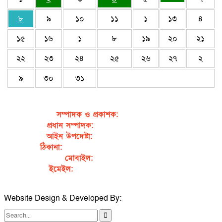
৮
৯
১০
১১
১
১৩
৪
১৫
১৬
১
৮
১৯
২০
২১
২২
২৩
২৪
২৫
২৬
২৭
২
৯
৩০
৩১
সম্পাদক ও প্রকাশক
:
জেবুন্নেছা জেসি
প্রধান সম্পাদক:
সৈয়দ আহসান হাবীব পাখি
আইন উপদেষ্টা:
এডভোকেট নাসরিন আক্তার
ঠিকানা:
গর্জনখোলা, চকবাজার, কুমিল্লা – ৩৫০০
মোবাইল:
+৮৮০১৭১১৯৯৭৯৫৭
ইমেইল:
sahabibcomilla@gmail.com
Website Design & Developed By:
TechSmartBD.com