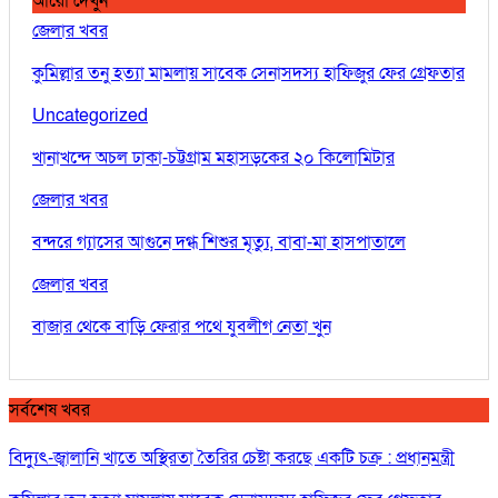
আরো দেখুন
জেলার খবর
কুমিল্লার তনু হত্যা মামলায় সাবেক সেনাসদস্য হাফিজুর ফের গ্রেফতার
Uncategorized
খানাখন্দে অচল ঢাকা-চট্টগ্রাম মহাসড়কের ২০ কিলোমিটার
জেলার খবর
বন্দরে গ্যাসের আগুনে দগ্ধ শিশুর মৃত্যু, বাবা-মা হাসপাতালে
জেলার খবর
বাজার থেকে বাড়ি ফেরার পথে যুবলীগ নেতা খুন
সর্বশেষ খবর
বিদ্যুৎ-জ্বালানি খাতে অস্থিরতা তৈরির চেষ্টা করছে একটি চক্র : প্রধানমন্ত্রী