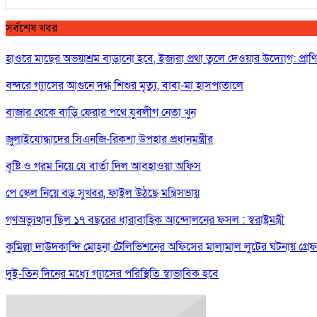
সর্বশেষ খবর
হাওরে মাছের অভয়াশ্রম বাড়ানো হবে, ইজারা প্রথা তুলে দেওয়ার উদ্যোগ: প্রাণিসম
বন্দরে গ্যাসের আগুনে দগ্ধ শিশুর মৃত্যু, বাবা-মা হাসপাতালে
বাজার থেকে বাড়ি ফেরার পথে যুবলীগ নেতা খুন
জুলাইযোদ্ধাদের সিএনজি-রিকশা উপহার প্রধানমন্ত্রীর
বৃষ্টি ও গরম নিয়ে যে বার্তা দিল আবহাওয়া অফিস
পে স্কেল নিয়ে বড় সুখবর, ফাইল উঠছে মন্ত্রিসভায়
গণঅভ্যুত্থান ছিল ১৭ বছরের ধারাবাহিক আন্দোলনের ফসল : স্বরাষ্ট্রমন্ত্রী
কুমিল্লা দাউদকান্দি মোহনা টেলিভিশনের অফিসের মালামাল লুটের ঘটনায় গ্র
দুই-তিন দিনের মধ্যে গ্যাসের পরিস্থিতি স্বাভাবিক হবে
শিকলমুক্ত দেশ গড়তে প্রাতিষ্ঠানিক কাঠামো তৈরি করতে চায় সরকার : তথ্যমন্ত্র