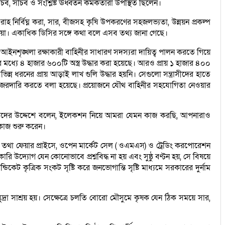
, সচিব ও সংশ্লিষ্ট ঊর্ধ্বতন কর্মকর্তারা উপস্থিত ছিলেন।
হ নির্বিঘ্ন করা, সার, বীজসহ কৃষি উপকরণের সহজলভ্যতা, উন্নয়ন প্রকল্প
দেওয়া। একাধিক ডিসির সঙ্গে কথা বলে এসব তথ্য জানা গেছে।
সহ আইনশৃঙ্খলা রক্ষাকারী বাহিনীর সাধারণ সদস্যরা দায়িত্ব পালন করতে গিয়ে
র মধ্যে ৪ হাজার ৬০০টি অস্ত্র উদ্ধার করা হয়েছে। আরও প্রায় ১ হাজার ৪০০
ন্ন ধরনের প্রায় আড়াই লাখ গুলি উদ্ধার হয়নি। সেগুলো সন্ত্রাসীদের হাতে
াড়তি নজরদারি করতে বলা হয়েছে। প্রয়োজনে যৌথ বাহিনীর সহযোগিতা নেওয়ার
িশনার ডিসিদের উদ্দেশে বলেন, ইলেকশন নিয়ে আমরা যেমন কাজ করছি, আপনারাও
 কাজ শুরু করেন।
যে তথা ফেয়ার প্রাইসে, ওপেন মার্কেট সেল ( ওএমএস) ও ট্রেডিং করপোরেশন
 উদ্যোগ যেন কোনোভাবে প্রশ্নবিদ্ধ না হয় এবং সুষ্ঠু বণ্টন হয়, সে বিষয়ে
 কৃত্রিক সংকট সৃষ্টি করে জনভোগান্তি সৃষ্টি মাধ্যমে সরকারের দুর্নাম
রা সাশ্রয় হয়। সেক্ষেত্রে চলতি বোরো মৌসুমে কৃষক যেন ঠিক সময়ে সার,
।