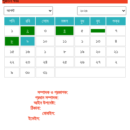
পুরাতন খবর
শনি
রবি
সোম
মঙ্গল
বুধ
বৃহ
শুক্র
১
২
৩
৪
৫
৭
৮
৯
১০
১১
১
১৩
৪
১৫
১৬
১
৮
১৯
২০
২১
২২
২৩
২৪
২৫
২৬
২৭
২
৯
৩০
৩১
সম্পাদক ও প্রকাশক
:
জেবুন্নেছা জেসি
প্রধান সম্পাদক:
সৈয়দ আহসান হাবীব পাখি
আইন উপদেষ্টা:
এডভোকেট নাসরিন আক্তার
ঠিকানা:
গর্জনখোলা, চকবাজার, কুমিল্লা – ৩৫০০
মোবাইল:
+৮৮০১৭১১৯৯৭৯৫৭
ইমেইল:
sahabibcomilla@gmail.com