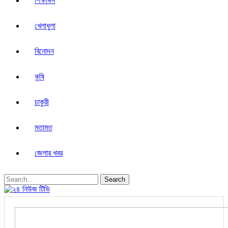
শিক্ষাঙ্গন
খেলাধুলা
বিনোদন
কৃষি
চাকুরী
মতামত
জেলার খবর