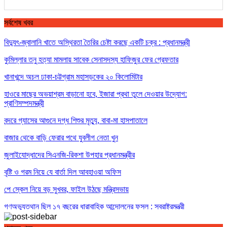
সর্বশেষ খবর
বিদ্যুৎ-জ্বালানি খাতে অস্থিরতা তৈরির চেষ্টা করছে একটি চক্র : প্রধানমন্ত্রী
কুমিল্লার তনু হত্যা মামলায় সাবেক সেনাসদস্য হাফিজুর ফের গ্রেফতার
খানাখন্দে অচল ঢাকা-চট্টগ্রাম মহাসড়কের ২০ কিলোমিটার
হাওরে মাছের অভয়াশ্রম বাড়ানো হবে, ইজারা প্রথা তুলে দেওয়ার উদ্যোগ:
প্রাণিসম্পদমন্ত্রী
বন্দরে গ্যাসের আগুনে দগ্ধ শিশুর মৃত্যু, বাবা-মা হাসপাতালে
বাজার থেকে বাড়ি ফেরার পথে যুবলীগ নেতা খুন
জুলাইযোদ্ধাদের সিএনজি-রিকশা উপহার প্রধানমন্ত্রীর
বৃষ্টি ও গরম নিয়ে যে বার্তা দিল আবহাওয়া অফিস
পে স্কেল নিয়ে বড় সুখবর, ফাইল উঠছে মন্ত্রিসভায়
গণঅভ্যুত্থান ছিল ১৭ বছরের ধারাবাহিক আন্দোলনের ফসল : স্বরাষ্ট্রমন্ত্রী