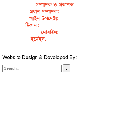
সম্পাদক ও প্রকাশক
:
জেবুন্নেছা জেসি
প্রধান সম্পাদক:
সৈয়দ আহসান হাবীব পাখি
আইন উপদেষ্টা:
এডভোকেট নাসরিন আক্তার
ঠিকানা:
গর্জনখোলা, চকবাজার, কুমিল্লা – ৩৫০০
মোবাইল:
+৮৮০১৭১১৯৯৭৯৫৭
ইমেইল:
sahabibcomilla@gmail.com
Website Design & Developed By:
TechSmartBD.com