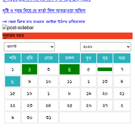
বৃষ্টি ও গরম নিয়ে যে বার্তা দিল আবহাওয়া অফিস
পে স্কেল নিয়ে বড় সুখবর, ফাইল উঠছে মন্ত্রিসভায়
গণঅভ্যুত্থান ছিল ১৭ বছরের ধারাবাহিক আন্দোলনের ফসল : স্বরাষ্ট্রমন্ত্রী
পুরাতন খবর
শনি
রবি
সোম
মঙ্গল
বুধ
বৃহ
শুক্র
১
২
৩
৪
৫
৭
৮
৯
১০
১১
১
১৩
৪
১৫
১৬
১
৮
১৯
২০
২১
২২
২৩
২৪
২৫
২৬
২৭
২
৯
৩০
৩১