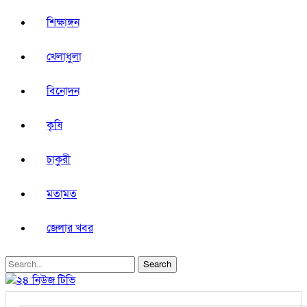
শিক্ষাঙ্গন
খেলাধুলা
বিনোদন
কৃষি
চাকুরী
মতামত
জেলার খবর