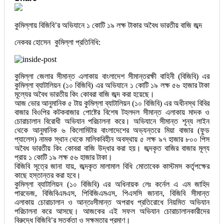
কুমিল্লায় বিজিবি’র অভিযানে ১ কোটি ১৯ লক্ষ টাকার অবৈধ ভারতীয় বাজি জব্দ
নেকবর হোসেন কুমিল্লা প্রতিনিধি:
কুমিল্লা জেলার সীমান্ত এলাকায় বাংলাদেশ সীমান্তরক্ষী বাহিনী (বিজিবি) এর
কুমিল্লা ব্যাটালিয়ন (১০ বিজিবি) এর অভিযানে ১ কোটি ১৯ লক্ষ ৫৬ হাজার টাকা
মূল্যের অবৈধ ভারতীয় কিং কোবরা বাজি জব্দ করা হয়েছে।
আজ ভোর আনুমানিক ৫ টায় কুমিল্লা ব্যাটালিয়ন (১০ বিজিবি) এর অধীনস্থ বিবির
বাজার বিওপির কটকবাজার পোষ্টের বিশেষ টহলদল সীমান্ত এলাকায় মাদক ও
চোরাচালান বিরোধী অভিযান পরিচালনা করে। অভিযানে সীমান্ত শূন্য লাইন
থেকে আনুমানিক ৬ কিলোমিটার বাংলাদেশের অভ্যন্তরে মিয়া বাজার (ফুড
প্যালেস) নামক স্থান থেকে মালিকবিহীন অবস্থায় ৫ লক্ষ ৯৭ হাজার ৮০০ পিস
অবৈধ ভারতীয় কিং কোবরা বাজি উদ্ধার করা হয়। জব্দকৃত বাজির বাজার মূল্য
প্রায় ১ কোটি ১৯ লক্ষ ৫৬ হাজার টাকা।
বিজিবি সূত্রে জানা যায়, জব্দকৃত মালামাল বিধি মোতাবেক কাস্টমস কর্তৃপক্ষের
কাছে হস্তান্তর করা হবে।
কুমিল্লা ব্যাটালিয়ন (১০ বিজিবি) এর অধিনায়ক লেঃ কর্নেল এ এম জাহিদ
পারভেজ, বিজিবিএমএস, পিবিজিএমএস, পিএসসি জানান, বিজিবি সীমান্ত
এলাকায় চোরাচালান ও আন্তঃসীমান্ত অপরাধ প্রতিরোধে নিয়মিত অভিযান
পরিচালনা করে আসছে। আজকের এই সফল অভিযান চোরাচালানকারীদের
বিরুদ্ধে বিজিবি’র সতর্কতা ও সক্ষমতার প্রমাণ।