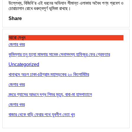
উল্লেখ্য, বিজিবি’র এই ধরনের অভিযান সীমান্ত এলাকায় অবৈধ পণ্য প্রবেশ ও
চোরাচালান রোধে গুরুত্বপূর্ণ ভূমিকা রাখছে।
Share
আরো দেখুন
জেলার খবর
কুমিল্লার তনু হত্যা মামলায় সাবেক সেনাসদস্য হাফিজুর ফের গ্রেফতার
Uncategorized
খানাখন্দে অচল ঢাকা-চট্টগ্রাম মহাসড়কের ২০ কিলোমিটার
জেলার খবর
বন্দরে গ্যাসের আগুনে দগ্ধ শিশুর মৃত্যু, বাবা-মা হাসপাতালে
জেলার খবর
বাজার থেকে বাড়ি ফেরার পথে যুবলীগ নেতা খুন