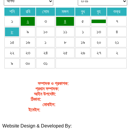
শনি
রবি
সোম
মঙ্গল
বুধ
বৃহ
শুক্র
১
২
৩
৪
৫
৭
৮
৯
১০
১১
১
১৩
৪
১৫
১৬
১
৮
১৯
২০
২১
২২
২৩
২৪
২৫
২৬
২৭
২
৯
৩০
৩১
সম্পাদক ও প্রকাশক
:
জেবুন্নেছা জেসি
প্রধান সম্পাদক:
সৈয়দ আহসান হাবীব পাখি
আইন উপদেষ্টা:
এডভোকেট নাসরিন আক্তার
ঠিকানা:
গর্জনখোলা, চকবাজার, কুমিল্লা – ৩৫০০
মোবাইল:
+৮৮০১৭১১৯৯৭৯৫৭
ইমেইল:
sahabibcomilla@gmail.com
Website Design & Developed By:
TechSmartBD.com