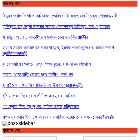
সর্বশেষ খবর
বিদ্যুৎ-জ্বালানি খাতে অস্থিরতা তৈরির চেষ্টা করছে একটি চক্র : প্রধানমন্ত্রী
কুমিল্লার তনু হত্যা মামলায় সাবেক সেনাসদস্য হাফিজুর ফের গ্রেফতার
খানাখন্দে অচল ঢাকা-চট্টগ্রাম মহাসড়কের ২০ কিলোমিটার
হাওরে মাছের অভয়াশ্রম বাড়ানো হবে, ইজারা প্রথা তুলে দেওয়ার উদ্যোগ:
প্রাণিসম্পদমন্ত্রী
বন্দরে গ্যাসের আগুনে দগ্ধ শিশুর মৃত্যু, বাবা-মা হাসপাতালে
বাজার থেকে বাড়ি ফেরার পথে যুবলীগ নেতা খুন
জুলাইযোদ্ধাদের সিএনজি-রিকশা উপহার প্রধানমন্ত্রীর
বৃষ্টি ও গরম নিয়ে যে বার্তা দিল আবহাওয়া অফিস
পে স্কেল নিয়ে বড় সুখবর, ফাইল উঠছে মন্ত্রিসভায়
গণঅভ্যুত্থান ছিল ১৭ বছরের ধারাবাহিক আন্দোলনের ফসল : স্বরাষ্ট্রমন্ত্রী
পুরাতন খবর