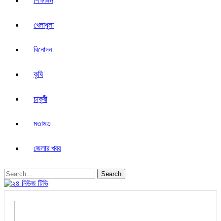
শিক্ষাঙ্গন
খেলাধুলা
বিনোদন
কৃষি
চাকুরী
মতামত
জেলার খবর