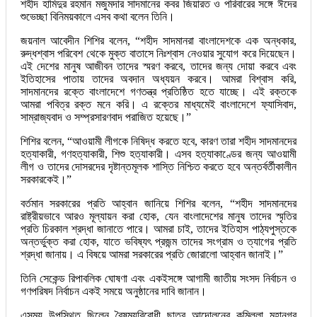
শহীদ হামিদুর রহমান মজুমদার সাদমানের কবর জিয়ারত ও পরিবারের সঙ্গে ঈদের
শুভেচ্ছা বিনিময়কালে এসব কথা বলেন তিনি।
জয়নাল আবেদীন শিশির বলেন, “শহীদ সাদমানরা বাংলাদেশকে এক অন্ধকার,
রুদ্ধশ্বাস পরিবেশ থেকে মুক্ত বাতাসে নিঃশ্বাস নেওয়ার সুযোগ করে দিয়েছেন।
এই দেশের মানুষ আজীবন তাদের স্মরণ করবে, তাদের জন্য দোয়া করবে এবং
ইতিহাসের পাতায় তাদের অবদান অধ্যয়ন করবে। আমরা বিশ্বাস করি,
সাদমানদের রক্তে বাংলাদেশে গণতন্ত্র প্রতিষ্ঠিত হতে যাচ্ছে। এই রক্তকে
আমরা পবিত্র রক্ত মনে করি। এ রক্তের মাধ্যমেই বাংলাদেশে ফ্যাসিবাদ,
সাম্রাজ্যবাদ ও সম্প্রসারণবাদ পরাজিত হয়েছে।”
শিশির বলেন, “আওয়ামী লীগকে নিষিদ্ধ করতে হবে, কারণ তারা শহীদ সাদমানদের
হত্যাকারী, গণহত্যাকারী, শিশু হত্যাকারী। এসব হত্যাকাণ্ডের জন্য আওয়ামী
লীগ ও তাদের দোসরদের দৃষ্টান্তমূলক শাস্তি নিশ্চিত করতে হবে অন্তর্বর্তীকালীন
সরকারকেই।”
বর্তমান সরকারের প্রতি আহ্বান জানিয়ে শিশির বলেন, “শহীদ সাদমানদের
রাষ্ট্রীয়ভাবে আরও মূল্যায়ন করা হোক, যেন বাংলাদেশের মানুষ তাদের স্মৃতির
প্রতি চিরকাল শ্রদ্ধা জানাতে পারে। আমরা চাই, তাদের ইতিহাস পাঠ্যপুস্তকে
অন্তর্ভুক্ত করা হোক, যাতে ভবিষ্যৎ প্রজন্ম তাদের সংগ্রাম ও ত্যাগের প্রতি
শ্রদ্ধা জানায়। এ বিষয়ে আমরা সরকারের প্রতি জোরালো আহ্বান জানাই।”
তিনি সেকেন্ড রিপাবলিক ঘোষণা এবং একইসঙ্গে আগামী জাতীয় সংসদ নির্বাচন ও
গণপরিষদ নির্বাচন একই সময়ে অনুষ্ঠানের দাবি জানান।
এসময় উপস্থিত ছিলেন বৈষম্যবিরোধী ছাত্র আন্দোলনের কুমিল্লা মহানগর