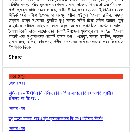
কমিটির সদস্য সচিব মুহাম্মাদ রাশেদুল হাসান, লালমাই উপজেলা এএসপি নেতা
গাজী হুমায়ুন কবির, ওমর ফারুক, মাঈন উদ্দিন,কবির হোসেন, ইঞ্জিনিয়ার রাসেল
সিদ্দিকী,সদর দক্ষিণ উপজেলার সদস্য সচিব শরিফুল ইসলাম রাকিব, সদস্য
হান্নান, ছাত্র সংসদের কেন্দ্রীয় যুগ্ম সদস্য সচিব জিয়া উদ্দিন আয়ান, যুগ্ম
আহ্বায়ক শাকিল আহমেদ, লাল সবুজ সংঘের প্রতিষ্ঠাতা কাউসার আলম,
বৈষম্যবিরোধী ছাত্র আন্দোলনের লালমাই উপজেলা মুখপাত্র মো. জাহিদুল ইসলাম
ফারাবী এবং মুখ্যসংগঠক মেহেদি হাসান শুভ। এছাড়া, সদস্য ইয়ামিন, নাজমুল
হাসান জয়, রাকিব, ফারুকসহ শহীদ সাদমানের আত্মীয়-স্বজনরা কবর জিয়ারতে
উপস্থিত ছিলেন।
Share
আরো দেখুন
জেলার খবর
কুমিল্লা কে টিসিসিএ লি:নির্বাচনে বিএনপি’র আড়ালে তিন সভাপতি প্রার্থীর
দু’জনই আ’লীগের…
জেলার খবর
তনু হত্যা মামলা: আরও দুই সন্দেহভাজনের ডিএনএ পরীক্ষার নির্দেশ
জেলার খবর