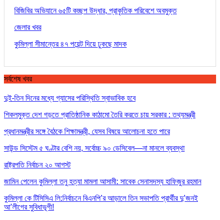
বিজিবির অভিযানে ৬৫টি কচ্ছপ উদ্ধার, প্রাকৃতিক পরিবেশে অবমুক্ত
জেলার খবর
কুমিল্লা সীমান্তের ৪৭ পয়েন্ট দিয়ে ঢুকছে মাদক
সর্বশেষ খবর
দুই-তিন দিনের মধ্যে গ্যাসের পরিস্থিতি স্বাভাবিক হবে
শিকলমুক্ত দেশ গড়তে প্রাতিষ্ঠানিক কাঠামো তৈরি করতে চায় সরকার : তথ্যমন্ত্রী
প্রধানমন্ত্রীর সঙ্গে বৈঠকে শিক্ষামন্ত্রী, যেসব বিষয়ে আলোচনা হতে পারে
সাউন্ড সিস্টেম ৫ ঘণ্টার বেশি নয়, সর্বোচ্চ ৯০ ডেসিবেল—না মানলে ব্যবস্থা
রাষ্ট্রপতি নির্বাচন ২০ আগস্ট
জামিন পেলেন কুমিল্লা তনু হত্যা মামলা আসামী: সাবেক সেনাসদস্য হাফিজুর রহমান
কুমিল্লা কে টিসিসিএ লি:নির্বাচনে বিএনপি’র আড়ালে তিন সভাপতি প্রার্থীর দু’জনই
আ’লীগের সুবিধাভূগী!