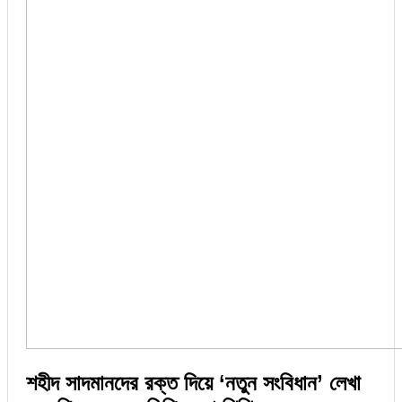
শহীদ সাদমানদের রক্ত দিয়ে ‘নতুন সংবিধান’ লেখা