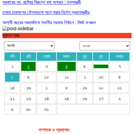
সরকারের নয়, রাষ্ট্রের বিরুদ্ধে বলা অপরাধ : তথ্যমন্ত্রী
ঢাকার চারপাশের নৌপথগুলো সচল করার নির্দেশ প্রধানমন্ত্রীর
আগামী বছরের প্রথমদিকে স্থানীয় সরকার নির্বাচন : মির্জা ফখরুল
পুরাতন খবর
শনি
রবি
সোম
মঙ্গল
বুধ
বৃহ
শুক্র
১
২
৩
৪
৫
৭
৮
৯
১০
১১
১
১৩
৪
১৫
১৬
১
৮
১৯
২০
২১
২২
২৩
২৪
২৫
২৬
২৭
২
৯
৩০
৩১
সম্পাদক ও প্রকাশক
:
জেবুন্নেছা জেসি