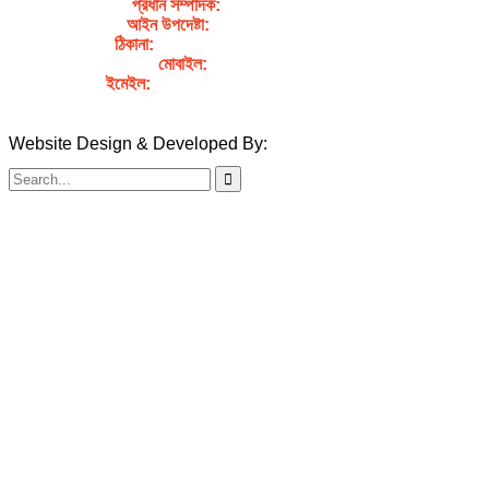
প্রধান সম্পাদক:
সৈয়দ আহসান হাবীব পাখি
আইন উপদেষ্টা:
এডভোকেট নাসরিন আক্তার
ঠিকানা:
গর্জনখোলা, চকবাজার, কুমিল্লা – ৩৫০০
মোবাইল:
+৮৮০১৭১১৯৯৭৯৫৭
ইমেইল:
sahabibcomilla@gmail.com
Website Design & Developed By:
TechSmartBD.com