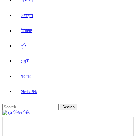
শিক্ষাঙ্গন
খেলাধুলা
বিনোদন
কৃষি
চাকুরী
মতামত
জেলার খবর