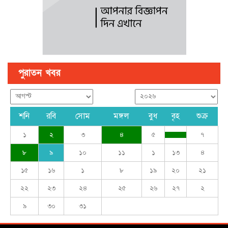
পুরাতন খবর
শনি
রবি
সোম
মঙ্গল
বুধ
বৃহ
শুক্র
১
২
৩
৪
৫
৭
৮
৯
১০
১১
১
১৩
৪
১৫
১৬
১
৮
১৯
২০
২১
২২
২৩
২৪
২৫
২৬
২৭
২
৯
৩০
৩১