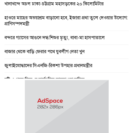
খানাখন্দে অচল ঢাকা-চট্টগ্রাম মহাসড়কের ২০ কিলোমিটার
হাওরে মাছের অভয়াশ্রম বাড়ানো হবে, ইজারা প্রথা তুলে দেওয়ার উদ্যোগ:
প্রাণিসম্পদমন্ত্রী
বন্দরে গ্যাসের আগুনে দগ্ধ শিশুর মৃত্যু, বাবা-মা হাসপাতালে
বাজার থেকে বাড়ি ফেরার পথে যুবলীগ নেতা খুন
জুলাইযোদ্ধাদের সিএনজি-রিকশা উপহার প্রধানমন্ত্রীর
বৃষ্টি ও গরম নিয়ে যে বার্তা দিল আবহাওয়া অফিস
পে স্কেল নিয়ে বড় সুখবর, ফাইল উঠছে মন্ত্রিসভায়
গণঅভ্যুত্থান ছিল ১৭ বছরের ধারাবাহিক আন্দোলনের ফসল : স্বরাষ্ট্রমন্ত্রী