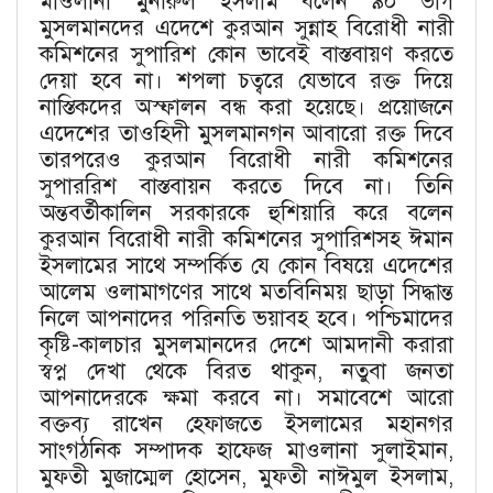
মাওলানা মুনীরুল ইসলাম বলেন ৯০ ভাগ
মুসলমানদের এদেশে কুরআন সুন্নাহ বিরোধী নারী
কমিশনের সুপারিশ কোন ভাবেই বাস্তবায়ণ করতে
দেয়া হবে না। শপলা চত্বরে যেভাবে রক্ত দিয়ে
নাস্তিকদের অস্ফালন বন্ধ করা হয়েছে। প্রয়োজনে
এদেশের তাওহিদী মুসলমানগন আবারো রক্ত দিবে
তারপরেও কুরআন বিরোধী নারী কমিশনের
সুপাররিশ বাস্তবায়ন করতে দিবে না। তিনি
অন্তবর্তীকালিন সরকারকে হুশিয়ারি করে বলেন
কুরআন বিরোধী নারী কমিশনের সুপারিশসহ ঈমান
ইসলামের সাথে সম্পর্কিত যে কোন বিষয়ে এদেশের
আলেম ওলামাগণের সাথে মতবিনিময় ছাড়া সিদ্ধান্ত
নিলে আপনাদের পরিনতি ভয়াবহ হবে। পশ্চিমাদের
কৃষ্টি-কালচার মুসলমানদের দেশে আমদানী করারা
স্বপ্ন দেখা থেকে বিরত থাকুন, নতুবা জনতা
আপনাদেরকে ক্ষমা করবে না। সমাবেশে আরো
বক্তব্য রাখেন হেফাজতে ইসলামের মহানগর
সাংগঠনিক সম্পাদক হাফেজ মাওলানা সুলাইমান,
মুফতী মুজাম্মেল হোসেন, মুফতী নাঈমুল ইসলাম,