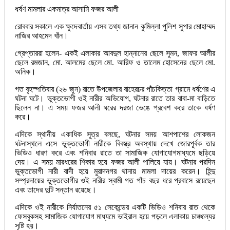
ধর্ষণ মামলার একমাত্র আসামি ফজর আলী
রোববার সকালে এক ক্ষুদেবার্তায় এসব তথ্য জানান কুমিল্লা পুলিশ সুপার মোহাম্মদ
নাজির আহমেদ খাঁন।
গ্রেপ্তাররা হলেন- একই এলাকার আবদুল হান্নানের ছেলে সুমন, জাফর আলীর
ছেলে রমজান, মো. আলমের ছেলে মো. আরিফ ও তালেম হোসেনের ছেলে মো.
অনিক।
গত বৃহস্পতিবার (২৬ জুন) রাতে উপজেলার বাহেরচর পাঁচকিত্তা গ্রামে ধর্ষণের এ
ঘটনা ঘটে। ভুক্তভোগী ওই নারীর অভিযোগ, ঘটনার রাতে তার বাবা-মা বাড়িতে
ছিলেন না। এ সময় ফজর আলী ঘরের দরজা ভেঙে প্রবেশ করে তাকে ধর্ষণ
করে।
এদিকে স্থানীয় একাধিক সূত্র বলছে, ঘটনার সময় আশপাশের লোকজন
ঘটনাস্থলে এসে ভুক্তভোগী নারীকে বিবস্ত্র অবস্থায় দেখে জোরপূর্বক তার
ভিডিও ধারণ করে এবং শনিবার রাতে তা সামাজিক যোগাযোগমাধ্যমে ছড়িয়ে
দেয়। এ সময় মারধরের শিকার হয়ে ফজর আলী পালিয়ে যায়। ঘটনার পরদিন
ভুক্তভোগী নারী বাদী হয়ে মুরাদনগর থানায় মামলা দায়ের করেন। হিন্দু
সম্প্রদায়ের ভুক্তভোগীর ওই নারীর স্বামী গত পাঁচ বছর ধরে প্রবাসে রয়েছেন
এবং তাদের দুটি সন্তান রয়েছে।
এদিকে ওই নারীকে নির্যাতনের ৫১ সেকেন্ডের একটি ভিডিও শনিবার রাত থেকে
ফেসবুকসহ সামাজিক যোগাযোগ মাধ্যমে ভাইরাল হয়ে পড়লে এলাকায় চাঞ্চল্যের
সৃষ্টি হয়।