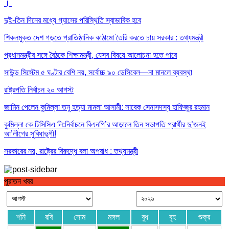
।
দুই-তিন দিনের মধ্যে গ্যাসের পরিস্থিতি স্বাভাবিক হবে
শিকলমুক্ত দেশ গড়তে প্রাতিষ্ঠানিক কাঠামো তৈরি করতে চায় সরকার : তথ্যমন্ত্রী
প্রধানমন্ত্রীর সঙ্গে বৈঠকে শিক্ষামন্ত্রী, যেসব বিষয়ে আলোচনা হতে পারে
সাউন্ড সিস্টেম ৫ ঘণ্টার বেশি নয়, সর্বোচ্চ ৯০ ডেসিবেল—না মানলে ব্যবস্থা
রাষ্ট্রপতি নির্বাচন ২০ আগস্ট
জামিন পেলেন কুমিল্লা তনু হত্যা মামলা আসামী: সাবেক সেনাসদস্য হাফিজুর রহমান
কুমিল্লা কে টিসিসিএ লি:নির্বাচনে বিএনপি’র আড়ালে তিন সভাপতি প্রার্থীর দু’জনই
আ’লীগের সুবিধাভূগী!
সরকারের নয়, রাষ্ট্রের বিরুদ্ধে বলা অপরাধ : তথ্যমন্ত্রী
ঢাকার চারপাশের নৌপথগুলো সচল করার নির্দেশ প্রধানমন্ত্রীর
পুরাতন খবর
শনি
রবি
সোম
মঙ্গল
বুধ
বৃহ
শুক্র