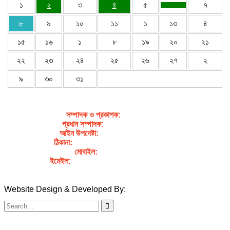
১
২
৩
৪
৫
৭
৮
৯
১০
১১
১
১৩
৪
১৫
১৬
১
৮
১৯
২০
২১
২২
২৩
২৪
২৫
২৬
২৭
২
৯
৩০
৩১
সম্পাদক ও প্রকাশক
:
জেবুন্নেছা জেসি
প্রধান সম্পাদক:
সৈয়দ আহসান হাবীব পাখি
আইন উপদেষ্টা:
এডভোকেট নাসরিন আক্তার
ঠিকানা:
গর্জনখোলা, চকবাজার, কুমিল্লা – ৩৫০০
মোবাইল:
+৮৮০১৭১১৯৯৭৯৫৭
ইমেইল:
sahabibcomilla@gmail.com
Website Design & Developed By:
TechSmartBD.com