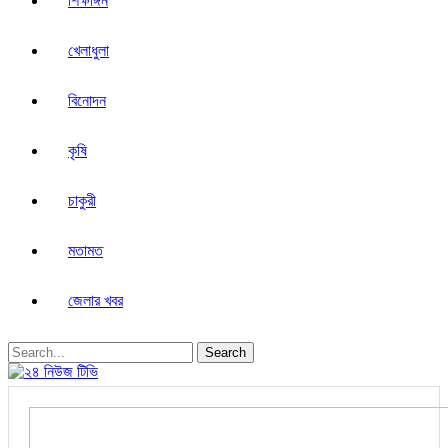
শিক্ষাঙ্গন
খেলাধুলা
বিনোদন
কৃষি
চাকুরী
মতামত
জেলার খবর