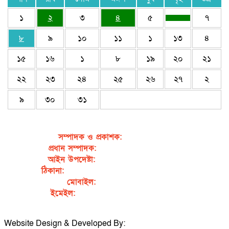
১
২
৩
৪
৫
৭
৮
৯
১০
১১
১
১৩
৪
১৫
১৬
১
৮
১৯
২০
২১
২২
২৩
২৪
২৫
২৬
২৭
২
৯
৩০
৩১
সম্পাদক ও প্রকাশক
:
জেবুন্নেছা জেসি
প্রধান সম্পাদক:
সৈয়দ আহসান হাবীব পাখি
আইন উপদেষ্টা:
এডভোকেট নাসরিন আক্তার
ঠিকানা:
গর্জনখোলা, চকবাজার, কুমিল্লা – ৩৫০০
মোবাইল:
+৮৮০১৭১১৯৯৭৯৫৭
ইমেইল:
sahabibcomilla@gmail.com
Website Design & Developed By:
TechSmartBD.com