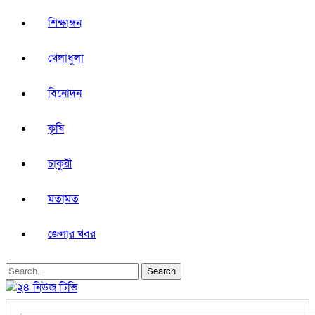
শিক্ষাঙ্গন
খেলাধুলা
বিনোদন
কৃষি
চাকুরী
মতামত
জেলার খবর