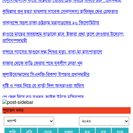
বিদ্যুৎ-জ্বালানি খাতে অস্থিরতা তৈরির চেষ্টা করছে একটি চক্র : প্রধানমন্ত্রী
কুমিল্লার তনু হত্যা মামলায় সাবেক সেনাসদস্য হাফিজুর ফের গ্রেফতার
খানাখন্দে অচল ঢাকা-চট্টগ্রাম মহাসড়কের ২০ কিলোমিটার
হাওরে মাছের অভয়াশ্রম বাড়ানো হবে, ইজারা প্রথা তুলে দেওয়ার উদ্যোগ:
প্রাণিসম্পদমন্ত্রী
বন্দরে গ্যাসের আগুনে দগ্ধ শিশুর মৃত্যু, বাবা-মা হাসপাতালে
বাজার থেকে বাড়ি ফেরার পথে যুবলীগ নেতা খুন
জুলাইযোদ্ধাদের সিএনজি-রিকশা উপহার প্রধানমন্ত্রীর
বৃষ্টি ও গরম নিয়ে যে বার্তা দিল আবহাওয়া অফিস
পে স্কেল নিয়ে বড় সুখবর, ফাইল উঠছে মন্ত্রিসভায়
গণঅভ্যুত্থান ছিল ১৭ বছরের ধারাবাহিক আন্দোলনের ফসল : স্বরাষ্ট্রমন্ত্রী
পুরাতন খবর
শনি
রবি
সোম
মঙ্গল
বুধ
বৃহ
শুক্র