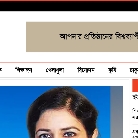
ক
শিক্ষাঙ্গন
খেলাধুলা
বিনোদন
কৃষি
চাকু
দুই
শি
সরক
প্র