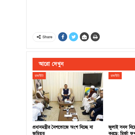
Share
আরো দেখুন
রাজনীতি
রাজনীতি
প্রধানমন্ত্রীর নৈশভোজে অংশ নিচ্ছে না
জুলাই সনদ নিয়ে 
জমিয়ত
করছে: মির্জা ফ