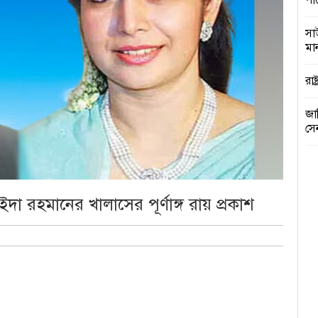
পা
সা
মান
রাষ
জা
সে
কু
প্র
 রহমানের খালাসের পূর্ণাঙ্গ রায় প্রকাশ
সরক
ঢা
আগ