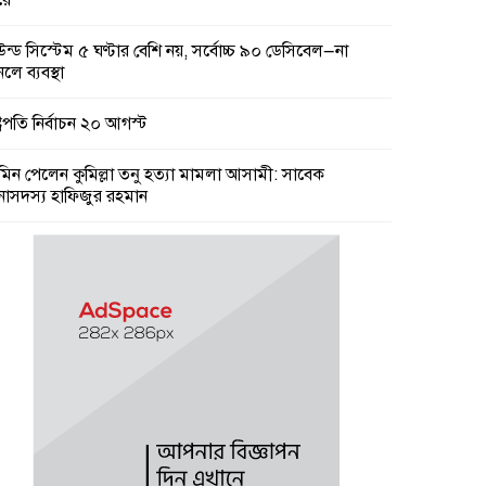
রে
উন্ড সিস্টেম ৫ ঘণ্টার বেশি নয়, সর্বোচ্চ ৯০ ডেসিবেল—না
লে ব্যবস্থা
্ট্রপতি নির্বাচন ২০ আগস্ট
মিন পেলেন কুমিল্লা তনু হত্যা মামলা আসামী: সাবেক
নাসদস্য হাফিজুর রহমান
মিল্লা কে টিসিসিএ লি:নির্বাচনে বিএনপি’র আড়ালে তিন সভাপতি
ার্থীর দু’জনই আ’লীগের সুবিধাভূগী!
ারের নয়, রাষ্ট্রের বিরুদ্ধে বলা অপরাধ : তথ্যমন্ত্রী
কার চারপাশের নৌপথগুলো সচল করার নির্দেশ প্রধানমন্ত্রীর
ামী বছরের প্রথমদিকে স্থানীয় সরকার নির্বাচন : মির্জা ফখরুল