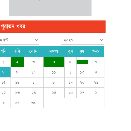
পুরাতন খবর
শনি
রবি
সোম
মঙ্গল
বুধ
বৃহ
শুক্র
১
২
৩
৪
৫
৭
৮
৯
১০
১১
১
১৩
৪
১৫
১৬
১
৮
১৯
২০
২১
২২
২৩
২৪
২৫
২৬
২৭
২
৯
৩০
৩১