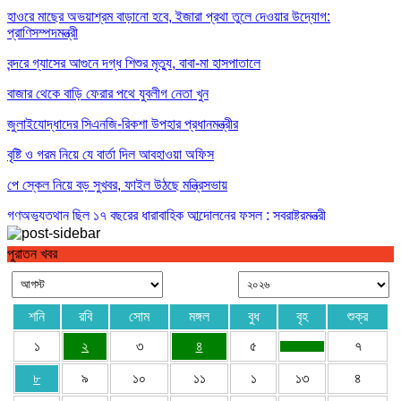
হাওরে মাছের অভয়াশ্রম বাড়ানো হবে, ইজারা প্রথা তুলে দেওয়ার উদ্যোগ:
প্রাণিসম্পদমন্ত্রী
বন্দরে গ্যাসের আগুনে দগ্ধ শিশুর মৃত্যু, বাবা-মা হাসপাতালে
বাজার থেকে বাড়ি ফেরার পথে যুবলীগ নেতা খুন
জুলাইযোদ্ধাদের সিএনজি-রিকশা উপহার প্রধানমন্ত্রীর
বৃষ্টি ও গরম নিয়ে যে বার্তা দিল আবহাওয়া অফিস
পে স্কেল নিয়ে বড় সুখবর, ফাইল উঠছে মন্ত্রিসভায়
গণঅভ্যুত্থান ছিল ১৭ বছরের ধারাবাহিক আন্দোলনের ফসল : স্বরাষ্ট্রমন্ত্রী
পুরাতন খবর
শনি
রবি
সোম
মঙ্গল
বুধ
বৃহ
শুক্র
১
২
৩
৪
৫
৭
৮
৯
১০
১১
১
১৩
৪