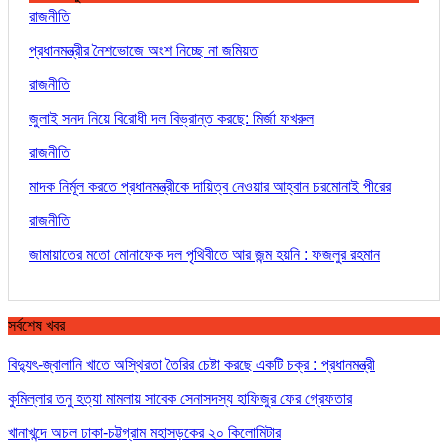
রাজনীতি
প্রধানমন্ত্রীর নৈশভোজে অংশ নিচ্ছে না জমিয়ত
রাজনীতি
জুলাই সনদ নিয়ে বিরোধী দল বিভ্রান্ত করছে: মির্জা ফখরুল
রাজনীতি
মাদক নির্মূল করতে প্রধানমন্ত্রীকে দায়িত্ব নেওয়ার আহ্বান চরমোনাই পীরের
রাজনীতি
জামায়াতের মতো মোনাফেক দল পৃথিবীতে আর জন্ম হয়নি : ফজলুর রহমান
সর্বশেষ খবর
বিদ্যুৎ-জ্বালানি খাতে অস্থিরতা তৈরির চেষ্টা করছে একটি চক্র : প্রধানমন্ত্রী
কুমিল্লার তনু হত্যা মামলায় সাবেক সেনাসদস্য হাফিজুর ফের গ্রেফতার
খানাখন্দে অচল ঢাকা-চট্টগ্রাম মহাসড়কের ২০ কিলোমিটার