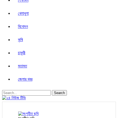
শিক্ষাঙ্গন
খেলাধুলা
বিনোদন
কৃষি
চাকুরী
মতামত
জেলার খবর