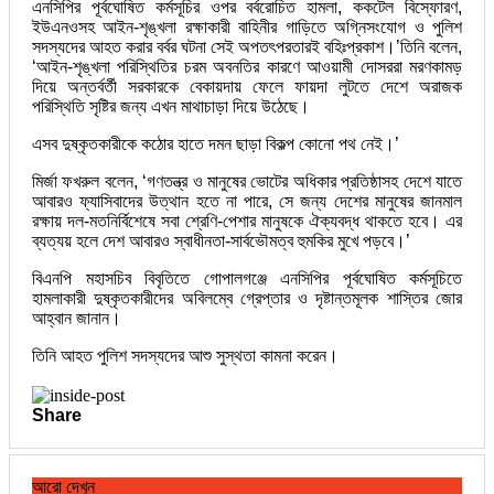
এনসিপির পূর্বঘোষিত কর্মসূচির ওপর বর্বরোচিত হামলা, ককটেল বিস্ফোরণ,
ইউএনওসহ আইন-শৃঙ্খলা রক্ষাকারী বাহিনীর গাড়িতে অগ্নিসংযোগ ও পুলিশ
সদস্যদের আহত করার বর্বর ঘটনা সেই অপতৎপরতারই বহিঃপ্রকাশ।’তিনি বলেন,
‘আইন-শৃঙ্খলা পরিস্থিতির চরম অবনতির কারণে আওয়ামী দোসররা মরণকামড়
দিয়ে অন্তর্বর্তী সরকারকে বেকায়দায় ফেলে ফায়দা লুটতে দেশে অরাজক
পরিস্থিতি সৃষ্টির জন্য এখন মাথাচাড়া দিয়ে উঠেছে।
এসব দুষ্কৃতকারীকে কঠোর হাতে দমন ছাড়া বিকল্প কোনো পথ নেই।’
মির্জা ফখরুল বলেন, ‘গণতন্ত্র ও মানুষের ভোটের অধিকার প্রতিষ্ঠাসহ দেশে যাতে
আবারও ফ্যাসিবাদের উত্থান হতে না পারে, সে জন্য দেশের মানুষের জানমাল
রক্ষায় দল-মতনির্বিশেষে সবা শ্রেণি-পেশার মানুষকে ঐক্যবদ্ধ থাকতে হবে। এর
ব্যত্যয় হলে দেশ আবারও স্বাধীনতা-সার্বভৌমত্ব হুমকির মুখে পড়বে।’
বিএনপি মহাসচিব বিবৃতিতে গোপালগঞ্জে এনসিপির পূর্বঘোষিত কর্মসূচিতে
হামলাকারী দুষ্কৃতকারীদের অবিলম্বে গ্রেপ্তার ও দৃষ্টান্তমূলক শাস্তির জোর
আহ্বান জানান।
তিনি আহত পুলিশ সদস্যদের আশু সুস্থতা কামনা করেন।
Share
আরো দেখুন